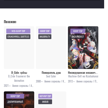
Похожее:
WEB-DLRIP 720P
BDRIP 720P
BDRIP 720P
CRUNCHYROLL.SUBTITLES
ANILIBRIA.TV
SHIZA PROJECT
D_Cide: грёзы
Пожиратель душ
Несокрушимая механическая кукла
D_Cide Traumerei the
Soul Eater
Machine-Doll wa Kizutsukanai
Animation
2008 •
Аниме сериалы / Комедия / Приключения / Сёнэн / Фэнтези
2013 •
Аниме сериалы / Приключения / Романтика / Фэнтези
2021 •
Аниме сериалы / Аниме 2021 / Драма / Приключения / Фэнтези
BDRIP 720P
HDTVRIP 720P
ДУБЛИРОВАННЫЙ
ANIDUB