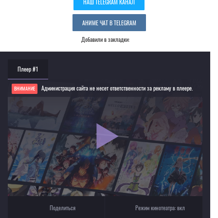
НАШ TELEGRAM КАНАЛ
АНИМЕ ЧАТ В TELEGRAM
Добавили в закладки:
Плеер #1
Администрация сайта не несет ответственности за рекламу в плеере.
ВНИМАНИЕ
Если видео не работает, обновите страницу или выберите другой плеер!
Для просмотра некоторых аниме необходимо установить VPN
Текущее воспроизведение：Полёт ведьмы
Поделиться
Режим кинотеатра:
вкл