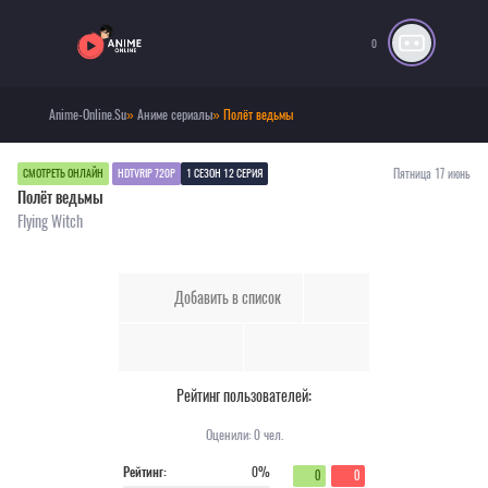
0
Anime-Online.Su
»
Аниме сериалы
» Полёт ведьмы
Пятница 17 июнь
СМОТРЕТЬ ОНЛАЙН
HDTVRIP 720P
1 СЕЗОН 12 СЕРИЯ
Полёт ведьмы
Flying Witch
Добавить в список
Рейтинг пользователей:
Оценили:
0
чел.
Рейтинг:
0%
0
0