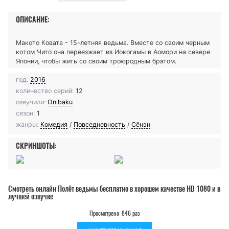
ОПИСАНИЕ:
Макото Ковата - 15-летняя ведьма. Вместе со своим черным
котом Чито она переезжает из Иокогамы в Аомори на севере
Японии, чтобы жить со своим троюродным братом.
год:
2016
количество серий:
12
озвучили:
Onibaku
сезон:
1
жанры:
Комедия
/
Повседневность
/
Сёнэн
СКРИНШОТЫ:
Смотреть онлайн Полёт ведьмы бесплатно в хорошем качестве HD 1080 и в
лучшей озвучке
Просмотрено: 846 раз