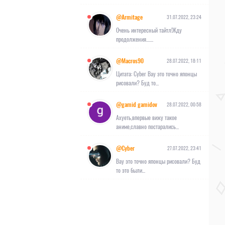
@Armitage
31.07.2022, 23:24
Очень интересный тайтл!Жду
продолжения.......
@Macros90
28.07.2022, 18:11
Цитата: Cyber Вау это точно японцы
рисовали? Буд то...
@gamid gamidov
28.07.2022, 00:58
Ахуеть,впервые вижу такое
аниме,славно постарались...
@Cyber
27.07.2022, 23:41
Вау это точно японцы рисовали? Буд
то это были...