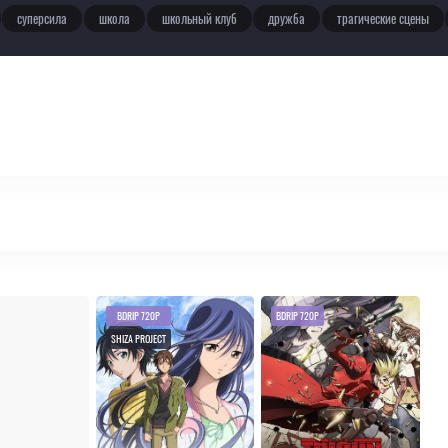
суперсила
школа
школьный клуб
дружба
трагические сцены
BDRIP 720P
BDRIP 720P
SHIZA PROJECT