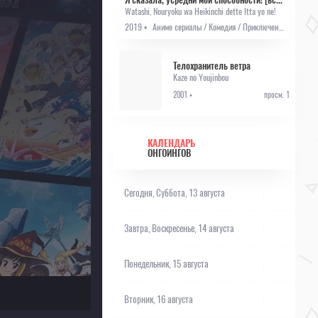
Watashi, Nouryoku wa Heikinchi dette Itta yo ne!
2019 •
Аниме сериалы / Комедия / Приключения / Фэнтези
Телохранитель ветра
Kaze no Youjinbou
2001 •
просм. 1
КАЛЕНДАРЬ
ОНГОИНГОВ
Сегодня,
Суббота, 13 августа
Завтра,
Воскресенье, 14 августа
Понедельник, 15 августа
Вторник, 16 августа