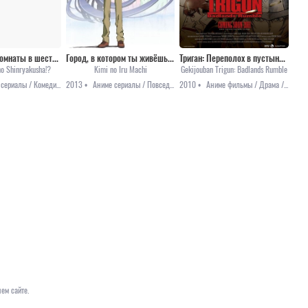
Захватчики комнаты в шесть татами
Город, в котором ты живёшь [ТВ]
Триган: Переполох в пустыне [2010]
o Shinryakusha!?
Kimi no Iru Machi
Gekijouban Trigun: Badlands Rumble
Аниме сериалы / Комедия / Фэнтези
2013 •
Аниме сериалы / Повседневность / Романтика
2010 •
Аниме фильмы / Драма / Комедия / Приключения / Сёнэн / Фантастика
ем сайте.