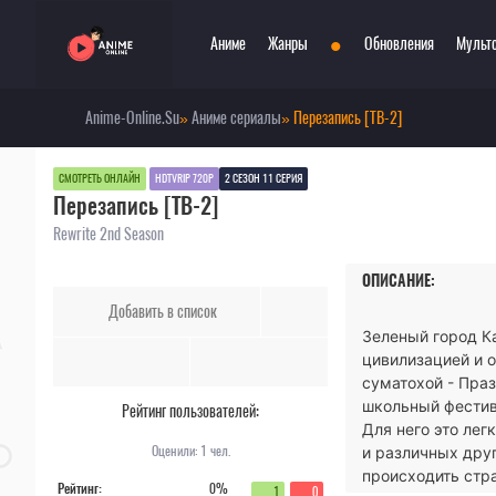
•
Аниме
Жанры
Обновления
Мульт
Anime-Online.Su
»
Аниме сериалы
» Перезапись [ТВ-2]
Сериалы
Боевые искусства
Смотр
При
Фильмы
Война
Топ 3
Пар
СМОТРЕТЬ ОНЛАЙН
HDTVRIP 720P
2 СЕЗОН 11 СЕРИЯ
Перезапись [ТВ-2]
Аниме 2022
Драма
Сёд
Аниме 2021
Детектив
Три
Rewrite 2nd Season
Аниме 2020
Комедия
Ужа
ОПИСАНИЕ:
Топ 100 аниме
Меха
Фан
Добавить в список
Анонсы аниме
Мистика
Фэн
Зеленый город К
Онгоинги
Музыкальный
Шко
цивилизацией и 
Новости
Повседневность
Игр
суматохой - Пра
школьный фестив
Рейтинг пользователей:
Для него это лег
Оценили:
1
чел.
и различных дру
происходить стр
Рейтинг:
0%
1
0