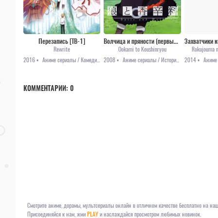
Перезапись [ТВ-1]
Волчица и пряности (первый сезон)
Rewrite
Ookami to Koushinryou
Rokujouma n
2016 •
Аниме сериалы / Комедия / Мистика / Приключения / Романтика
2008 •
Аниме сериалы / История / Приключения / Романтика / Фэнтези
2014 •
КОММЕНТАРИИ:
0
Смотрите аниме, дорамы, мультсериалы онлайн в отличном качестве бесплатно на наш
Присоединяйся к нам, жми
PLAY
и наслаждайся просмотром любимых новинок.