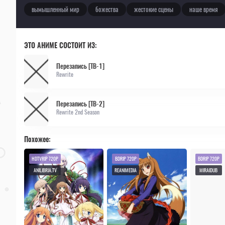
вымышленный мир
божества
жестокие сцены
наше время
ЭТО АНИМЕ СОСТОИТ ИЗ:
Перезапись [ТВ-1]
Rewrite
Перезапись [ТВ-2]
Rewrite 2nd Season
Похожее:
HDTVRIP 720P
BDRIP 720P
BDRIP 720P
ANILIBRIA.TV
REANIMEDIA
MIRAIDUB