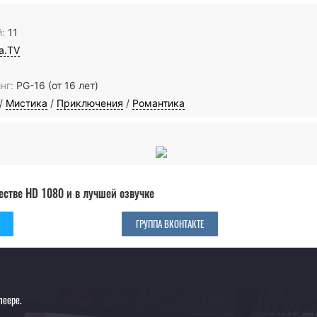
:
11
ia.TV
нг:
PG-16 (от 16 лет)
/
Мистика
/
Приключения
/
Романтика
естве HD 1080 и в лучшей озвучке
ГРУППА ВКОНТАКТЕ
леере.