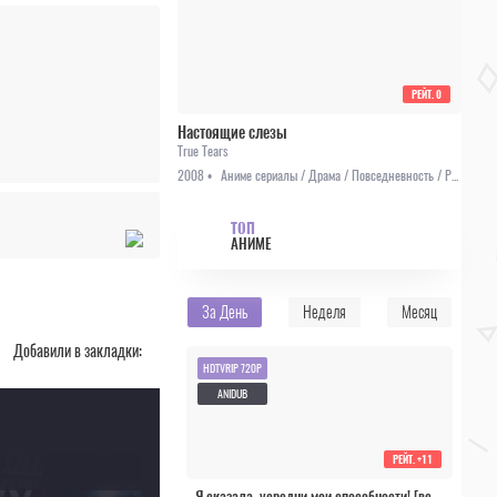
РЕЙТ.
0
Настоящие слезы
True Tears
2008 •
Аниме сериалы / Драма / Повседневность / Романтика
ТОП
АНИМЕ
За День
Неделя
Месяц
Добавили в закладки:
HDTVRIP 720P
ANIDUB
РЕЙТ.
+11
Я сказала, усредни мои способности! [все серии]