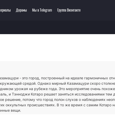
сериалы
Дорамы
Мы в Telegram
Группа Вконтакте
еть онлайн
ключения
Этти
0 мультсериалов
одия
3D
зё-ай
Романтика
ллер
Сёнэн
сы
Сёдзё
тастика
Спорт
тези
Демоны
азамацури - это город, построенный на идеале гармоничных о
ла
Экшен
окружающей средой. Однако мирный Казамацури скоро столкне
ы
Сверхъестественное
здником урожая на рубеже года. Это мероприятие очень похож
аль, и Тэнноджи Котаро решает заняться исследованиями тем д
кое решение, потому что город полон слухов о наблюдениях не
гих оккультных происшествиях. В то же время с самим Котаро 
анные вещи.