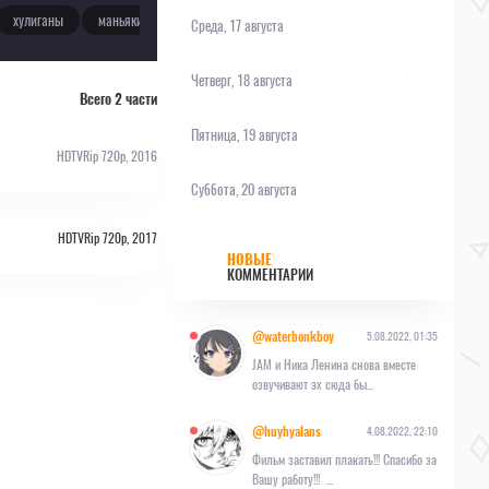
хулиганы
маньяки
кудэрэ
потеря памяти
гарем
Среда, 17 августа
Четверг, 18 августа
Всего 2 части
Пятница, 19 августа
HDTVRip 720p, 2016
Суббота, 20 августа
HDTVRip 720p, 2017
НОВЫЕ
КОММЕНТАРИИ
@waterbonkboy
5.08.2022, 01:35
JAM и Ника Ленина снова вместе
озвучивают эх сюда бы...
@huyhyalans
4.08.2022, 22:10
Фильм заставил плакать!!! Спасибо за
Вашу работу!!! ...