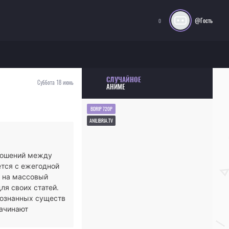
@Гость
0
СЛУЧАЙНОЕ
Суббота 18 июнь
АНИМЕ
BDRIP 720P
ANILIBRIA.TV
тношений между
тся с ежегодной
е на массовый
ля своих статей.
опознанных существ
начинают