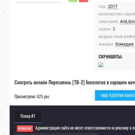
год:
2017
количество серий
озвучили:
AniLibr
сезон:
2
возрастной рейти
жанры:
Комедия
СКРИНШОТЫ:
Смотреть онлайн Перезапись [ТВ-2] бесплатно в хорошем кач
НАШ ТЕЛЕГРАМ КАНАЛ
Просмотрено: 625 раз
Плеер #1
Администрация сайта не несет ответственности за рекламу в п
ВНИМАНИЕ