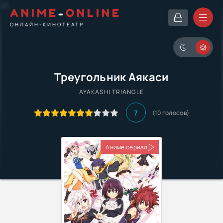
ANIME
-
ONLINE
ОНЛАЙН-КИНОТЕАТР
Треугольник Аякаси
AYAKASHI TRIANGLE
7
(10 голосов)
Аниме сериал