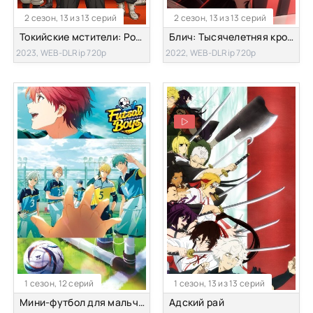
2 сезон, 13 из 13 серий
2 сезон, 13 из 13 серий
Токийские мстители: Рождественская битва [ТВ-2]
Блич: Тысячелетняя кровавая война [ТВ-2]
2023, WEB-DLRip 720p
2022, WEB-DLRip 720p
1 сезон, 12 серий
1 сезон, 13 из 13 серий
Мини-футбол для мальчиков
Адский рай