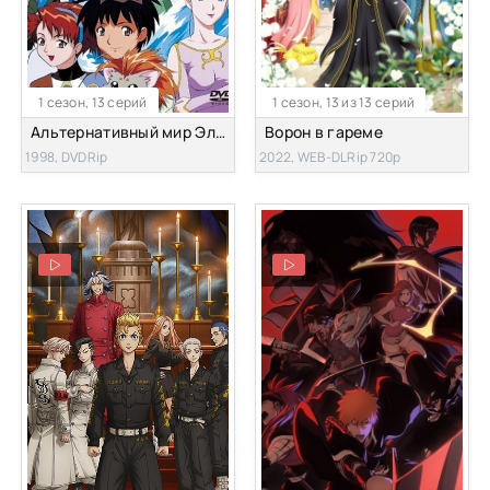
1 сезон, 13 серий
1 сезон, 13 из 13 серий
Альтернативный мир Эль-Хазард
Ворон в гареме
1998, DVDRip
2022, WEB-DLRip 720p