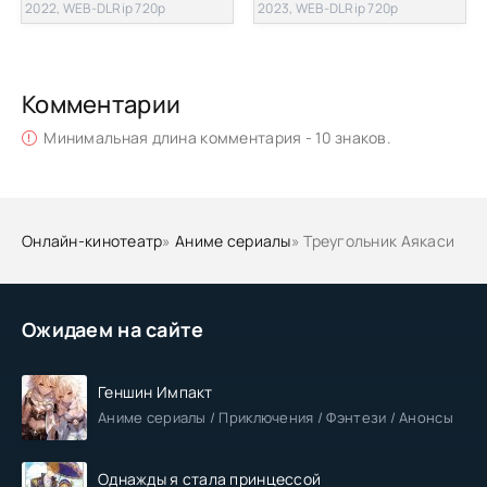
2022, WEB-DLRip 720p
2023, WEB-DLRip 720p
Комментарии
Минимальная длина комментария - 10 знаков.
Онлайн-кинотеатр
»
Аниме сериалы
» Треугольник Аякаси
Ожидаем на сайте
Геншин Импакт
Аниме сериалы / Приключения / Фэнтези / Анонсы
Однажды я стала принцессой