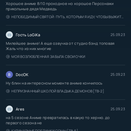
Хорошое аниме 8/10 проходное но хорошое Персонажи
прикольные дядя Медведь
НЕПОБЕДИМЫЙ СВЯТОЙ: ПУТЬ, КОТОРЫМ Я ИДУ, ЧТОБЫ ВЫЖИТЬ В ДРУГОМ МИРЕ
Гость LoGiKa
25.09.23
Милейшее аниме! А еще озвучка от студио бэнд топовая
Жаль что из них многие
МОЯ ВОЗЛЮБЛЕННАЯ ЗАБЫЛА СВОИ ОЧКИ
DocOK
25.09.23
Ну блин на интересном моменте аниме кончилось
НЕПРИЗНАННЫЙ ШКОЛОЙ ВЛАДЫКА ДЕМОНОВ [ТВ-2]
Ares
25.09.23
на 5 сезоне Аниме превратилась в какую то херню. до
первого сезона не
КУЛИНАРНЫЕ ПОЕДИНКИ СОМЫ [ТВ-5]