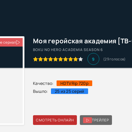
Моя геройская академия [ТВ-
е сериал
BOKU NO HERO ACADEMIA SEASON 6
9
(29 голосов)
Качество:
HDTVRip 720p
Вышло:
25 из 25 серий
СМОТРЕТЬ ОНЛАЙН
ТРЕЙЛЕР