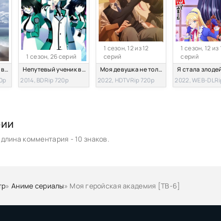
1 сезон, 12 из 12
1 сезон, 12 из 
1 сезон, 26 серий
серий
серий
Непутёвый ученик в школе магии: Воспоминания
Непутевый ученик в школе магии [ТВ-1]
Моя девушка не только милая
0p
2014, BDRip 720p
2022, HDTVRip 720p
2022, WEB-DLRi
рии
длина комментария - 10 знаков.
тр
»
Аниме сериалы
» Моя геройская академия [ТВ-6]