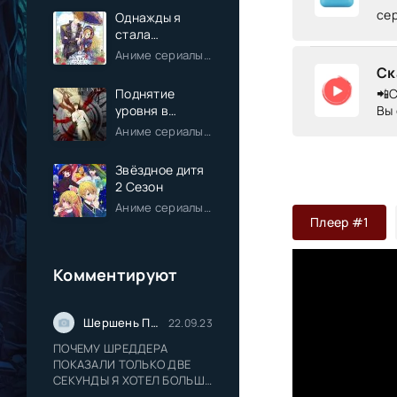
се
Однажды я
стала
принцессой
Аниме сериалы / Комедия / Романтика / Фэнтези / Анонсы
Ск
Поднятие
📲С
уровня в
Вы 
одиночку
Аниме сериалы / Экшен / Приключения / Фэнтези / Анонсы
Звёздное дитя
2 Сезон
Аниме сериалы / Драма / Комедия / Романтика / Фантастика / Анонсы
Плеер #1
Комментируют
Шершень Прайс
22.09.23
ПОЧЕМУ ШРЕДДЕРА
ПОКАЗАЛИ ТОЛЬКО ДВЕ
СЕКУНДЫ Я ХОТЕЛ БОЛЬШЕ
ШРЕДДЕРА СЛАДКОГО