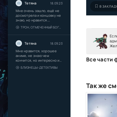
Тетяна
18.09.23
В ЗАКЛАД
Мне очень зашло, ещё не
досмотрела и концовку не
знаю, но нравится.
Романтика
ТРОН, ОТМЕЧЕННЫЙ БОГОМ 2 СЕЗОН
Есл
адм
Тетяна
18.09.23
Жел
Мне нравится, хорошее
аниме, не знаю чем
Все части 
кончится, но интересно и
красиво
БЛИЗНЕЦЫ-ДЕТЕКТИВЫ
Так же см