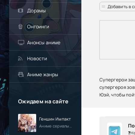
Добавить в 
Дорамы
Онгоинги
Анонсы аниме
Новости
Аниме жанры
Супергерои защ
супергероя зов
Юэй, чтобы пой
Ожидаем на сайте
Геншин Импакт
По
Аниме сериалы / Приключения / Фэнтези / Анонсы
❓Но