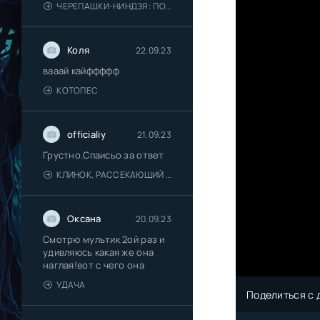
ЧЕРЕПАШКИ-НИНДЗЯ: ПОГРОМ МУТАНТОВ
Коля
22.09.23
вааай кайффффф
КОТОПЕС
officialiy
21.09.23
Грустно.Спаисьо за ответ
КЛИНОК, РАССЕКАЮЩИЙ ДЕМОНОВ: ДЕРЕВНЯ КУЗНЕЦОВ
Оксана
20.09.23
Смотрю мультик 2ой раз и
удивляюсь какая же она
наглая!вот с чего она
УДАЧА
Поделиться с 