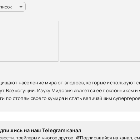
список
ищают население мира от злодеев, которые используют св
ут Всемогущий. Изуку Мидория является ее поклонником и
ти по стопам своего кумира и стать величайшим супергерое
дпишись на наш Telegram канал
вости, трейлеры и многое другое. 🧯Подписывайся на канал, с