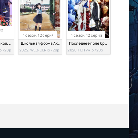
12
1 сезон, 12 серий
1 сезон, 12 серий
Я стала злодейкой, поэтому мне нужно заарканить последнего босса
Школьная форма Акэби
Последнее поле брани между тобой и мной
p 720p
2022, WEB-DLRip 720p
2020, HDTVRip 720p