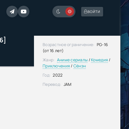
ВОЙТИ
6]
Возрастное ограничение:
PG-16
(от 16 лет)
Жанр:
Аниме сериалы
/
Комедия
/
Приключения
/
Сёнэн
Год:
2022
Перевод:
JAM