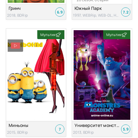
Гринч
Южный Парк
6.9
7.2
2018, BDRip
1997, WEBRip, WEB-DL, HDTVRip, BDRip
Мультик
Мультик
Миньоны
Университет монстров
7
5.9
2015, BDRip
2013, BDRip