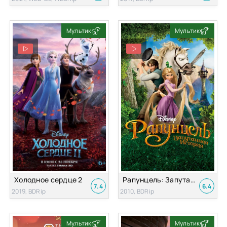
Мультик
Мультик
Холодное сердце 2
Рапунцель: Запутанная история
7.4
6.4
2019, BDRip
2010, BDRip
Мультик
Мультик