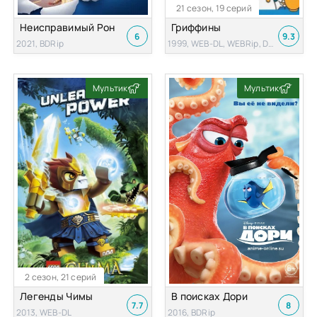
21 сезон, 19 серий
Неисправимый Рон
Гриффины
6
9.3
2021, BDRip
1999, WEB-DL, WEBRip, DVDRip
Мультик
Мультик
2 сезон, 21 серий
Легенды Чимы
В поисках Дори
7.7
8
2013, WEB-DL
2016, BDRip