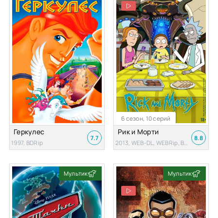
6 сезон, 10 серий
Геркулес
Рик и Морти
7.7
8.8
1997, BDRip
2013, WEB-DL, WEBRip, BDRip
Мультик
Мультик