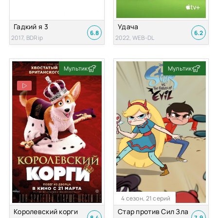
Гадкий я 3
Удача
6.8
6.2
2017, BDRip
2022, WEB-DL
Мультик
Мультик
4 сезон, 21 серий
Королевский корги
Стар против Сил Зла
8.4
7.9