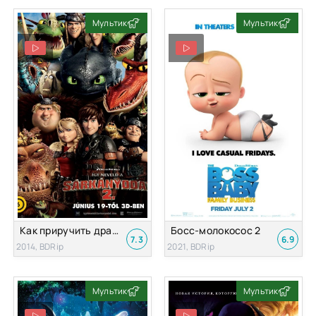
Мультик
Мультик
Как приручить дракона 2
Босс-молокосос 2
7.3
6.9
2014, BDRip
2021, BDRip
Мультик
Мультик