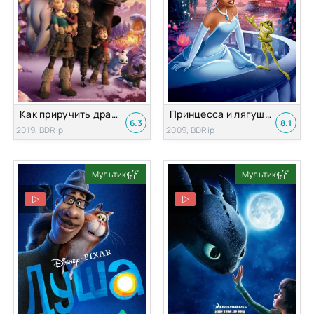
Как приручить дракона: Возвращение домой
Принцесса и лягушка
6.3
8.1
2019, BDRip
2009, BDRip
Мультик
Мультик