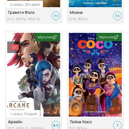
2 сезон, 20 серий
Гравити Фолз
Моана
7.1
7.1
2012, BDRip, WEB-DL
2016, BDRip
Мультик
Мультик
1 сезон, 9 серий
Аркейн
Тайна Коко
8.5
7
2021, WEB-DL, WEBRip
2017, BDRip