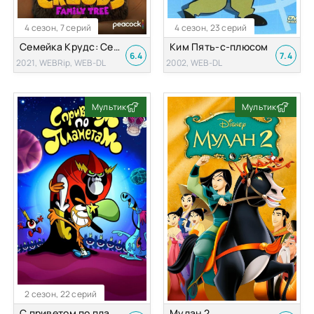
4 сезон, 7 серий
4 сезон, 23 серий
Семейка Крудс: Семейное древо
Ким Пять-с-плюсом
6.4
7.4
2021, WEBRip, WEB-DL
2002, WEB-DL
Мультик
Мультик
2 сезон, 22 серий
С приветом по планетам
Мулан 2