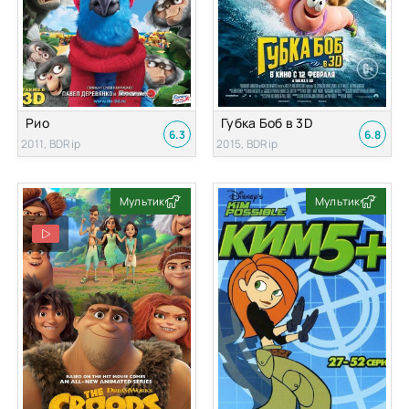
Рио
Губка Боб в 3D
6.3
6.8
2011, BDRip
2015, BDRip
Мультик
Мультик