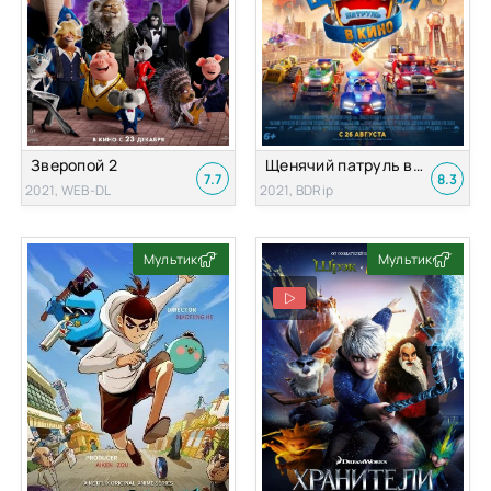
Зверопой 2
Щенячий патруль в кино
7.7
8.3
2021, WEB-DL
2021, BDRip
Мультик
Мультик