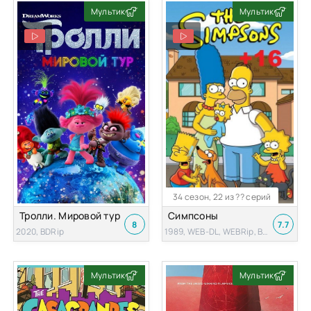
Мультик
Мультик
34 сезон, 22 из ?? серий
Тролли. Мировой тур
Симпсоны
8
7.7
2020, BDRip
1989, WEB-DL, WEBRip, BDRip, DVDRip, HDTVRip
Мультик
Мультик