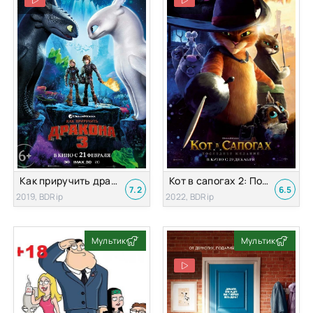
Как приручить дракона 3
Кот в сапогах 2: Последнее желание
7.2
6.5
2019, BDRip
2022, BDRip
Мультик
Мультик