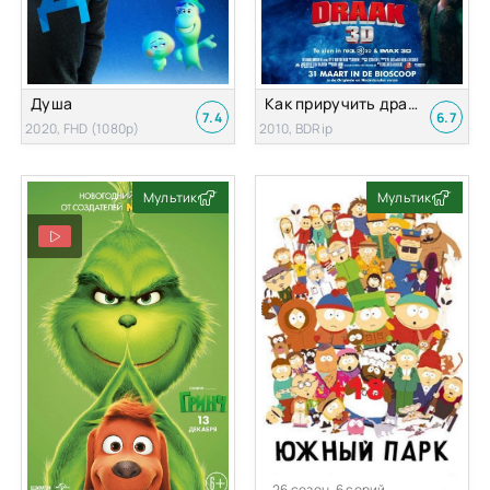
Душа
Как приручить дракона
7.4
6.7
2020, FHD (1080p)
2010, BDRip
Мультик
Мультик
26 сезон, 6 серий