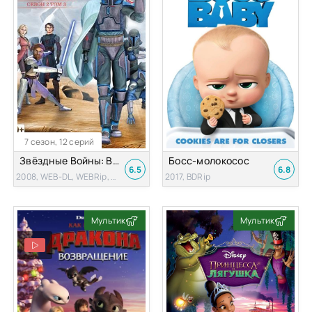
7 сезон, 12 серий
Звёздные Войны: Войны Клонов
Босс-молокосос
6.5
6.8
2008, WEB-DL, WEBRip, BDRip, HDTV
2017, BDRip
Мультик
Мультик