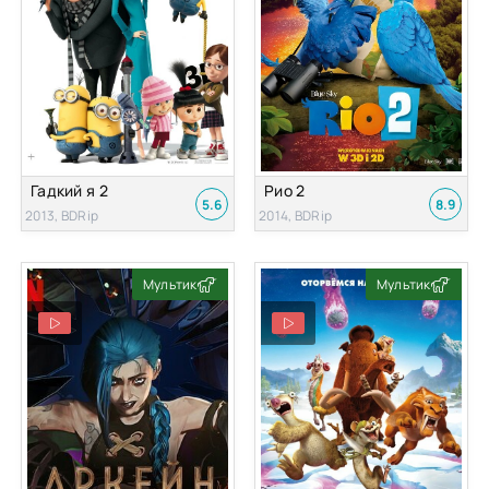
Гадкий я 2
Рио 2
5.6
8.9
2013, BDRip
2014, BDRip
Мультик
Мультик