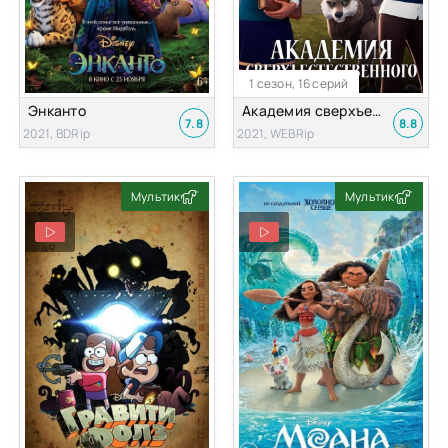
1 сезон, 16 серий
Энканто
Академия сверхъестественного
7.8
8.8
2021, BDRip
2021, WEBRip
Мультик
Мультик