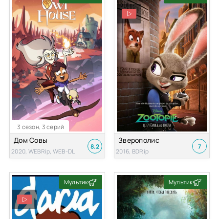
3 сезон, 3 серий
Дом Совы
Зверополис
8.2
7
2020, WEBRip, WEB-DL
2016, BDRip
Мультик
Мультик