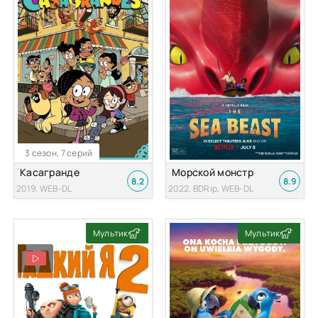
3 сезон, 7 серий
Касагранде
Морской монстр
8.2
8.9
2019, WEB-DL
2022, BDRip, WEB-DL
Мультик
Мультик