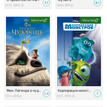
7.1
8.1
2013, WEB-DL
2004, BDRip
Мультик
Мультик
Феи: Легенда о чудовище
Корпорация монстров
7.4
7
2014, BDRip
2001, WEB-DL