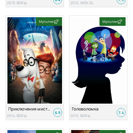
2019, BDRip
2015, WEB-DL
Мультик
Мультик
Приключения мистера Пибоди и Шермана
Головоломка
6.9
7.4
2014, BDRip
2015, BDRip