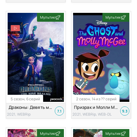
Мультик
Мультик
5 сезон, 6 серий
2 сезон, 14 из ?? серий
Драконы: Девять миров
Призрак и Молли Макги
7.1
9.3
2021, WEBRip
2021, WEBRip, WEB-DL
Мультик
Мультик