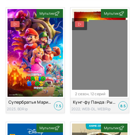
Мультик
Мультик
2 сезон, 12 серий
Супербратья Марио в кино
Кунг-фу Панда: Рыцарь дракона
7.5
8.5
2023, BDRip
2022, WEB-DL, WEBRip
Мультик
Мультик