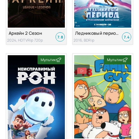
Аркейн 2 Сезон
Ледниковый период 5: Столкновение неизбежно
7.8
7.4
2024, HDTVRip 720p
2016, BDRip
Мультик
Мультик