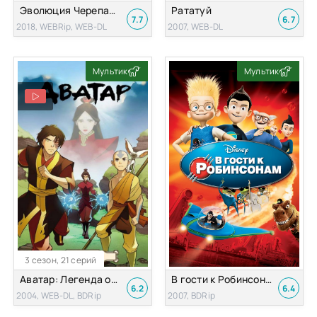
Эволюция Черепашек-ниндзя
Рататуй
7.7
6.7
2018, WEBRip, WEB-DL
2007, WEB-DL
Мультик
Мультик
3 сезон, 21 серий
Аватар: Легенда об Аанге
В гости к Робинсонам
6.2
6.4
2004, WEB-DL, BDRip
2007, BDRip