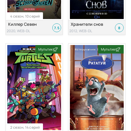
4 сезон, 10 серий
Киллер Севен
Хранители снов
7.5
8
2020, WEB-DL
2012, WEB-DL
Мультик
Мультик
2 сезон, 14 серий