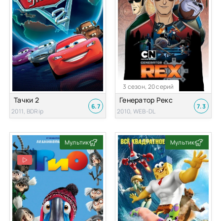
3 сезон, 20 серий
Тачки 2
Генератор Рекс
6.7
7.3
2011, BDRip
2010, WEB-DL
Мультик
Мультик