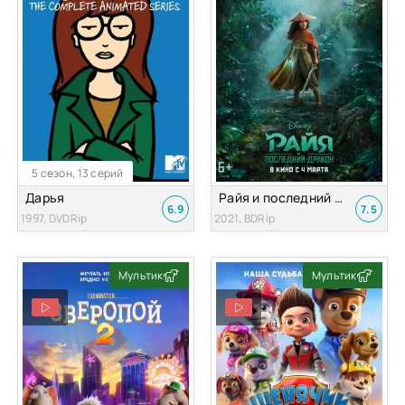
5 сезон, 13 серий
Дарья
Райя и последний дракон
6.9
7.5
1997, DVDRip
2021, BDRip
Мультик
Мультик