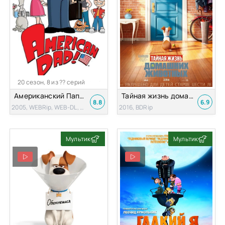
20 сезон, 8 из ?? серий
Американский Папаша
Тайная жизнь домашних животных
8.8
6.9
2005, WEBRip, WEB-DL, DVDRip
2016, BDRip
Мультик
Мультик