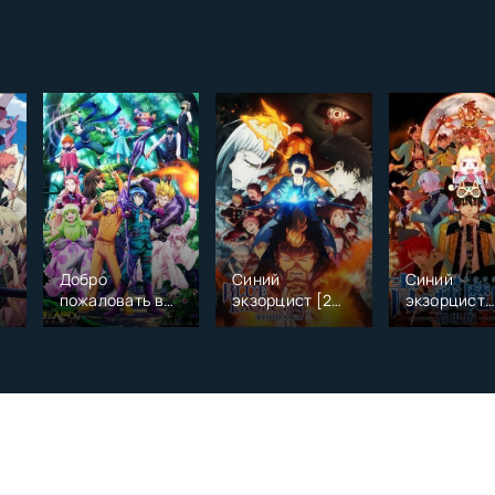
Добро
Синий
Синий
пожаловать в
экзорцист [2
экзорцист
ад, Ирума
сезон]
(фильм) [20
[ТВ-3]