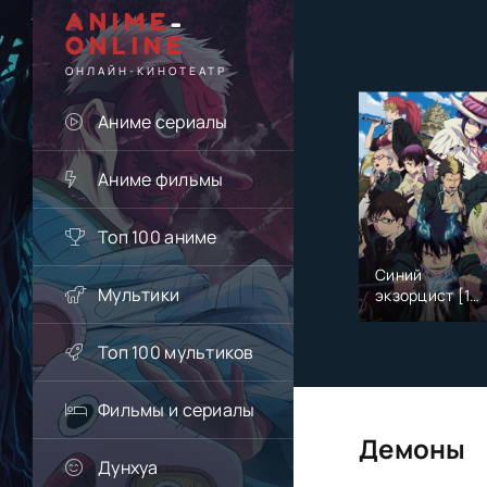
ANIME
-
ONLINE
ОНЛАЙН-КИНОТЕАТР
Аниме сериалы
Аниме фильмы
Топ 100 аниме
Синий
Мультики
экзорцист [1
сезон]
Топ 100 мультиков
Фильмы и сериалы
Демоны
Дунхуа