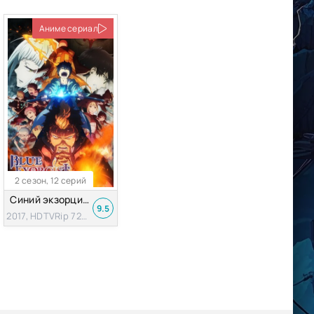
Аниме сериал
2 сезон, 12 серий
Синий экзорцист [2 сезон]
9.5
2017, HDTVRip 720p