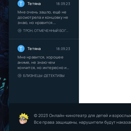
Т
Тетяна
18.09.23
Мне очень зашло, ещё не
досмотрела и концовку не
знаю, но нравится.
Романтика
ТРОН, ОТМЕЧЕННЫЙ БОГОМ 2 СЕЗОН
Т
Тетяна
18.09.23
Мне нравится, хорошее
аниме, не знаю чем
кончится, но интересно и
красиво
БЛИЗНЕЦЫ-ДЕТЕКТИВЫ
© 2023 Онлайн-кинотеатр для детей и взрослых
Все права защищены, нарушители будут наказа