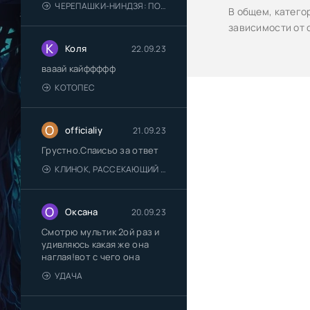
ЧЕРЕПАШКИ-НИНДЗЯ: ПОГРОМ МУТАНТОВ
В общем, катего
зависимости от 
К
Коля
22.09.23
вааай кайффффф
КОТОПЕС
O
officialiy
21.09.23
Грустно.Спаисьо за ответ
КЛИНОК, РАССЕКАЮЩИЙ ДЕМОНОВ: ДЕРЕВНЯ КУЗНЕЦОВ
О
Оксана
20.09.23
Смотрю мультик 2ой раз и
удивляюсь какая же она
наглая!вот с чего она
УДАЧА