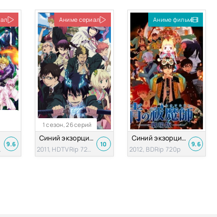
иал
Аниме сериал
Аниме фильм
1 сезон, 26 серий
Синий экзорцист [1 сезон]
Синий экзорцист (фильм) [2012]
9.6
10
9.6
ip 720p
2011, HDTVRip 720p
2012, BDRip 720p