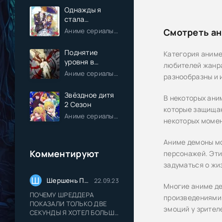
Однажды я
стала
принцессой
Аниме сериалы / Комедия / Романтика / Фэнтези / Анонсы
Смотреть ан
Поднятие
Категория аниме
уровня в
любителей жанра
одиночку
Аниме сериалы / Экшен / Приключения / Фэнтези / Анонсы
разнообразны и 
Звёздное дитя
В некоторых аним
2 Сезон
которые защищаю
Аниме сериалы / Драма / Комедия / Романтика / Фантастика / Анонсы
некоторых момен
Аниме демоны мо
Комментируют
персонажей. Эти
задуматься о жиз
Ш
Шершень Прайс
22.09.23
Многие аниме де
ПОЧЕМУ ШРЕДДЕРА
произведениями.
ПОКАЗАЛИ ТОЛЬКО ДВЕ
эмоций у зрител
СЕКУНДЫ Я ХОТЕЛ БОЛЬШЕ
ШРЕДДЕРА СЛАДКОГО