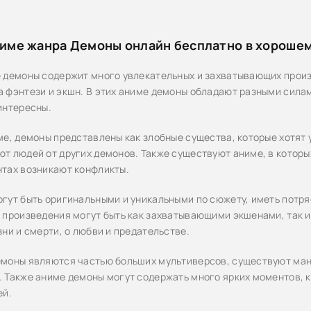
име жанра Демоны онлайн бесплатно в хорошем
 демоны содержит много увлекательных и захватывающих произ
 фэнтези и экшн. В этих аниме демоны обладают разными силам
интересны.
е, демоны представлены как злобные существа, которые хотят ун
т людей от других демонов. Также существуют аниме, в которых
тах возникают конфликты.
гут быть оригинальными и уникальными по сюжету, иметь пот
 произведения могут быть как захватывающими экшенами, так 
ни и смерти, о любви и предательстве.
моны являются частью больших мультиверсов, существуют манг
 Также аниме демоны могут содержать много ярких моментов, 
ей.