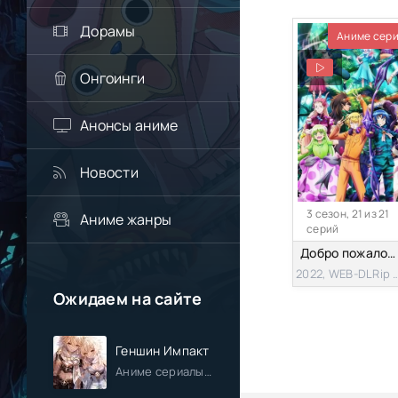
Дорамы
Аниме сер
Онгоинги
Анонсы аниме
Новости
3 сезон, 21 из 21
Аниме жанры
серий
Добро пожаловать в ад, Ирума [ТВ-3]
2022, WEB-DLR
Ожидаем на сайте
Геншин Импакт
Аниме сериалы / Приключения / Фэнтези / Анонсы