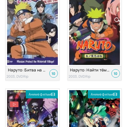
Наруто: Битва на Хидден-Фолс! ОВА-2
Наруто: Найти тёмно-красный четырёхлистный клевер! ОВА-1
10
10
2003, DVDRip
2003, DVDRip
Аниме фильм
Аниме фильм