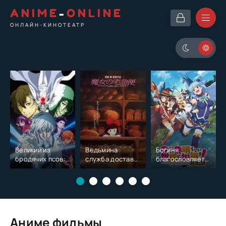
ANIME
-
ONLINE
ОНЛАЙН-КИНОТЕАТР
Великий из
Ведьмина
Богиня
бродячих псов:
служба доставки
благословляет
Сгнившее
[1989]
этот
яблоко
прекрасный
мир: Багровая
легенда [2019]
Аниме фильмы