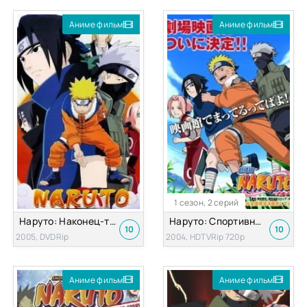
Аниме фильм
Аниме фильм
1 сезон, 2 серий
Наруто: Наконец-таки! Соревнования дзёнинов против гэнинов! ОВА-3
Наруто: Спортивный фестиваль Конохи
10
10
2005, DVDRip
2004, HDTVRip 720p
Аниме фильм
Аниме фильм