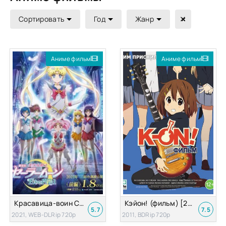
Сортировать
Год
Жанр
Аниме фильм
Аниме фильм
Красавица-воин Сейлор Мун: Вечность [2021]
Кэйон! (фильм) [2011]
5.7
7.5
2021, WEB-DLRip 720p
2011, BDRip 720p