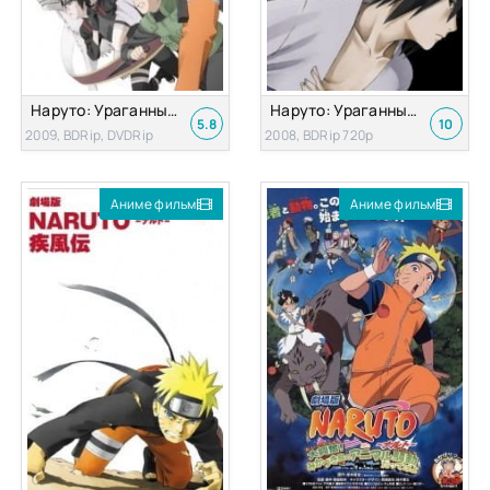
Наруто: Ураганные хроники 3 — Наследники воли огня (Наруто Фильм 6)
Наруто: Ураганные хроники 2 — Связи (Наруто Фильм 5)
5.8
10
2009, BDRip, DVDRip
2008, BDRip 720p
Аниме фильм
Аниме фильм