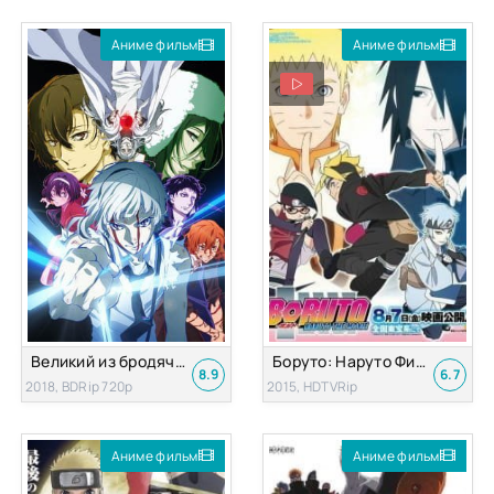
Аниме фильм
Аниме фильм
Великий из бродячих псов: Сгнившее яблоко
Боруто: Наруто Фильм
8.9
6.7
2018, BDRip 720p
2015, HDTVRip
Аниме фильм
Аниме фильм