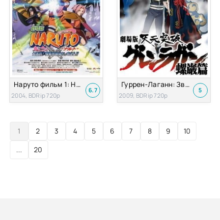
Наруто фильм 1: Ниндзя в стране снега
Гуррен-Лаганн: Звёздный свет [2009]
6.7
5
2004, BDRip 720p
2009, BDRip 720p
1
2
3
4
5
6
7
8
9
10
...
20