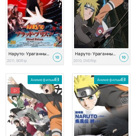
Наруто: Ураганные хроники 5 — Кровавая тюрьма (Наруто Фильм 8)
Наруто: Ураганные хроники 4 — Затерянная башня (Наруто Фильм 7)
10
10
2011, BDRip
2010, DVDRip
Аниме фильм
Аниме фильм