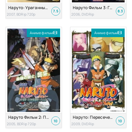
Наруто: Ураганные хроники 1 — Адепты Тёмного царства (Наруто Фильм 4)
Наруто Фильм 3: Грандиозный переполох
7.5
8.3
2007, BDRip 720p
2006, DVDRip
Аниме фильм
Аниме фильм
Наруто Фильм 2: Призрачные руины земных недр
Наруто: Пересечение дорог (Спешл)
10
10
2005, BDRip 720p
2009, DVDRip