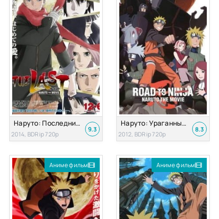
Наруто: Последний фильм
Наруто: Ураганные хроники 6 — Путь ниндзя (Наруто Фильм 9)
9.3
8.3
2014, BDRip 720p
2012, BDRip 720p
Аниме фильм
Аниме фильм