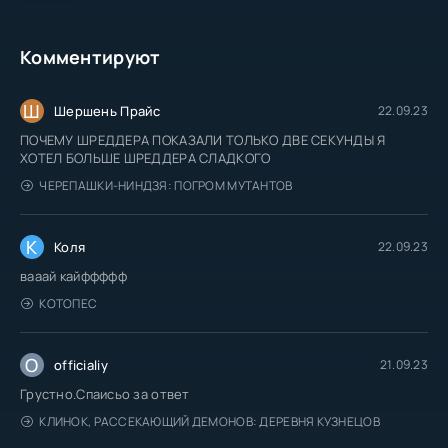
Комментируют
Ш
Шершень Прайс
22.09.23
ПОЧЕМУ ШРЕДДЕРА ПОКАЗАЛИ ТОЛЬКО ДВЕ СЕКУНДЫ Я
ХОТЕЛ БОЛЬШЕ ШРЕДДЕРА СЛАДКОГО
ЧЕРЕПАШКИ-НИНДЗЯ: ПОГРОМ МУТАНТОВ
К
Коля
22.09.23
вааай кайффффф
КОТОПЕС
O
officialiy
21.09.23
Грустно.Спаисьо за ответ
КЛИНОК, РАССЕКАЮЩИЙ ДЕМОНОВ: ДЕРЕВНЯ КУЗНЕЦОВ