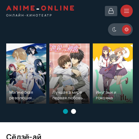
ANIME
-
ONLINE
ОНЛАЙН-КИНОТЕАТР
Магическая
Лучшая в мире
Инугами и
революция
первая любовь
Нэкояма
перерождённой
[ТВ-1]
принцессы и
гениальной
леди
Сёдзё-ай