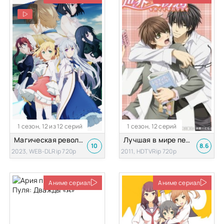
1 сезон, 12 из 12 серий
1 сезон, 12 серий
Магическая революция перерождённой принцессы и гениальной леди
Лучшая в мире первая любовь [ТВ-1]
10
8.6
2023, WEB-DLRip 720p
2011, HDTVRip 720p
Аниме сериал
Аниме сериал