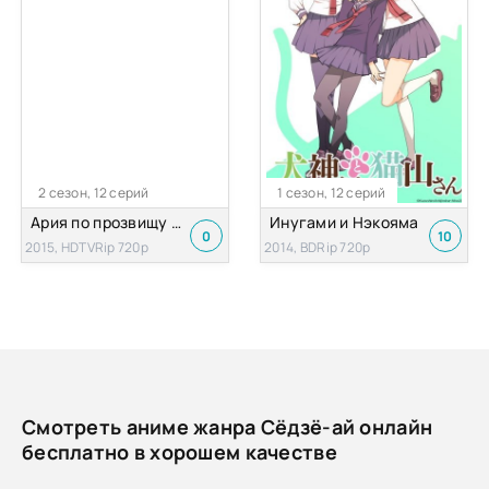
2 сезон, 12 серий
1 сезон, 12 серий
Ария по прозвищу Алая Пуля: Дважды «А»
Инугами и Нэкояма
0
10
2015, HDTVRip 720p
2014, BDRip 720p
Смотреть аниме жанра Сёдзё-ай онлайн
бесплатно в хорошем качестве