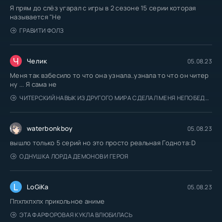
Я прям до слёз угарал с игры в 2 сезоне 15 серии которая
называется "Не
ГРАВИТИ ФОЛЗ
Ч
Челик
05.08.23
Меня так взбесило то что она узнала..узнала то что он читер
ну ... Я сама не
ЧИТЕРСКИЙ НАВЫК ИЗ ДРУГОГО МИРА СДЕЛАЛ МЕНЯ НЕПОБЕДИМЫМ В МОЁМ
waterbonkboy
05.08.23
вышло только 5 серий но это просто реальная Годнота:D
ОДНУШКА ЛОРДА ДЕМОНОВ И ГЕРОЯ
L
LoGiKa
05.08.23
Ппхпхпхпх прикольное аниме
ЭТА ФАРФОРОВАЯ КУКЛА ВЛЮБИЛАСЬ