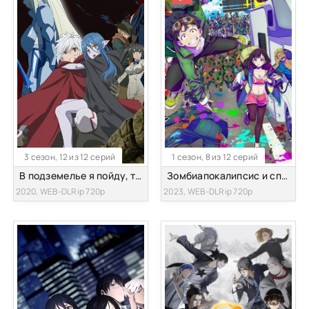
3 сезон, 12 из 12 серий
1 сезон, 8 из 12 серий
В подземелье я пойду, там красавицу найду! [ТВ-3]
Зомбиапокалипсис и список из 100 дел, что я выполню перед смертью
2020, WEB-DLRip 720p
2023, WEB-DLRip 720p