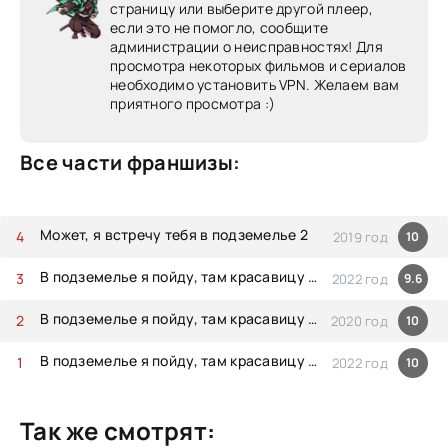
страницу или выберите другой плеер,
если это не помогло, сообщите
администрации о неисправностях! Для
просмотра некоторых фильмов и сериалов
необходимо установить VPN. Желаем вам
приятного просмотра :)
Все части франшизы:
Может, я встречу тебя в подземелье 2
2019 год
10
В подземелье я пойду, там красавицу найду! [ТВ-4]
2022 год
9.6
В подземелье я пойду, там красавицу найду! [ТВ-3]
2020 год
10
В подземелье я пойду, там красавицу найду! 4 (часть 2)
2022 год
10
Так же смотрят: