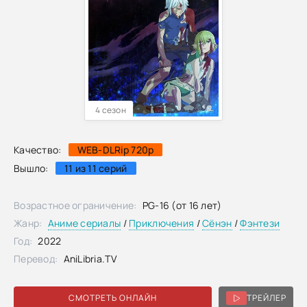
4 сезон
Качество:
WEB-DLRip 720p
Вышло:
11 из 11 серий
Возрастное ограничение:
PG-16 (от 16 лет)
Жанр:
Аниме сериалы
/
Приключения
/
Сёнэн
/
Фэнтези
Год:
2022
Перевод:
AniLibria.TV
СМОТРЕТЬ ОНЛАЙН
ТРЕЙЛЕР