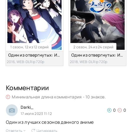
1 сезон, 12 из 12 серий
2 сезон, 24 из 24 серий
Один из отвергнутых: Изгой [ТВ-1]
Один из отвергнутых: Изгой [ТВ-2]
2016, WEB-DLRip 720p
2018, WEB-DLRip 720p
Комментарии
Минимальная длина комментария - 10 знаков.
Darki_
0
0
17 июля 2023 11:12
Один из лучших сезонов данного аниме
Ответить
Цитировать