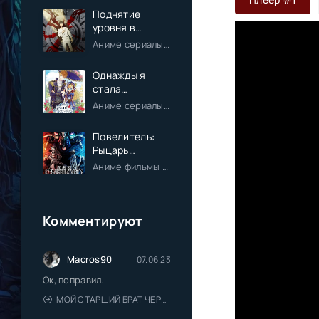
Поднятие
уровня в
одиночку
Аниме сериалы / Экшен / Приключения / Фэнтези / Анонсы
Однажды я
стала
принцессой
Аниме сериалы / Комедия / Романтика / Фэнтези / Анонсы
Повелитель:
Рыцарь
Святого
Аниме фильмы / Приключения / Фэнтези / Анонсы
королевства
(Фильм)
Комментируют
Macros90
07.06.23
Ок, поправил.
МОЙ СТАРШИЙ БРАТ ЧЕРЕСЧУР СДЕРЖАННЫЙ