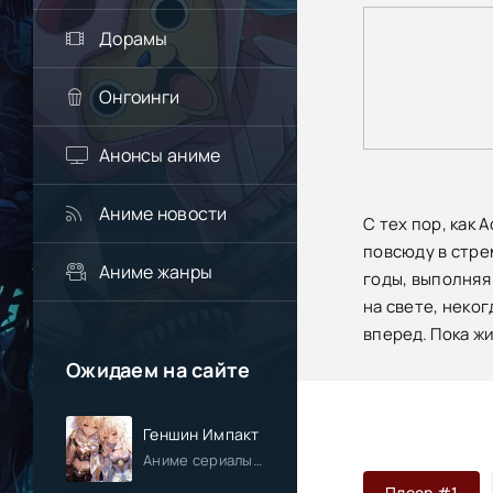
Дорамы
Онгоинги
Анонсы аниме
Аниме новости
С тех пор, как
повсюду в стре
Аниме жанры
годы, выполняя
на свете, неко
вперед. Пока жи
Ожидаем на сайте
Геншин Импакт
Аниме сериалы / Приключения / Фэнтези / Анонсы
Плеер #1