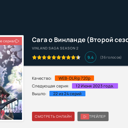
Сага о Винланде (Второй сез
е сериал
VINLAND SAGA SEASON 2
9.4
(
36
голосов)
Качество:
WEB-DLRip 720p
Следующая серия:
12 Июня 2023 года.
Вышло:
22 из 24 серий
СМОТРЕТЬ ОНЛАЙН
ТРЕЙЛЕР