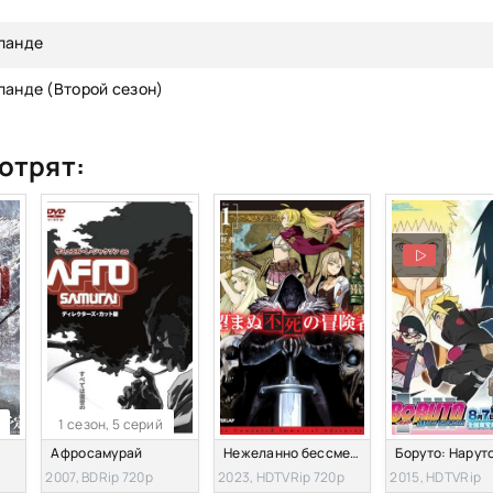
нланде
ланде (Второй сезон)
отрят:
1 сезон, 5 серий
Афросамурай
Нежеланно бессмертный авантюрист
2007, BDRip 720p
2023, HDTVRip 720p
2015, HDTVRip