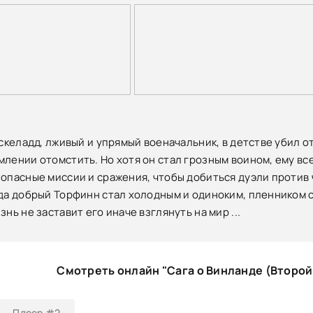
 Аскеладд, лживый и упрямый военачальник, в детстве убил 
млении отомстить. Но хотя он стал грозным воином, ему все
 опасные миссии и сражения, чтобы добиться дуэли против 
гда добрый Торфинн стал холодным и одиноким, пленником 
знь не заставит его иначе взглянуть на мир ...
Смотреть онлайн "Сага о Винланде (Второй
Плеер #2