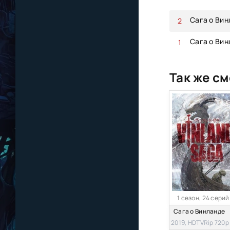
Сага о Ви
Сага о Вин
Так же см
1 сезон, 24 серий
Сага о Винланде
2019, HDTVRip 720p