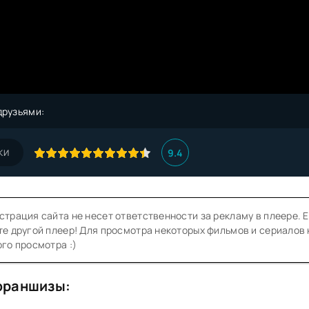
друзьями:
9.4
КИ
трация сайта не несет ответственности за рекламу в плеере. Е
е другой плеер! Для просмотра некоторых фильмов и сериалов
го просмотра :)
франшизы: