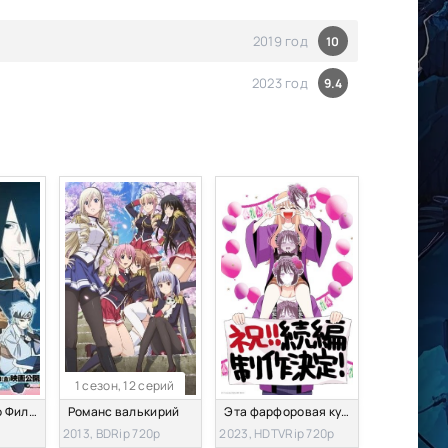
2019 год
10
2023 год
9.4
1 сезон, 12 серий
Боруто: Наруто Фильм
Романс валькирий
Эта фарфоровая кукла влюбилась [ТВ-2]
2013, BDRip 720p
2023, HDTVRip 720p