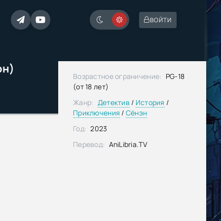
ВОЙТИ
он)
Возрастное ограничение:
PG-18
(от 18 лет)
Жанр:
Детектив
/
История
/
Приключения
/
Сёнэн
Год:
2023
Перевод:
AniLibria.TV