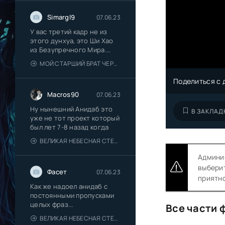
Simargl9
07.06.23
У вас третий кадр не из
этого дунхуа, это Ши Хао
из Безупречного Мира.
Исправьте
МОЙ СТАРШИЙ БРАТ ЧЕРЕСЧУР СДЕРЖАННЫЙ
Поделиться с 
Macros90
07.06.23
Ну нынешний Анидаб это
В ЗАКЛАД
уже не тот проект который
был лет 7-8 назад когда
ВЕЛИКАЯ НЕБЕСНАЯ СТЕНА
Админис
выберит
Фасет
07.06.23
приятно
Как же надоел анидаб с
постоянными пропусками
целых фраз...
Все части 
ВЕЛИКАЯ НЕБЕСНАЯ СТЕНА