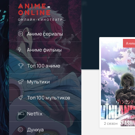
ANIME
-
ONLINE
ОНЛАЙН-КИНОТЕАТР
Аниме сериалы
Аним
Аниме фильмы
Топ 100 аниме
Мультики
Топ 100 мультиков
Netflix
2 сезон
Дунхуа