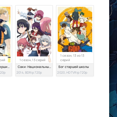
1 сезон, 13 из 13
ерий
1 сезон, 13 серий
серий
Волейбол!! К вершине 4
Саки: Национальный турнир
Бог старшей школы
720p
2014, BDRip 720p
2020, HDTVRip 720p