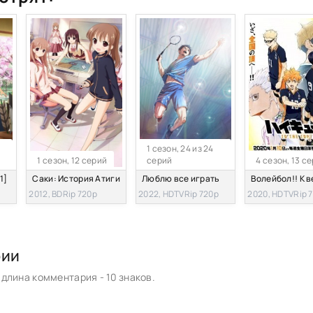
1 сезон, 24 из 24
1 сезон, 12 серий
серий
4 сезон, 13 с
1]
Саки: История Атиги
Люблю все играть
2012, BDRip 720p
2022, HDTVRip 720p
2020, HDTVRip 
рии
длина комментария - 10 знаков.