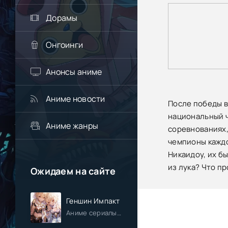
Дорамы
Онгоинги
Анонсы аниме
Аниме новости
После победы в
национальный ч
Аниме жанры
соревнованиях,
чемпионы каждо
Никаидоу, их б
из лука? Что п
Ожидаем на сайте
Геншин Импакт
Аниме сериалы / Приключения / Фэнтези / Анонсы