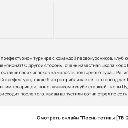
 префектурном турнире с командой первокурсников, клуб 
емпионат! С другой стороны, очень известная школа кюдо 
 оставив своих игроков на милость повторного тура... Рег
й префектуры, также быстро приближается: это повод для 
ывшим товарищем, ныне лучником в клубе старшей школы Цу
роисходит после того, как вы выпустили сотни стрел по со
Смотреть онлайн "Песнь тетивы [ТВ-