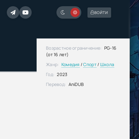
ВОЙТИ
Возрастное ограничение:
PG-16
(от 16 лет)
Жанр:
Комедия
/
Спорт
/
Школа
Год:
2023
Перевод:
AniDUB