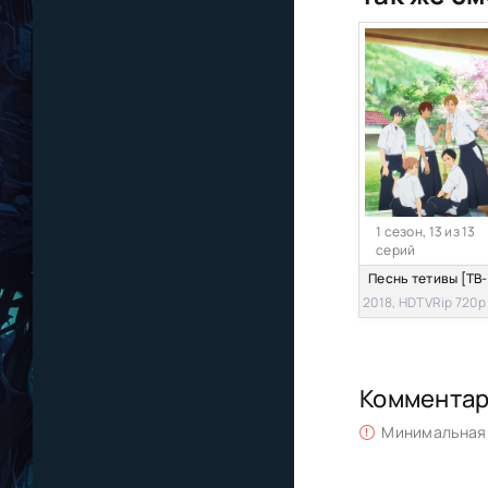
1 сезон, 13 из 13
серий
Песнь тетивы [ТВ-
2018, HDTVRip 720p
Коммента
Минимальная 