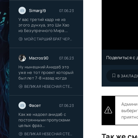
Simargl9
07.06.23
У вас третий кадр не из
этого дунхуа, это Ши Хао
из Безупречного Мира.
Исправьте
МОЙ СТАРШИЙ БРАТ ЧЕРЕСЧУР СДЕРЖАННЫЙ
Поделиться с 
Macros90
07.06.23
Ну нынешний Анидаб это
уже не тот проект который
В ЗАКЛАД
был лет 7-8 назад когда
ВЕЛИКАЯ НЕБЕСНАЯ СТЕНА
Админис
Фасет
07.06.23
выберит
Как же надоел анидаб с
приятно
постоянными пропусками
целых фраз...
ВЕЛИКАЯ НЕБЕСНАЯ СТЕНА
Так же см