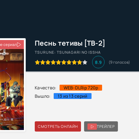
Песнь тетивы [ТВ-2]
е сериал
TSURUNE: TSUNAGARI NO ISSHA
8.9
(
9
голосов)
Качество:
WEB-DLRip 720p
Вышло:
13 из 13 серий
СМОТРЕТЬ ОНЛАЙН
ТРЕЙЛЕР