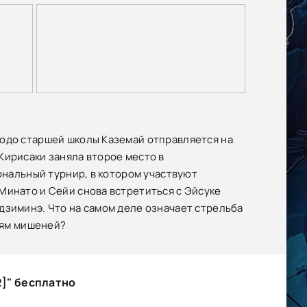
кюдо старшей школы Каземай отправляется на
Кирисаки заняла второе место в
иональный турнир, в котором участвуют
Минато и Сейи снова встретиться с Эйсуке
дзиминэ. Что на самом деле означает стрельба
тням мишеней?
2]" бесплатно