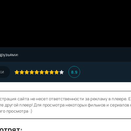
друзьями:
8.9
КИ
трация сайта не несет ответственности за рекламу в плеере. Е
е другой плеер! Для просмотра некоторых фильмов и сериалов
го просмотра :)
отрят: