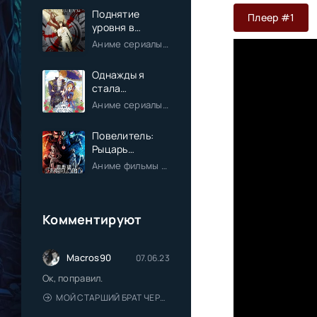
Поднятие
Плеер #1
уровня в
одиночку
Аниме сериалы / Экшен / Приключения / Фэнтези / Анонсы
Однажды я
стала
принцессой
Аниме сериалы / Комедия / Романтика / Фэнтези / Анонсы
Повелитель:
Рыцарь
Святого
Аниме фильмы / Приключения / Фэнтези / Анонсы
королевства
(Фильм)
Комментируют
Macros90
07.06.23
Ок, поправил.
МОЙ СТАРШИЙ БРАТ ЧЕРЕСЧУР СДЕРЖАННЫЙ