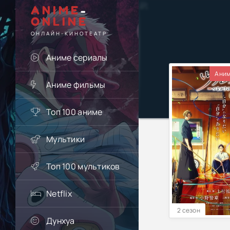
ANIME
-
ONLINE
ОНЛАЙН-КИНОТЕАТР
Аниме сериалы
Аним
Аниме фильмы
Топ 100 аниме
Мультики
Топ 100 мультиков
Netflix
2 сезон
Дунхуа