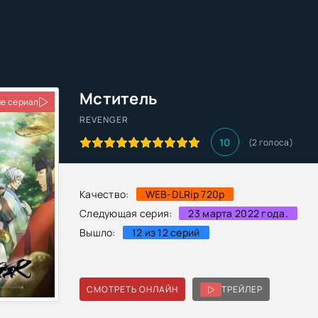
Мститель
е сериал
REVENGER
10
(
2
голоса)
Качество:
WEB-DLRip 720p
Следующая серия:
23 марта 2022 года.
Вышло:
12 из 12 серий
СМОТРЕТЬ ОНЛАЙН
ТРЕЙЛЕР