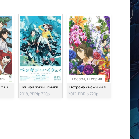
ерий
1 сезон, 11 серий
Мамору выходит из тени!
Тайная жизнь пингвинов [2018]
Встреча снежным летом
2018, BDRip 720p
2012, BDRip 720p