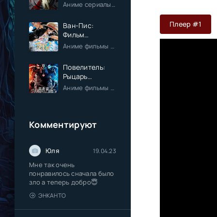
одиночку
Аниме сериалы / Экшен / Приключения / Фэнтези / Анонсы
Плеер #1
Ван-Пис:
Фильм
пятнадцатый
Аниме фильмы / Приключения / Сёнэн / Фэнтези / Анонсы
Повелитель:
Рыцарь
Святого
Аниме фильмы / Приключения / Фэнтези / Анонсы
королевства
(Фильм)
Комментируют
Юля
19.04.23
Мне так очень
понравилось сначала было
зло а теперь добро😇
ЭНКАНТО