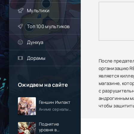
Мультики
Топ 100 мультиков
Дунхуа
Дорамы
После предател
организацию RE
является килле
магазине, кото
Ожидаем на сайте
с разрушительн
андрогинным ма
Геншин Импакт
чтобы защитить
Аниме сериалы / Приключения / Фэнтези / Анонсы
Поднятие
уровня в