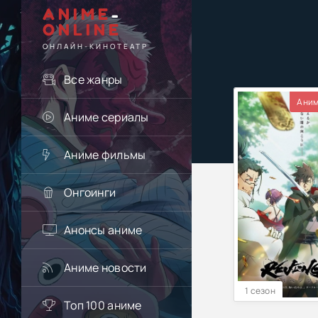
ANIME
-
ONLINE
ОНЛАЙН-КИНОТЕАТР
Все жанры
Аним
Аниме сериалы
Аниме фильмы
Онгоинги
Анонсы аниме
Аниме новости
1 сезон
Топ 100 аниме