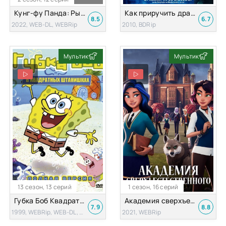
Кунг-фу Панда: Рыцарь дракона
Как приручить дракона
8.5
6.7
2022, WEB-DL, WEBRip
2010, BDRip
Мультик
Мультик
13 сезон, 13 серий
1 сезон, 16 серий
Губка Боб Квадратные Штаны
Академия сверхъестественного
7.9
8.8
1999, WEBRip, WEB-DL, DVDRip, SATRip
2021, WEBRip