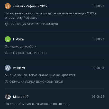
Л
Люблю Рафаэля 2012
10.08.23
Ну не знаю мне больше по душе черепашки ниндзя 2012 к
огромному Рафаэлю
ЭВОЛЮЦИЯ ЧЕРЕПАШЕК-НИНДЗЯ
L
LoGiKa
10.08.23
Эх ладно ,спасибо )
ЗВЁЗДНОЕ ДИТЯ 2 СЕЗОН
W
willdexz
10.08.23
Мне не зашло, такие аниме мне не нравятся
ОДНУШКА ЛОРДА ДЕМОНОВ И ГЕРОЯ
Macros90
09.08.23
На данный момент известен только год)