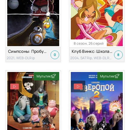
8 сезон, 26 серий
Симпсоны: Пробуждение силы после тихого часа
Клуб Винкс: Школа волшебниц
0
8
2021, WEB-DLRip
2004, SATRip, WEB-DLRip, WEBRip, DVDRip
Мультик
Мультик