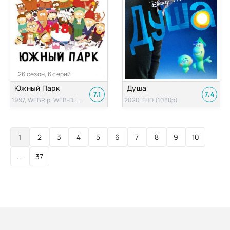
26 сезон, 6 серий
Южный Парк
Душа
7.1
7.4
1997, WEBRip, WEB-DL, HDTVRip, BDRip
2020, FHD (1080p)
1
2
3
4
5
6
7
8
9
10
...
37