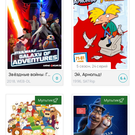
5 сезон, 24 серий
Звёздные войны: Галактика приключений
Эй, Арнольд!
0
6.4
2018, WEB-DL
1996, SATRip
Мультик
Мультик