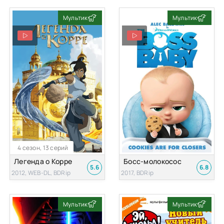
Мультик
Мультик
4 сезон, 13 серий
Легенда о Корре
Босс-молокосос
5.6
6.8
2012, WEB-DL, BDRip
2017, BDRip
Мультик
Мультик