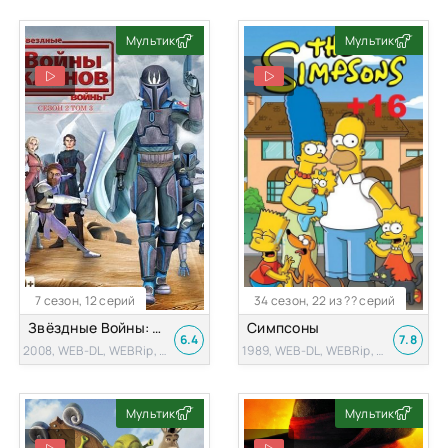
Мультик
Мультик
7 сезон, 12 серий
34 сезон, 22 из ?? серий
Звёздные Войны: Войны Клонов
Симпсоны
6.4
7.8
2008, WEB-DL, WEBRip, BDRip, HDTV
1989, WEB-DL, WEBRip, BDRip, DVDRip, HDTVRip
Мультик
Мультик