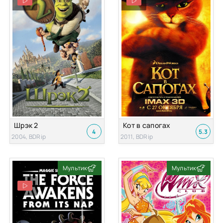
Шрэк 2
Кот в сапогах
4
5.3
2004, BDRip
2011, BDRip
Мультик
Мультик