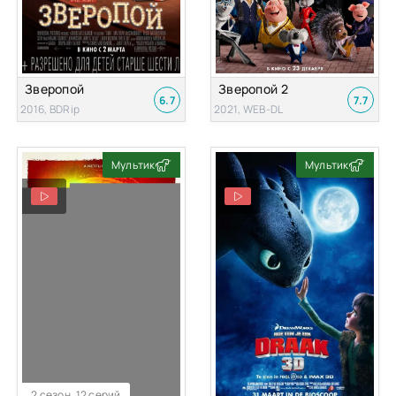
Зверопой
Зверопой 2
6.7
7.7
2016, BDRip
2021, WEB-DL
Мультик
Мультик
2 сезон, 12 серий