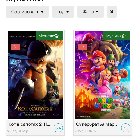
Сортировать
Год
Жанр
Мультик
Мультик
Кот в сапогах 2: Последнее желание
Супербратья Марио в кино
6.4
7.5
2022, BDRip
2023, BDRip