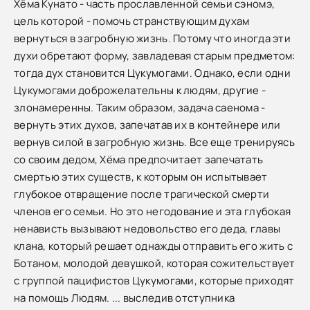
Хёма Кунато - часть прославленной семьи сэномэ,
цель которой - помочь странствующим духам
вернуться в загробную жизнь. Потому что иногда эти
духи обретают форму, завладевая старым предметом:
тогда дух становится Цукумогами. Однако, если одни
Цукумогами доброжелательны к людям, другие -
злонамеренны. Таким образом, задача саенома -
вернуть этих духов, запечатав их в контейнере или
вернув силой в загробную жизнь. Все еще тренируясь
со своим дедом, Хёма предпочитает запечатать
смертью этих существ, к которым он испытывает
глубокое отвращение после трагической смерти
членов его семьи. Но это негодование и эта глубокая
ненависть вызывают недовольство его деда, главы
клана, который решает однажды отправить его жить с
Ботаном, молодой девушкой, которая сожительствует
с группой пацифистов Цукумогами, которые приходят
на помощь Людям. ... выследив отступника