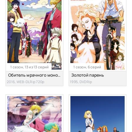
1 сезон, 13 из 13 серий
1 сезон, 6 серий
Обитель мрачного мононокэ [ТВ-1]
Золотой парень
2016, WEB-DLRip 720p
1995, DVDRip