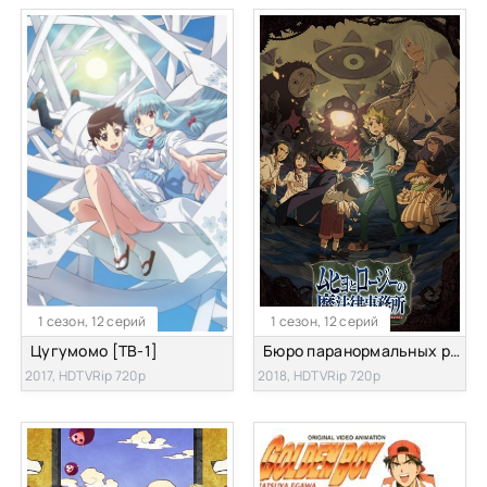
1 сезон, 12 серий
1 сезон, 12 серий
Цугумомо [ТВ-1]
Бюро паранормальных расследований Мухё и Родзи [ТВ-1]
2017, HDTVRip 720p
2018, HDTVRip 720p