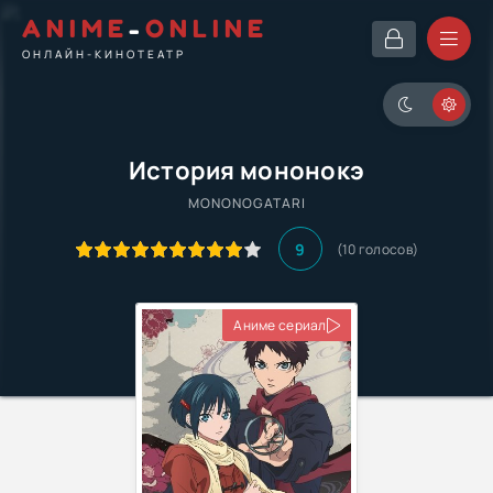
ANIME
-
ONLINE
ОНЛАЙН-КИНОТЕАТР
История мононокэ
MONONOGATARI
9
(
10
голосов)
Аниме сериал