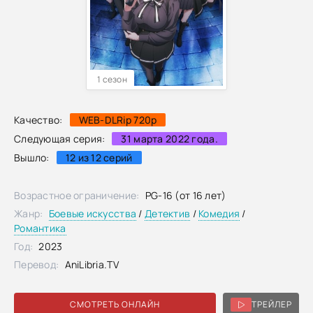
1 сезон
Качество:
WEB-DLRip 720p
Следующая серия:
31 марта 2022 года.
Вышло:
12 из 12 серий
Возрастное ограничение:
PG-16 (от 16 лет)
Жанр:
Боевые искусства
/
Детектив
/
Комедия
/
Романтика
Год:
2023
Перевод:
AniLibria.TV
СМОТРЕТЬ ОНЛАЙН
ТРЕЙЛЕР