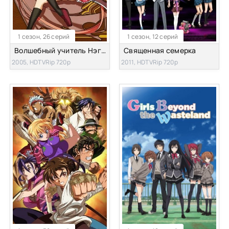
1 сезон, 26 серий
1 сезон, 12 серий
Волшебный учитель Нэгима! [ТВ-1]
Священная семерка
2005, HDTVRip 720p
2011, HDTVRip 720p