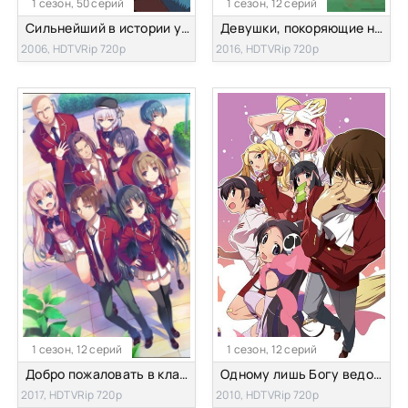
1 сезон, 50 серий
1 сезон, 12 серий
Сильнейший в истории ученик Кэнъити [ТВ]
Девушки, покоряющие новые горизонты
2006, HDTVRip 720p
2016, HDTVRip 720p
1 сезон, 12 серий
1 сезон, 12 серий
Добро пожаловать в класс превосходства
Одному лишь Богу ведомый мир [ТВ-1]
2017, HDTVRip 720p
2010, HDTVRip 720p