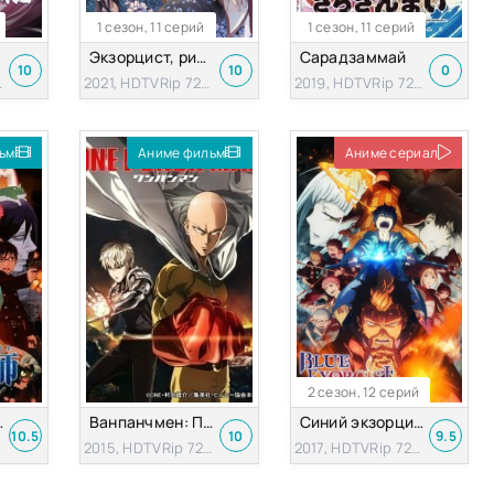
1 сезон, 11 серий
1 сезон, 11 серий
Экзорцист, рисующий ночь
Сарадзаммай
10
10
0
 1080p
2021, HDTVRip 720p
2019, HDTVRip 720p
ьм
Аниме фильм
Аниме сериал
2 сезон, 12 серий
м) [2012]
Ванпанчмен: Путь становления героя
Синий экзорцист [2 сезон]
10.5
10
9.5
2015, HDTVRip 720p
2017, HDTVRip 720p