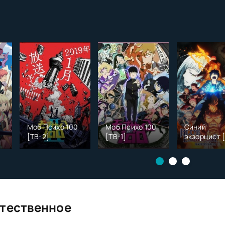
Моб Психо 100
Моб Психо 100
Синий
[ТВ-2]
[ТВ-1]
экзорцист 
сезон]
тественное