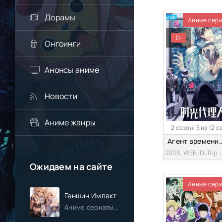
Дорамы
Аниме сер
Онгоинги
Анонсы аниме
Новости
Аниме жанры
2 сезон, 5 из 12 
Агент времени 
2023, WEB-DLR
Ожидаем на сайте
Аниме сер
Геншин Импакт
Аниме сериалы / Приключения / Фэнтези / Анонсы