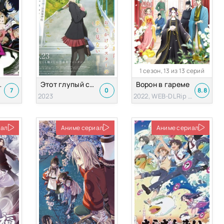
1 сезон, 13 из 13 серий
[ТВ-1]
Этот глупый свин не понимает мечту сестры на прогулке
Ворон в гареме
7
0
8.8
2023
2022, WEB-DLRip 720p
иал
Аниме сериал
Аниме сериал