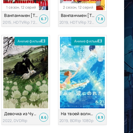
1 сезон, 12 серий
2 сезон, 12 серий
Ванпанчмен [ТВ-1]
Ванпанчмен [ТВ-2]
6.7
7.8
2015, HDTVRip 720p
2019, HDTVRip 720p
Аниме фильм
Аниме фильм
Девочка из Чужеземья (OVA-2022)
На твоей волне / Оседлав волну с тобой (2019)
8.6
8.9
2022, DVDRip
2019, BDRip 1080p