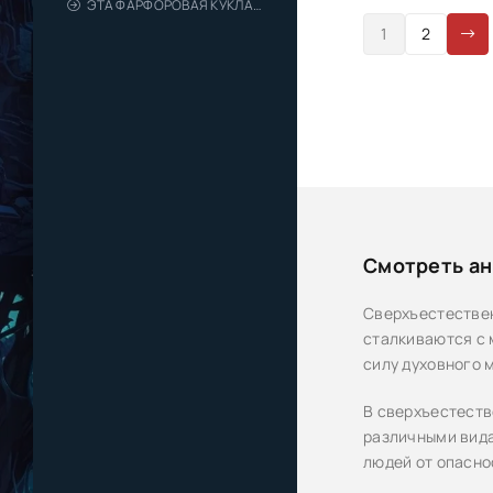
ЭТА ФАРФОРОВАЯ КУКЛА ВЛЮБИЛАСЬ
1
2
Смотреть ан
Сверхъестествен
сталкиваются с 
силу духовного 
В сверхъестеств
различными вида
людей от опасно