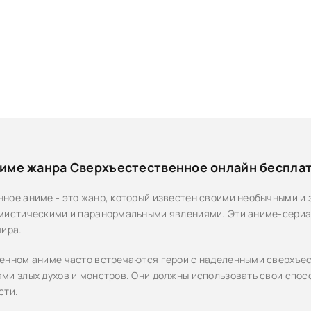
име жанра Сверхъестественное онлайн бесплат
ное аниме - это жанр, который известен своими необычными и
мистическими и паранормальными явлениями. Эти аниме-сериал
мира.
енном аниме часто встречаются герои с наделенными сверхъе
ми злых духов и монстров. Они должны использовать свои спосо
сти.