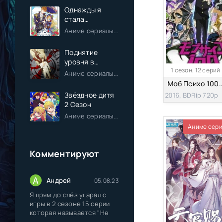
Однажды я
стала
принцессой
Аниме сериалы / Комедия / Романтика / Фэнтези / Анонсы
Поднятие
уровня в
1 сезон, 12 серий
одиночку
Аниме сериалы / Экшен / Приключения / Фэнтези / Анонсы
Моб Психо 100 
Звёздное дитя
2016, BDRip 720p
2 Сезон
Аниме сериалы / Драма / Комедия / Романтика / Фантастика / Анонсы
Аниме сер
Комментируют
А
Андрей
05.08.23
Я прям до слёз угарал с
игры в 2 сезоне 15 серии
которая называется "Не