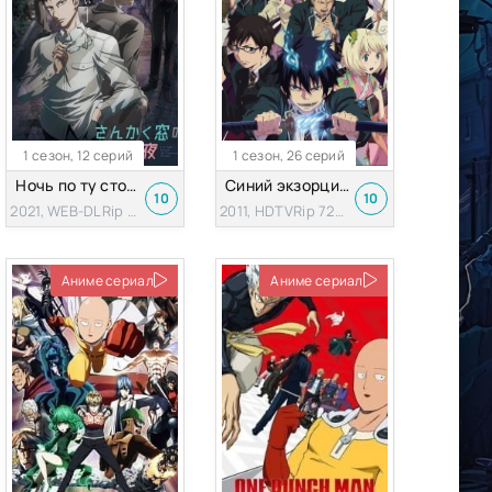
1 сезон, 12 серий
1 сезон, 26 серий
Ночь по ту сторону треугольного окна
Синий экзорцист [1 сезон]
10
10
2021, WEB-DLRip 720p
2011, HDTVRip 720p
Аниме сериал
Аниме сериал