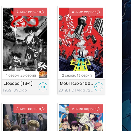
Аниме сериал
Аниме сериал
1 сезон, 26 серий
2 сезон, 13 серий
Дороро [ТВ-1]
Моб Психо 100 [ТВ-2]
10
9.5
1969, DVDRip
2019, HDTVRip 720p
Аниме сериал
Аниме сериал