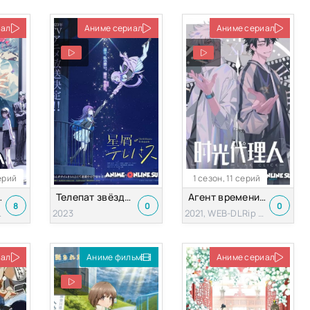
иал
Аниме сериал
Аниме сериал
серий
1 сезон, 11 серий
2 сезон
Телепат звёздной пыли
Агент времени 1 сезон
8
0
0
ip 720p
2023
2021, WEB-DLRip 720p
иал
Аниме фильм
Аниме сериал