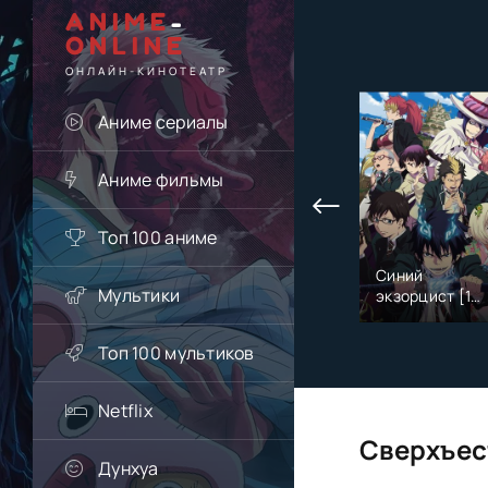
ANIME
-
ONLINE
ОНЛАЙН-КИНОТЕАТР
Аниме сериалы
Аниме фильмы
Топ 100 аниме
Синий
Мультики
экзорцист [1
сезон]
Топ 100 мультиков
Netflix
Сверхъес
Дунхуа