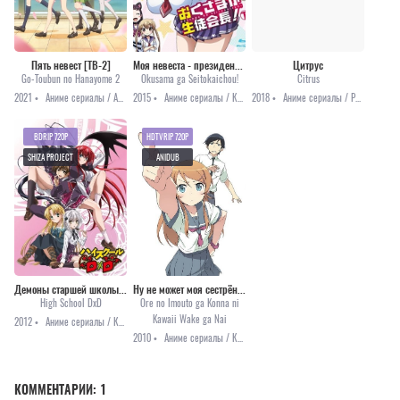
Пять невест [ТВ-2]
Моя невеста - президент учсовета! [ТВ-1]
Цитрус
Go-Toubun no Hanayome 2
Okusama ga Seitokaichou!
Citrus
2021 •
Аниме сериалы / Аниме 2021 / Комедия / Романтика / Сёнэн
2015 •
Аниме сериалы / Комедия / Сёнэн / Этти
2018 •
Аниме сериалы / Романтика
BDRIP 720P
HDTVRIP 720P
SHIZA PROJECT
ANIDUB
Демоны старшей школы [ТВ-1]
Ну не может моя сестрёнка быть такой милой
High School DxD
Ore no Imouto ga Konna ni
Kawaii Wake ga Nai
2012 •
Аниме сериалы / Комедия / Сёнэн / Фэнтези / Этти
2010 •
Аниме сериалы / Комедия / Повседневность
КОММЕНТАРИИ:
1