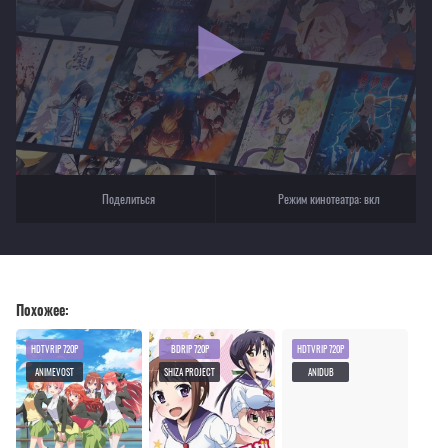
Для просмотра некоторых аниме необходимо установить VPN
Текущее воспроизведение：Хоримия
Поделиться
Режим кинотеатра:
вкл
Похожее:
HDTVRIP 720P
BDRIP 720P
HDTVRIP 720P
ANIMEVOST
SHIZA PROJECT
ANIDUB