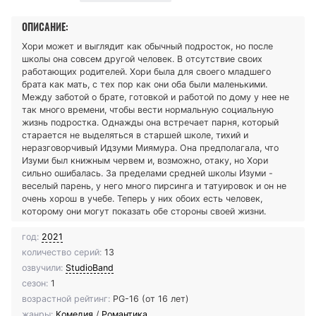
ОПИСАНИЕ:
Хори может и выглядит как обычный подросток, но после
школы она совсем другой человек. В отсутствие своих
работающих родителей. Хори была для своего младшего
брата как мать, с тех пор как они оба были маленькими.
Между заботой о брате, готовкой и работой по дому у нее не
так много времени, чтобы вести нормальную социальную
жизнь подростка. Однажды она встречает парня, который
старается не выделяться в старшей школе, тихий и
неразговорчивый Идзуми Миямура. Она предполагала, что
Изуми был книжным червем и, возможно, отаку, но Хори
сильно ошибалась. За пределами средней школы Изуми -
веселый парень, у него много пирсинга и татуировок и он не
очень хорош в учебе. Теперь у них обоих есть человек,
которому они могут показать обе стороны своей жизни.
год:
2021
количество серий:
13
озвучили:
StudioBand
сезон:
1
возрастной рейтинг:
PG-16 (от 16 лет)
жанры:
Комедия
/
Романтика