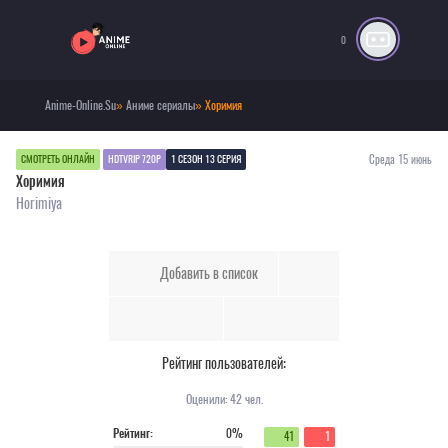
0
Anime-Online.Su
»
Аниме сериалы
» Хоримия
Среда 15 июнь
СМОТРЕТЬ ОНЛАЙН
HDTVRIP 720P
1 СЕЗОН 13 СЕРИЯ
Хоримия
Horimiya
Добавить в список
Рейтинг пользователей:
Оценили:
42
чел.
Рейтинг:
0%
41
1