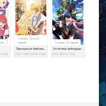
1 сезон, 12 из 12
ерий
серий
1 сезон, 12 серий
Принцесса-библиофил
Эстетика заблудшего героя
p 720p
2022, WEB-DLRip 720p
2012, BDRip 720p