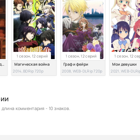
1 сезон, 12 серий
1 сезон, 12 серий
1 сезон, 12 с
Ведьмина служба доставки [1989]
Магическая война
Граф и фейри
Мои девушки
2014, BDRip 720p
2008, WEB-DLRip 720p
2021, WEB-DLRi
рии
длина комментария - 10 знаков.