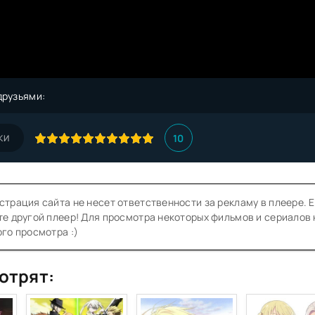
друзьями:
10
КИ
трация сайта не несет ответственности за рекламу в плеере. Е
е другой плеер! Для просмотра некоторых фильмов и сериалов
го просмотра :)
отрят: