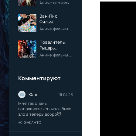
одиночку
Аниме сериалы / Экшен / Приключения / Фэнтези / Анонсы
Ван-Пис:
Фильм
пятнадцатый
Аниме фильмы / Приключения / Сёнэн / Фэнтези / Анонсы
Повелитель:
Рыцарь
Святого
Аниме фильмы / Приключения / Фэнтези / Анонсы
королевства
(Фильм)
Комментируют
Юля
19.04.23
Мне так очень
понравилось сначала было
зло а теперь добро😇
ЭНКАНТО