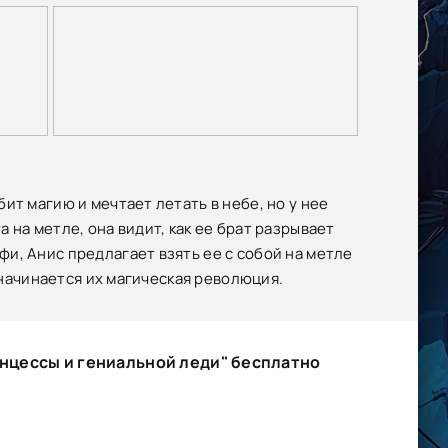
ит магию и мечтает летать в небе, но у нее
на метле, она видит, как ее брат разрывает
и, Анис предлагает взять ее с собой на метле
к начинается их магическая революция.
цессы и гениальной леди" бесплатно