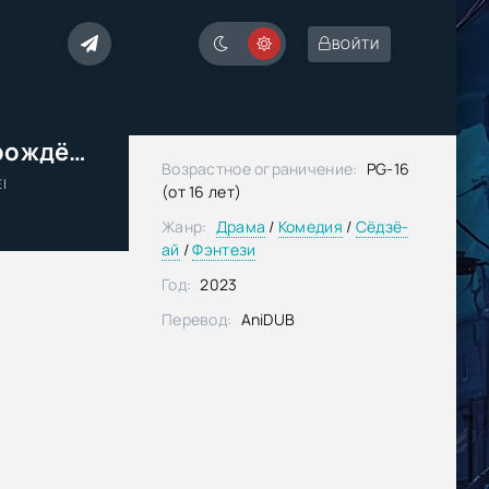
ВОЙТИ
Магическая революция перерождённой принцессы и гениальной леди
Возрастное ограничение:
PG-16
I
(от 16 лет)
Жанр:
Драма
/
Комедия
/
Сёдзё-
ай
/
Фэнтези
Год:
2023
Перевод:
AniDUB