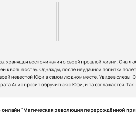
са, хранящая воспоминания о своей прошлой жизни. Она люб
ей к волшебству. Однажды, после неудачной попытки полета 
воей невестой Юфи в самом людном месте. Увидев слезы Юф
брата Анис просит обручиться с Юфи, и та соглашается. Та
 онлайн "Магическая революция перерождённой прин