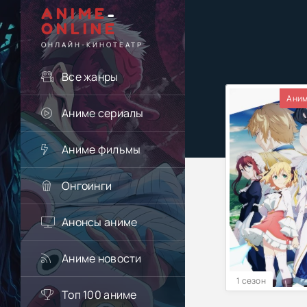
ANIME
-
ONLINE
ОНЛАЙН-КИНОТЕАТР
Все жанры
Аним
Аниме сериалы
Аниме фильмы
Онгоинги
Анонсы аниме
Аниме новости
1 сезон
Топ 100 аниме