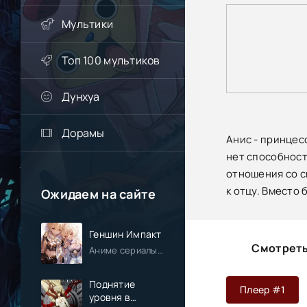
Мультики
Топ 100 мультиков
Дунхуа
Дорамы
Анис - принцес
нет способност
отношения со с
к отцу. Вместо 
Ожидаем на сайте
Геншин Импакт
Смотреть
Аниме сериалы / Приключения / Фэнтези / Анонсы
Поднятие
Плеер #1
уровня в