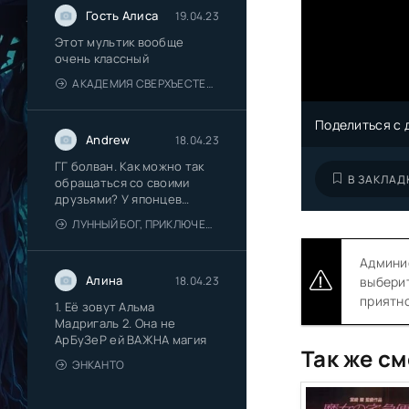
Гость Алиса
19.04.23
Этот мультик вообще
очень классный
АКАДЕМИЯ СВЕРХЪЕСТЕСТВЕННОГО
Поделиться с 
Andrew
18.04.23
ГГ болван. Как можно так
В ЗАКЛАД
обращаться со своими
друзьями? У японцев
смотрю вообще
ЛУННЫЙ БОГ, ПРИКЛЮЧЕНИЕ И ДРУГОЙ МИР
Админис
Алина
18.04.23
выберит
приятно
1. Её зовут Альма
Мадригаль 2. Она не
АрБуЗеР ей ВАЖНА магия
Так же см
ЭНКАНТО