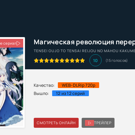
е сериал
TENSEI OUJO TO TENSAI REIJOU NO MAHOU KAKUME
10
(
15
голосов)
Качество:
WEB-DLRip 720p
Вышло:
12 из 12 серий
СМОТРЕТЬ ОНЛАЙН
ТРЕЙЛЕР