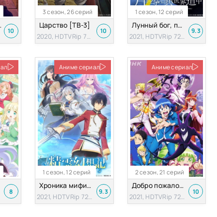
3 сезон, 26 серий
1 сезон, 12 серий
пиратов
Царство [ТВ-3]
Лунный бог, приключение и другой мир
10
10
9.3
2020, HDTVRip 720p
2021, HDTVRip 720p
иал
Аниме сериал
Аниме сериал
1 сезон, 12 серий
2 сезон, 21 серий
ире
Хроника мифического духа
Добро пожаловать в ад, Ирума [ТВ-2]
8
9.3
10
2021, HDTVRip 720p
2021, HDTVRip 720p