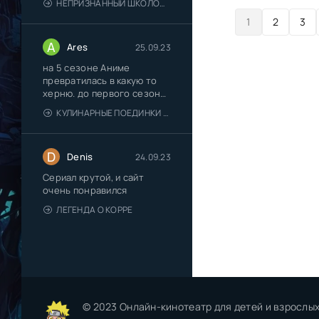
НЕПРИЗНАННЫЙ ШКОЛОЙ ВЛАДЫКА ДЕМОНОВ [ТВ-2]
1
2
3
A
Ares
25.09.23
на 5 сезоне Аниме
превратилась в какую то
херню. до первого сезона
не
КУЛИНАРНЫЕ ПОЕДИНКИ СОМЫ [ТВ-5]
D
Denis
24.09.23
Сериал крутой, и сайт
очень понравился
ЛЕГЕНДА О КОРРЕ
© 2023 Онлайн-кинотеатр для детей и взрослых