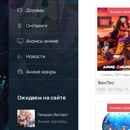
Дорамы
Аниме сер
Онгоинги
Анонсы аниме
Новости
Аниме жанры
1 сезон, 1077 сер
Ван Пис
1999, HDTVRi
Ожидаем на сайте
Аниме сер
Геншин Импакт
Аниме сериалы / Приключения / Фэнтези / Анонсы