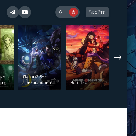
ВОЙТИ
ция
Лунный бог,
Тотальн
го:
приключение и
Ван Пис
гарем
другой мир
иях
ире