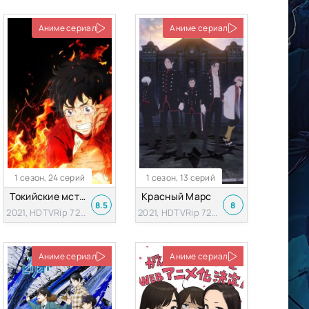
Аниме сериал
Аниме сериал
1 сезон, 24 серий
1 сезон, 13 серий
Токийские мстители
Красный Марс
8.5
8
2021, HDTVRip 720p
2021, HDTVRip 720p
Аниме сериал
Аниме сериал