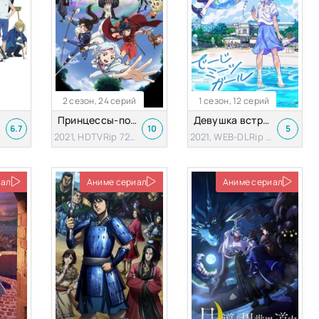
2 сезон, 24 серий
1 сезон, 12 серий
Принцессы-полудемоны [ТВ-2]
Девушка встречает Дэдзи
6.7
10
5
2021, HDTVRip 720p
2021, WEB-DLRip 720p
иал
Аниме сериал
Аниме сериал