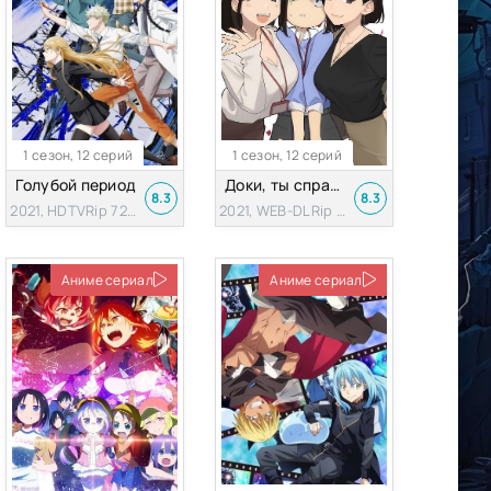
1 сезон, 12 серий
1 сезон, 12 серий
Голубой период
Доки, ты справишься!
8.3
8.3
2021, HDTVRip 720p
2021, WEB-DLRip 720p
Аниме сериал
Аниме сериал