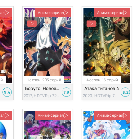
иал
Аниме сериал
Аниме сериал
ий
1 сезон, 293 серий
4 сезон, 16 серий
Боруто: Новое поколение Наруто
Атака титанов 4
9.4
7.9
8.2
p 720p
2017, HDTVRip 720p
2020, HDTVRip 720p
иал
Аниме сериал
Аниме сериал