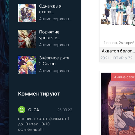
Однажды я
стала
принцессой
Аниме сериалы / Комедия / Романтика / Фэнтези / Анонсы
Поднятие
уровня в
1 сезон, 24 серий
одиночку
Аниме сериалы / Экшен / Приключения / Фэнтези / Анонсы
Акватоп белого песка
Звёздное дитя
2021, HDTVRip 720p
2 Сезон
Аниме сериалы / Драма / Комедия / Романтика / Фантастика / Анонсы
Аниме сер
Комментируют
O
OLGA
25.09.23
оцениваю этот фильм от 1
до 10 итак...10/10
офигенный!!!