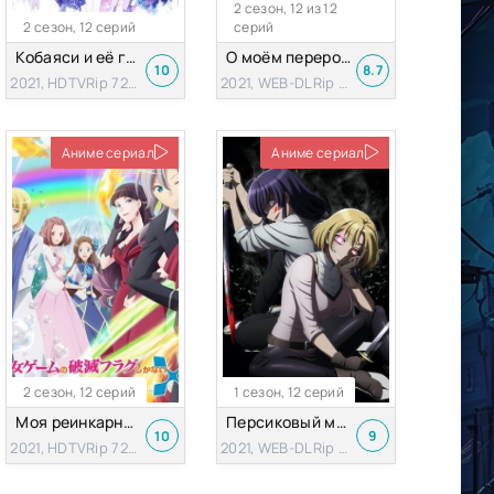
2 сезон, 12 из 12
2 сезон, 12 серий
серий
Кобаяси и её горничная-дракон [ТВ-2]
О моём перерождении в слизь [ТВ-2, второй сезон]
10
8.7
2021, HDTVRip 720p
2021, WEB-DLRip 720p
Аниме сериал
Аниме сериал
2 сезон, 12 серий
1 сезон, 12 серий
Моя реинкарнация в отомэ-игре в качестве главной злодейки [ТВ-2]
Персиковый мальчик, пришедший с другого побережья
10
9
2021, HDTVRip 720p
2021, WEB-DLRip 1080p