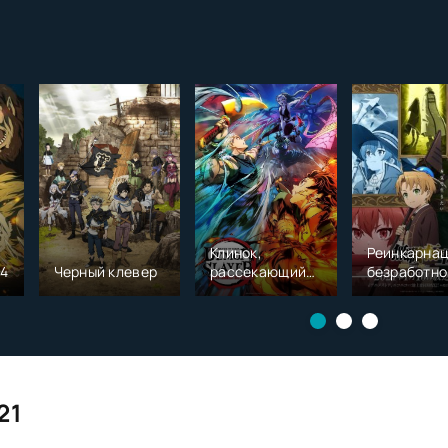
Клинок,
Реинкарна
 4
Черный клевер
рассекающий
безработно
демонов:
История о
Квартал
приключен
красных
в другом м
фонарей
21