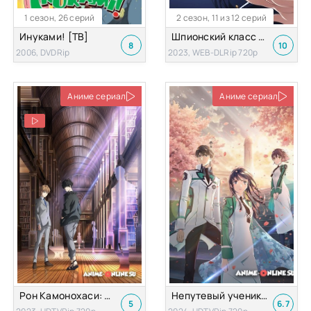
1 сезон, 26 серий
2 сезон, 11 из 12 серий
Инуками! [ТВ]
Шпионский класс 2 Сезон
8
10
2006, DVDRip
2023, WEB-DLRip 720p
Аниме сериал
Аниме сериал
Рон Камонохаси: Невменяемый детектив
Непутевый ученик в школе магии 3 Сезон
5
6.7