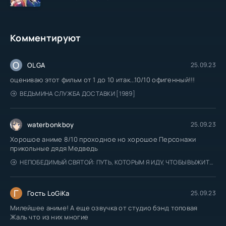
Комментируют
O
OLGA
25.09.23
оцениваю этот фильм от 1 до 10 итак...10/10 офигенный!!!
ВЕДЬМИНА СЛУЖБА ДОСТАВКИ [1989]
waterbonkboy
25.09.23
Хорошое аниме 8/10 проходное но хорошое Персонажи
прикольные дядя Медведь
НЕПОБЕДИМЫЙ СВЯТОЙ: ПУТЬ, КОТОРЫМ Я ИДУ, ЧТОБЫ ВЫЖИТЬ В ДРУГОМ МИРЕ
Г
Гость LoGiKa
25.09.23
Милейшее аниме! А еще озвучка от студио бэнд топовая
Жаль что из них многие