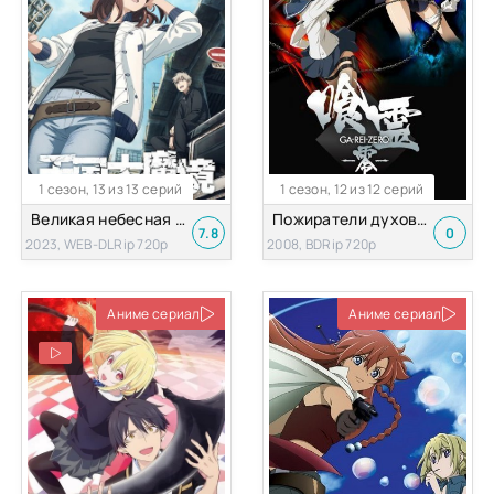
1 сезон, 13 из 13 серий
1 сезон, 12 из 12 серий
Великая небесная стена
Пожиратели духов: Зеро
7.8
0
2023, WEB-DLRip 720p
2008, BDRip 720p
Аниме сериал
Аниме сериал