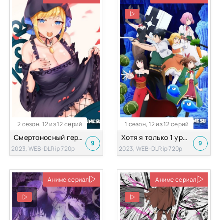
2 сезон, 12 из 12 серий
1 сезон, 12 из 12 серий
Смертоносный герцог и его чёрная горничная 2 Сезон
Хотя я только 1 уровень, но с этим уникальным навыком я стану сильнейшим
9
9
2023, WEB-DLRip 720p
2023, WEB-DLRip 720p
Аниме сериал
Аниме сериал