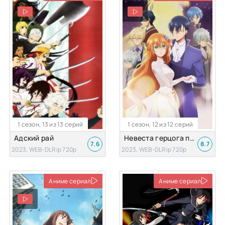
1 сезон, 13 из 13 серий
1 сезон, 12 из 12 серий
Адский рай
Невеста герцога по контракту
7.6
8.7
2023, WEB-DLRip 720p
2023, WEB-DLRip 720p
Аниме сериал
Аниме сериал