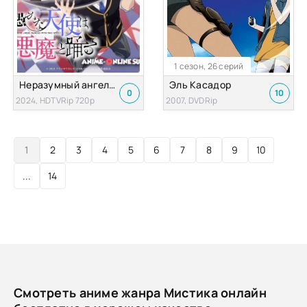
1 сезон, 26 серий
Неразумный ангел в пляске с демонами
Эль Касадор
0
10
2024, HDTVRip 720p
2007, DVDRip
1
2
3
4
5
6
7
8
9
10
...
14
Смотреть аниме жанра Мистика онлайн