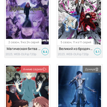
2 сезон, 9 из 24 серий
5 сезон, 11 из 11 серий
Магическая битва 2 Сезон
Великий из бродячих псов 5 Сезон
6.4
5.1
2023, WEB-DLRip 720p
2023, WEB-DLRip 720p
Аниме сериал
Дунхуа