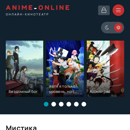
ANIME
-
ONLINE
ОНЛАЙН-КИНОТЕАТР
Хотя я только 1
Бездомный бог
уровень, но с
Адский рай
этим
уникальным
навыком я стану
сильнейшим
Мистика