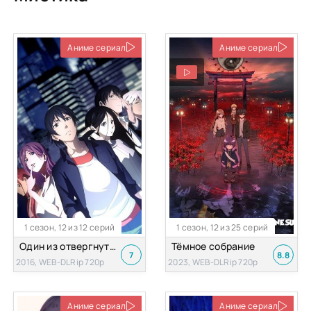
Аниме сериал
Аниме сериал
1 сезон, 12 из 12 серий
1 сезон, 12 из 25 серий
Один из отвергнутых: Изгой [ТВ-1]
Тёмное собрание
7
8.8
2016, WEB-DLRip 720p
2023, WEB-DLRip 720p
Аниме сериал
Аниме сериал