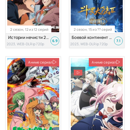
2 сезон, 12 из 12 серий
2 сезон, 15 из ?? серий
Истории нечисти 2 Сезон
Боевой континент 2. Непревзойдённый Клан Тан
6.9
7.1
2023, WEB-DLRip 720p
2023, WEB-DLRip 720p
Аниме сериал
Аниме сериал