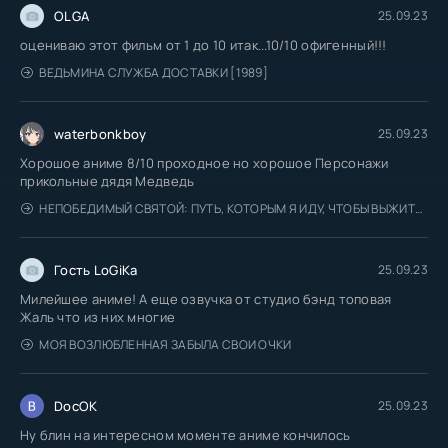
OLGA
25.09.23
оцениваю этот фильм от 1 до 10 итак...10/10 офигенный!!!
ВЕДЬМИНА СЛУЖБА ДОСТАВКИ [1989]
waterbonkboy
25.09.23
Хорошое аниме 8/10 проходное но хорошое Персонажи
прикольные дядя Медведь
НЕПОБЕДИМЫЙ СВЯТОЙ: ПУТЬ, КОТОРЫМ Я ИДУ, ЧТОБЫ ВЫЖИТЬ В ДРУГОМ МИРЕ
Гость LoGiKa
25.09.23
Милейшее аниме! А еще озвучка от студио бэнд топовая
Жаль что из них многие
МОЯ ВОЗЛЮБЛЕННАЯ ЗАБЫЛА СВОИ ОЧКИ
DocOK
25.09.23
Ну блин на интересном моменте аниме кончилось