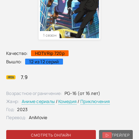
1 сезон
Качество:
HDTVRip 720p
Вышло:
12 из 12 серий
7.9
Возрастное ограничение:
PG-16 (от 16 лет)
Жанр:
Аниме сериалы
/
Комедия
/
Приключения
Год:
2023
Перевод:
AniMovie
СМОТРЕТЬ ОНЛАЙН
ТРЕЙЛЕР