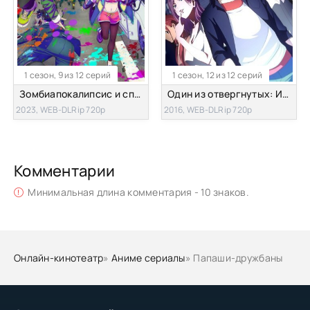
1 сезон, 9 из 12 серий
1 сезон, 12 из 12 серий
Зомбиапокалипсис и список из 100 дел, что я выполню перед смертью
Один из отвергнутых: Изгой [ТВ-1]
2023, WEB-DLRip 720p
2016, WEB-DLRip 720p
Комментарии
Минимальная длина комментария - 10 знаков.
Онлайн-кинотеатр
»
Аниме сериалы
» Папаши-дружбаны