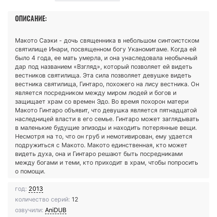
ОПИСАНИЕ:
Макото Саэки - дочь священника в небольшом синтоистском
святилище Инари, посвященном богу Уканомитаме. Когда ей
было 4 года, ее мать умерла, и она унаследовала необычный
дар под названием «Взгляд», который позволяет ей видеть
вестников святилища. Эта сила позволяет девушке видеть
вестника святилища, Гинтаро, похожего на лису вестника. Он
является посредником между миром людей и богов и
защищает храм со времен Эдо. Во время похорон матери
Макото Гинтаро объявит, что девушка является пятнадцатой
наследницей власти в его семье. Гинтаро может заглядывать
в маленькие будущие эпизоды и находить потерянные вещи.
Несмотря на то, что он груб и немотивирован, ему удается
подружиться с Макото. Макото единственная, кто может
видеть духа, она и Гинтаро решают быть посредниками
между богами и теми, кто приходит в храм, чтобы попросить
о помощи.
год:
2013
количество серий:
12
озвучили:
AniDUB