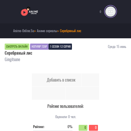
0
Anime-Online.Su
»
Аниме сериалы
» Серебряный лис
Среда 15 июнь
СМОТРЕТЬ ОНЛАЙН
HDTVRIP 720P
1 СЕЗОН 12 СЕРИЯ
Серебряный лис
Gingitsune
Добавить в список
Рейтинг пользователей:
Оценили:
0
чел.
Рейтинг:
0%
0
0