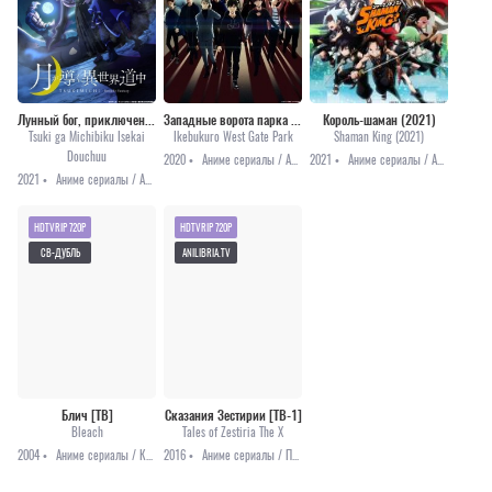
Лунный бог, приключение и другой мир
Западные ворота парка Икэбукуро
Король-шаман (2021)
Tsuki ga Michibiku Isekai
Ikebukuro West Gate Park
Shaman King (2021)
Douchuu
2020 •
Аниме сериалы / Аниме 2020 / Детектив
2021 •
Аниме сериалы / Аниме 2021 / Комедия / Приключения / Фантастика
2021 •
Аниме сериалы / Аниме 2021 / Комедия / Приключения / Фэнтези
HDTVRIP 720P
HDTVRIP 720P
СВ-ДУБЛЬ
ANILIBRIA.TV
Блич [ТВ]
Сказания Зестирии [ТВ-1]
Bleach
Tales of Zestiria The X
2004 •
Аниме сериалы / Комедия / Приключения / Сёнэн / Фэнтези
2016 •
Аниме сериалы / Приключения / Фэнтези