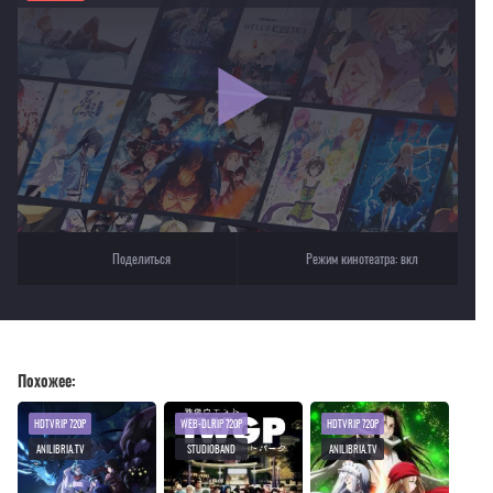
Если видео не работает, обновите страницу или выберите другой плеер!
Для просмотра некоторых аниме необходимо установить VPN
Текущее воспроизведение：Серебряный лис
Поделиться
Режим кинотеатра:
вкл
Похожее:
HDTVRIP 720P
WEB-DLRIP 720P
HDTVRIP 720P
ANILIBRIA.TV
STUDIOBAND
ANILIBRIA.TV