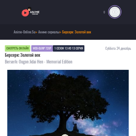
0
Anime-Online.Su
»
Аниме сериалы
» Берсерк: Золотой век
Суббота 24 декабрь
СМОТРЕТЬ ОНЛАЙН
WEB-DLRIP 720P
1 СЕЗОН 13 ИЗ 13 СЕРИЯ
Берсерк: Золотой век
Berserk: Ougon Jidai Hen - Memorial Edition