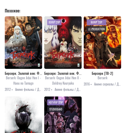
Похожее:
BDRIP 720P
BDRIP 720P
LE-PRODUCTION
Берсерк. Золотой век: Фильм I. Бехерит Властителя [2012]
Берсерк: Золотой век. Фильм II. Битва за Долдрей [2012]
Берсерк [ТВ-2]
Berserk: Ougon Jidai Hen I -
Berserk: Ougon Jidai Hen II -
Berserk
Haou no Tamago
Doldrey Kouryaku
2016 •
Аниме сериалы / Драма / Приключения / Фэнтези
2012 •
Аниме фильмы / Драма / Приключения / Фэнтези
2012 •
Аниме фильмы / Драма / Приключения / Фэнтези
HDTVRIP 720P
STUDIOBAND