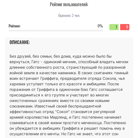
Рейтинг пользователей:
Оценили:
3
чел.
Рейтинг:
0%
3
0
ОПИСАНИЕ:
Без друзей, без семьи, без дома, куда можно было бы
вернуться, Гатс - одинокий мечник, способный владеть мечом
длиннее собственного роста, странствующий по разоренной
войной земле в качестве наемника. В своих скитаниях темный
воин встречает Гриффита, предводителя отряда Сокола, чья
харизма уступает только его красоте и амбициям. После
поражения от Гриффита в одиночном бою Гатс соглашается
присоединиться к его группе и участвует во многих
ожесточенных сражениях вместе со своими новыми
союзниками. Известный своей беспрецедентной
эффективностью отряд "Сокол" становится регулярной
армией королевства Мидленд, и Гатс постепенно начинает
сомневаться в своей жизни простого меченосца. Постепенно
он убеждается в амбициях Гриффита и решает помочь ему в
осуществлении его мечты. Но Гатс не знает, что этот сон