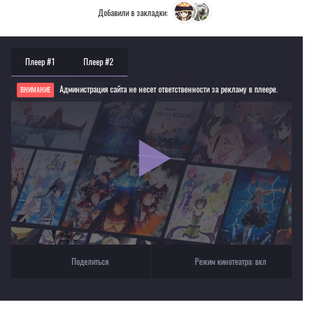
Добавили в закладки:
Плеер #1
Плеер #2
Администрация сайта не несет ответственности за рекламу в плеере.
ВНИМАНИЕ
Если видео не работает, обновите страницу или выберите другой плеер!
Для просмотра некоторых аниме необходимо установить VPN
Текущее воспроизведение：Берсерк: Золотой век
Поделиться
Режим кинотеатра:
вкл