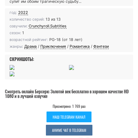
сулит им обоим трагическую судьбу...
год:
2022
количество серий:
13 из 13
озвучили:
Crunchyroll.Subtitles
сезон:
1
возрастной рейтинг:
PG-18 (от 18 лет)
жанры:
Драма
/
Приключения
/
Романтика
/
Фэнтези
СКРИНШОТЫ:
Смотреть онлайн Берсерк: Золотой век бесплатно в хорошем качестве HD
1080 и в лучшей озвучке
Просмотрено: 1 769 раз
НАШ TELEGRAM КАНАЛ
АНИМЕ ЧАТ В TELEGRAM