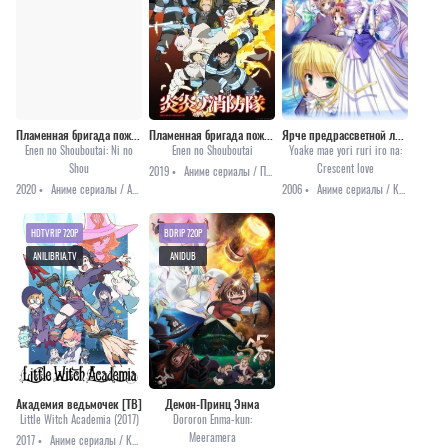
Пламенная бригада пожарных: Вторая глава
Пламенная бригада пожарных
Ярче предрассветной лазури
Enen no Shouboutai: Ni no
Enen no Shouboutai
Yoake mae yori ruri iro na:
Shou
Crescent love
2019 •
Аниме сериалы / Приключения / Сёнэн / Фэнтези
2020 •
Аниме сериалы / Аниме 2020 / Приключения / Сёнэн / Фантастика
2006 •
Аниме сериалы / Комедия / Мистика / Романтика
HDTVRIP 720P
BDRIP 720P
ANILIBRIA.TV
ANIDUB
Академия ведьмочек [ТВ]
Демон-Принц Энма
Little Witch Academia (2017)
Dororon Enma-kun:
Meeramera
2017 •
Аниме сериалы / Комедия / Приключения / Фэнтези