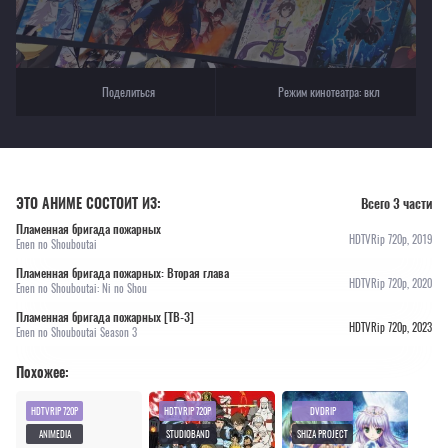
Поделиться
Режим кинотеатра:
вкл
ЭТО АНИМЕ СОСТОИТ ИЗ:
Всего 3 части
Пламенная бригада пожарных
HDTVRip 720p, 2019
Enen no Shouboutai
Пламенная бригада пожарных: Вторая глава
HDTVRip 720p, 2020
Enen no Shouboutai: Ni no Shou
Пламенная бригада пожарных [ТВ-3]
HDTVRip 720p, 2023
Enen no Shouboutai Season 3
Похожее:
HDTVRIP 720P
HDTVRIP 720P
DVDRIP
ANIMEDIA
STUDIOBAND
SHIZA PROJECT