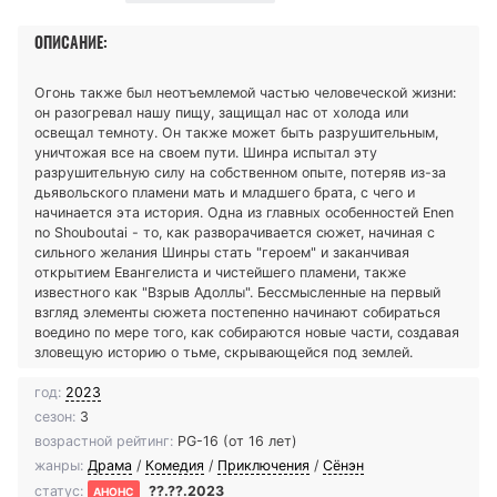
ОПИСАНИЕ:
Огонь также был неотъемлемой частью человеческой жизни:
он разогревал нашу пищу, защищал нас от холода или
освещал темноту. Он также может быть разрушительным,
уничтожая все на своем пути. Шинра испытал эту
разрушительную силу на собственном опыте, потеряв из-за
дьявольского пламени мать и младшего брата, с чего и
начинается эта история. Одна из главных особенностей Enen
no Shouboutai - то, как разворачивается сюжет, начиная с
сильного желания Шинры стать "героем" и заканчивая
открытием Евангелиста и чистейшего пламени, также
известного как "Взрыв Адоллы". Бессмысленные на первый
взгляд элементы сюжета постепенно начинают собираться
воедино по мере того, как собираются новые части, создавая
зловещую историю о тьме, скрывающейся под землей.
год:
2023
сезон:
3
возрастной рейтинг:
PG-16 (от 16 лет)
жанры:
Драма
/
Комедия
/
Приключения
/
Сёнэн
статус:
??.??.2023
АНОНС