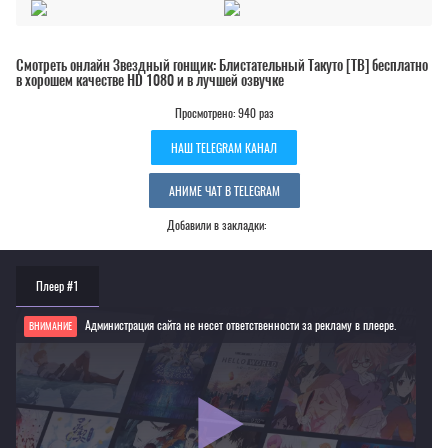
Смотреть онлайн Звездный гонщик: Блистательный Такуто [ТВ] бесплатно
в хорошем качестве HD 1080 и в лучшей озвучке
Просмотрено: 940 раз
НАШ TELEGRAM КАНАЛ
АНИМЕ ЧАТ В TELEGRAM
Добавили в закладки:
Плеер #1
Администрация сайта не несет ответственности за рекламу в плеере.
ВНИМАНИЕ
Если видео не работает, обновите страницу или выберите другой плеер!
Для просмотра некоторых аниме необходимо установить VPN
Текущее воспроизведение：Звездный гонщик: Блистательный Такуто [ТВ]