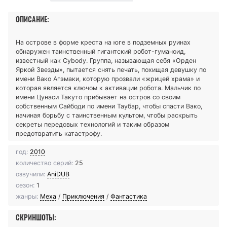
ОПИСАНИЕ:
На острове в форме креста на юге в подземных руинах
обнаружен таинственный гигантский робот-гуманоид,
известный как Cybody. Группа, называющая себя «Орден
Яркой Звезды», пытается снять печать, похищая девушку по
имени Вако Агэмаки, которую прозвали «жрицей храма» и
которая является ключом к активации робота. Мальчик по
имени Цунаси Такуто прибывает на остров со своим
собственным Сайбоди по имени Таубар, чтобы спасти Вако,
начиная борьбу с таинственным культом, чтобы раскрыть
секреты передовых технологий и таким образом
предотвратить катастрофу.
год:
2010
количество серий:
25
озвучили:
AniDUB
сезон:
1
жанры:
Меха
/
Приключения
/
Фантастика
СКРИНШОТЫ: