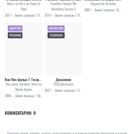
Kujira no Kora wa Sajou ni
Granblue Fantasy The
Nagasarete Airantou
Utau
Animation Season 2
2007 •
Аниме сериалы / Комедия / Повседневность / Романтика / Сёнэн
2017 •
Аниме сериалы / Приключения / Сёдзё / Фэнтези
2019 •
Аниме сериалы / Приключения / Фэнтези
BDRIP 720P
HDTVRIP 720P
PERSONA99
STUDIOBAND
Ван-Пис фильм 7: Гигантский механический солдат замка Каракури
Диназенон
One piece: Karakuri shiro no
SSSS.Dynazenon
Mecha Kyohei
2021 •
Аниме сериалы / Аниме 2021 / Меха / Приключения
2006 •
Аниме фильмы / Приключения / Сёнэн / Фэнтези
КОММЕНТАРИИ:
0
Смотрите аниме, дорамы, дунхуа, мультсериалы в отличном качестве бесплатно в нашем