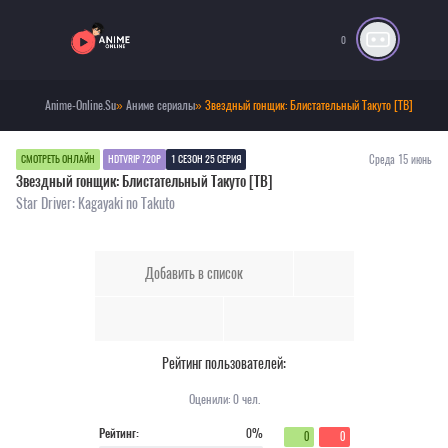
0
Anime-Online.Su
»
Аниме сериалы
» Звездный гонщик: Блистательный Такуто [ТВ]
Среда 15 июнь
СМОТРЕТЬ ОНЛАЙН
HDTVRIP 720P
1 СЕЗОН 25 СЕРИЯ
Звездный гонщик: Блистательный Такуто [ТВ]
Star Driver: Kagayaki no Takuto
Добавить в список
Рейтинг пользователей:
Оценили:
0
чел.
Рейтинг:
0%
0
0