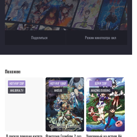
Поделиться
Режим кинотеатра:
вкл
Похожее:
HDTVRIP 720P
HDTVRIP 1080P
BDRIP 720P
ANILIBRIA.TV
ANIDUB
AMAZING DUBBING
В песках поющие китята
Фантазия Гранблю 2 сезон [все серии]
Унесенный на остров Айран