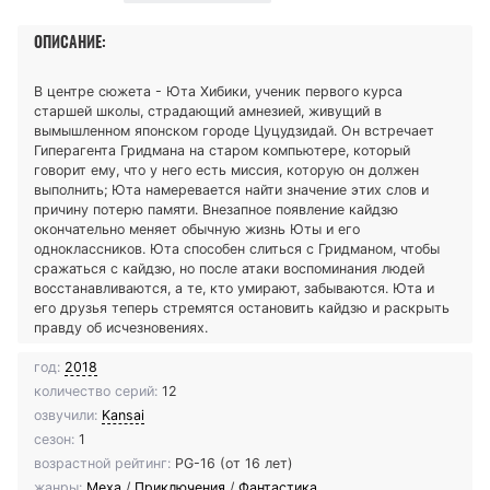
ОПИСАНИЕ:
В центре сюжета - Юта Хибики, ученик первого курса
старшей школы, страдающий амнезией, живущий в
вымышленном японском городе Цуцудзидай. Он встречает
Гиперагента Гридмана на старом компьютере, который
говорит ему, что у него есть миссия, которую он должен
выполнить; Юта намеревается найти значение этих слов и
причину потерю памяти. Внезапное появление кайдзю
окончательно меняет обычную жизнь Юты и его
одноклассников. Юта способен слиться с Гридманом, чтобы
сражаться с кайдзю, но после атаки воспоминания людей
восстанавливаются, а те, кто умирают, забываются. Юта и
его друзья теперь стремятся остановить кайдзю и раскрыть
правду об исчезновениях.
год:
2018
количество серий:
12
озвучили:
Kansai
сезон:
1
возрастной рейтинг:
PG-16 (от 16 лет)
жанры:
Меха
/
Приключения
/
Фантастика