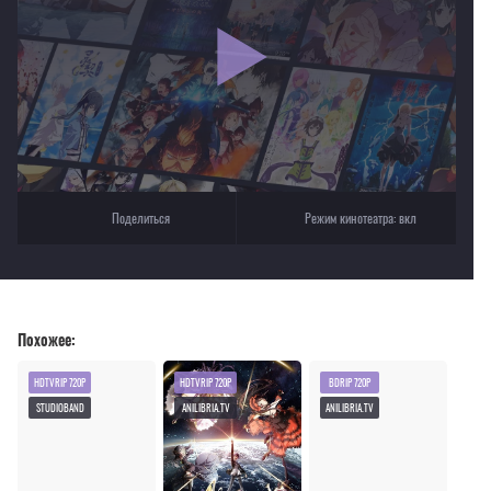
Для просмотра некоторых аниме необходимо установить VPN
Текущее воспроизведение：Гридмен
Поделиться
Режим кинотеатра:
вкл
Похожее:
HDTVRIP 720P
HDTVRIP 720P
BDRIP 720P
STUDIOBAND
ANILIBRIA.TV
ANILIBRIA.TV