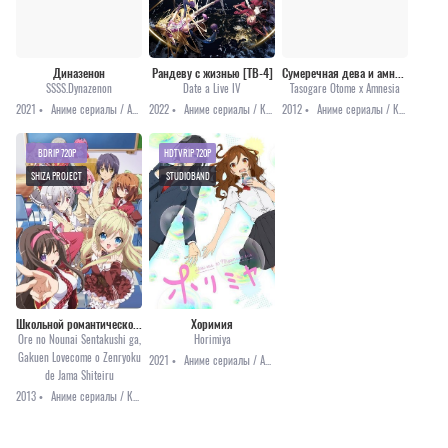
Диназенон
Рандеву с жизнью [ТВ-4]
Сумеречная дева и амнезия
SSSS.Dynazenon
Date a Live IV
Tasogare Otome x Amnesia
2021 •
Аниме сериалы / Аниме 2021 / Меха / Приключения
2022 •
Аниме сериалы / Комедия / Мистика / Приключения / Романтика / Аниме 2022
2012 •
Аниме сериалы / Комедия / Мистика / Романтика
BDRIP 720P
HDTVRIP 720P
SHIZA PROJECT
STUDIOBAND
Школьной романтической комедии мешают мои мысленные выборы
Хоримия
Ore no Nounai Sentakushi ga,
Horimiya
Gakuen Lovecome o Zenryoku
2021 •
Аниме сериалы / Аниме 2021 / Комедия / Романтика
de Jama Shiteiru
2013 •
Аниме сериалы / Комедия / Романтика / Сёнэн / Этти