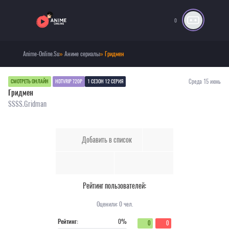
0
Anime-Online.Su
»
Аниме сериалы
» Гридмен
Среда 15 июнь
СМОТРЕТЬ ОНЛАЙН
HDTVRIP 720P
1 СЕЗОН 12 СЕРИЯ
Гридмен
SSSS.Gridman
Добавить в список
Рейтинг пользователей:
Оценили:
0
чел.
Рейтинг:
0%
0
0