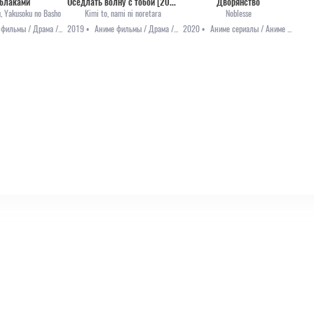
облаками
Оседлать волну с тобой [2019]
Дворянство
, Yakusoku no Basho
Kimi to, nami ni noretara
Noblesse
Аниме фильмы / Драма / Романтика / Фантастика
2019 •
Аниме фильмы / Драма / Романтика
2020 •
Аниме сериалы / Аниме 2020 / Приключения / Фэнтези