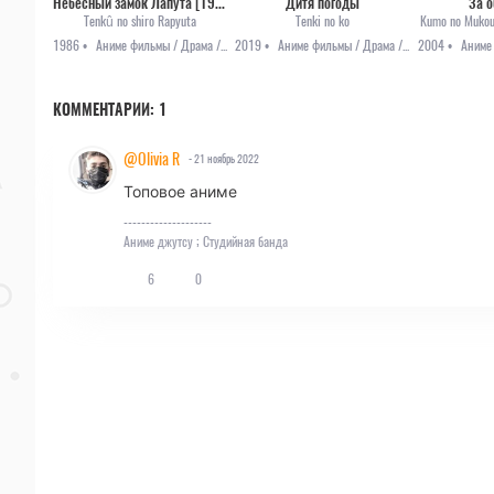
Небесный замок Лапута [1986]
Дитя погоды
За 
Tenkû no shiro Rapyuta
Tenki no ko
Kumo no Mukou
1986 •
Аниме фильмы / Драма / Приключения / Романтика / Фэнтези
2019 •
Аниме фильмы / Драма / Романтика
2004 •
КОММЕНТАРИИ:
1
@Olivia R
- 21 ноябрь 2022
Топовое аниме
--------------------
Аниме джутсу
;
Студийная банда
6
0