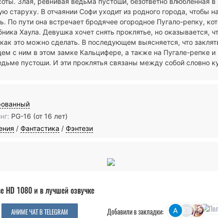
оты. Злая, ревнивая ведьма пустоши, безответно влюбленная в
ю старуху. В отчаянии Софи уходит из родного города, чтобы на
. По пути она встречает бродячее огородное Пугало-репку, кот
ника Хаула. Девушка хочет снять проклятье, но оказывается, ч
 как это можно сделать. В последующем выясняется, что заклят
ем с ним в этом замке Кальцифере, а также на Пугале-репке и 
едьме пустоши. И эти проклятья связаны между собой словно к
рованный
нг:
PG-16 (от 16 лет)
ения
/
Фантастика
/
Фэнтези
е HD 1080 и в лучшей озвучке
Добавили в закладки:
АНИМЕ ЧАТ В TELEGRAM