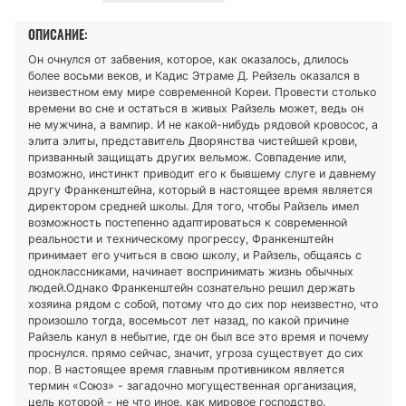
ОПИСАНИЕ:
Он очнулся от забвения, которое, как оказалось, длилось
более восьми веков, и Кадис Этраме Д. Рейзель оказался в
неизвестном ему мире современной Кореи. Провести столько
времени во сне и остаться в живых Райзель может, ведь он
не мужчина, а вампир. И не какой-нибудь рядовой кровосос, а
элита элиты, представитель Дворянства чистейшей крови,
призванный защищать других вельмож. Совпадение или,
возможно, инстинкт приводит его к бывшему слуге и давнему
другу Франкенштейна, который в настоящее время является
директором средней школы. Для того, чтобы Райзель имел
возможность постепенно адаптироваться к современной
реальности и техническому прогрессу, Франкенштейн
принимает его учиться в свою школу, и Райзель, общаясь с
одноклассниками, начинает воспринимать жизнь обычных
людей.Однако Франкенштейн сознательно решил держать
хозяина рядом с собой, потому что до сих пор неизвестно, что
произошло тогда, восемьсот лет назад, по какой причине
Райзель канул в небытие, где он был все это время и почему
проснулся. прямо сейчас, значит, угроза существует до сих
пор. В настоящее время главным противником является
термин «Союз» - загадочно могущественная организация,
цель которой - не что иное, как мировое господство.