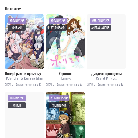
Похожее:
HDTVRIP 720P
HDTVRIP 720P
WEB-DLRIP 720P
ONIBAKU
STUDIOBAND
ANISTAR, ANIDUB
Питер Грилл и время мудреца
Хоримия
Диадема принцессы
Peter Grill to Kenja no Jikan
Horimiya
Circlet Princess
2020 •
Аниме сериалы / Комедия / Этти
2021 •
Аниме сериалы / Аниме 2021 / Комедия / Романтика
2019 •
Аниме сериалы / Боевые искусства / Повседневность
HDTVRIP 720P
WEB-DLRIP 720P
ANIDUB
STUDIOBAND