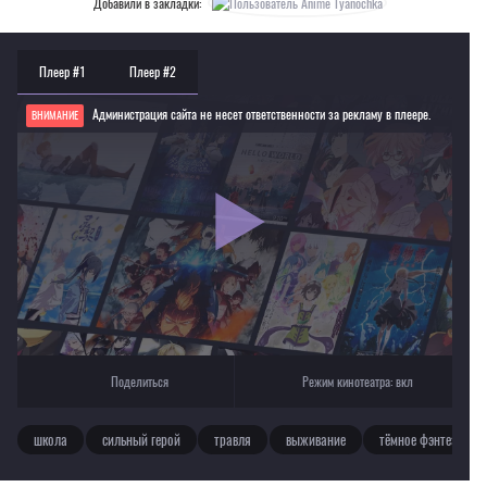
Добавили в закладки:
Плеер #1
Плеер #2
Администрация сайта не несет ответственности за рекламу в плеере.
ВНИМАНИЕ
Если видео не работает, обновите страницу или выберите другой плеер!
Для просмотра некоторых аниме необходимо установить VPN
Текущее воспроизведение：Дворянство
Поделиться
Режим кинотеатра:
вкл
школа
сильный герой
травля
выживание
тёмное фэнтези