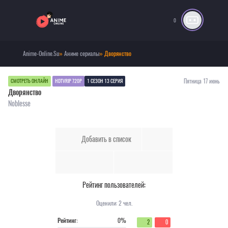
0
Anime-Online.Su
»
Аниме сериалы
» Дворянство
Пятница 17 июнь
СМОТРЕТЬ ОНЛАЙН
HDTVRIP 720P
1 СЕЗОН 13 СЕРИЯ
Дворянство
Noblesse
Добавить в список
Рейтинг пользователей:
Оценили:
2
чел.
Рейтинг:
0%
2
0