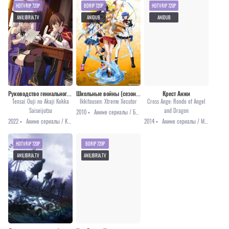
HDTVRIP 720P
BDRIP 720P
HDTVRIP 720P
ANILIBRIA.TV
ANIDUB
ANIDUB
Руководство гениального принца по выведению страны из долгов
Школьные войны (сезон четвертый)
Крест Анжи
Tensai Ouji no Akaji Kokka
Ikkitousen: Xtreme Xecutor
Cross Ange: Rondo of Angel
Saiseijutsu
and Dragon
2010 •
Аниме сериалы / Боевые искусства / Приключения / Этти
2022 •
Аниме сериалы / Комедия / Фэнтези / Аниме 2022
2014 •
Аниме сериалы / Меха / Приключения / Фантастика
HDTVRIP 720P
BDRIP 720P
ANILIBRIA.TV
ANILIBRIA.TV