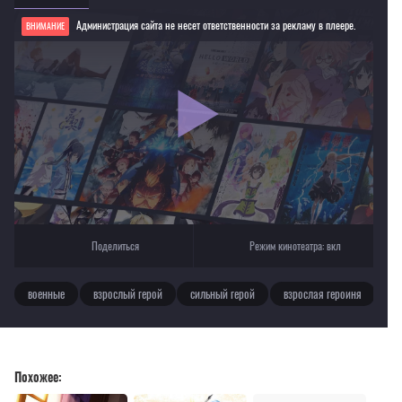
Администрация сайта не несет ответственности за рекламу в плеере.
ВНИМАНИЕ
Если видео не работает, обновите страницу или выберите другой плеер!
Для просмотра некоторых аниме необходимо установить VPN
Текущее воспроизведение：Тыквенные ножницы
Поделиться
Режим кинотеатра:
вкл
военные
взрослый герой
сильный герой
взрослая героиня
Похожее: