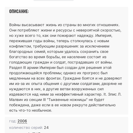
ОПИСАНИЕ:
Войны высасывают жизнь из страны во многих отношениях.
Они потребляют жизни и ресурсы с невероятной скоростью,
но хуже всего то, как они пожирают надежду. Империя,
пережившая годы войны, теперь столкнулась с новым
конфликтом, требующим разрешения: за исключением
благородных семей, которым удалось сохранить свое
богатство во время борьбы, ее население состоит из
голодающих граждан и солдат, пострадавших от войны.
Раздел III армии Империи был создан для решения этой
продолжающейся проблемы; однако их прогресс был
медленным на всех фронтах. Граждане боятся и не доверяют
им из-за их опыта общения с другими солдатами, дворяне не
нуждаются в них, а другие ветви вооруженных сил
издеваются над ними за неэффективный характер. lt. Элис Л.
Малвин из секции III "Тыквенные ножницы" не будет
побеждена, даже если в ее новом рекруте действительно
есть что-то необычное.
год:
2006
количество серий:
24