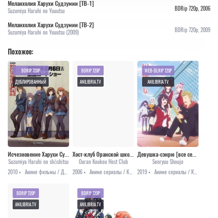
Меланхолия Харухи Судзумии [ТВ-1]
BDRip 720p, 2006
Suzumiya Haruhi no Yuuutsu
Меланхолия Харухи Судзумии [ТВ-2]
BDRip 720p, 2009
Suzumiya Haruhi no Yuuutsu (2009)
Похожее:
BDRIP 720P
BDRIP 720P
WEB-DLRIP 720P
ДУБЛИРОВАННЫЙ
ANILIBRIA.TV
ANILIBRIA.TV
Исчезновение Харухи Судзумии / Suzumiya Haruhi no Shoushitsu [2010]
Хост-клуб Оранской школы
Девушка-сэнрю [все серии]
Suzumiya Haruhi no shôshitsu
Ouran Koukou Host Club
Senryuu Shoujo
2010 •
Аниме фильмы / Драма / Комедия / Приключения / Фантастика
2006 •
Аниме сериалы / Комедия / Повседневность / Романтика / Сёдзё
2019 •
Аниме сериалы / Комедия / Повседневность / Романтика
BDRIP 720P
BDRIP 720P
ANILIBRIA.TV
ANILIBRIA.TV