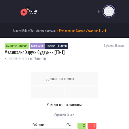
0
Anime-Online.Su
»
Аниме сериалы
» Меланхолия Харухи Судзумии [ТВ-1]
Суббота 18 июнь
СМОТРЕТЬ ОНЛАЙН
BDRIP 720P
1 СЕЗОН 14 СЕРИЯ
Меланхолия Харухи Судзумии [ТВ-1]
Suzumiya Haruhi no Yuuutsu
Добавить в список
Рейтинг пользователей:
Оценили:
3
чел.
Рейтинг:
0%
3
0