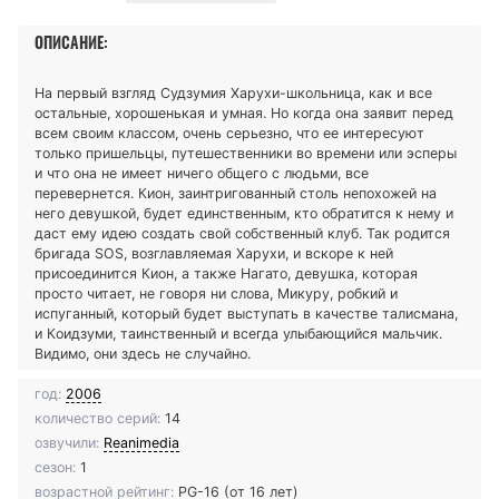
ОПИСАНИЕ:
На первый взгляд Судзумия Харухи-школьница, как и все
остальные, хорошенькая и умная. Но когда она заявит перед
всем своим классом, очень серьезно, что ее интересуют
только пришельцы, путешественники во времени или эсперы
и что она не имеет ничего общего с людьми, все
перевернется. Кион, заинтригованный столь непохожей на
него девушкой, будет единственным, кто обратится к нему и
даст ему идею создать свой собственный клуб. Так родится
бригада SOS, возглавляемая Харухи, и вскоре к ней
присоединится Кион, а также Нагато, девушка, которая
просто читает, не говоря ни слова, Микуру, робкий и
испуганный, который будет выступать в качестве талисмана,
и Коидзуми, таинственный и всегда улыбающийся мальчик.
Видимо, они здесь не случайно.
год:
2006
количество серий:
14
озвучили:
Reanimedia
сезон:
1
возрастной рейтинг:
PG-16 (от 16 лет)