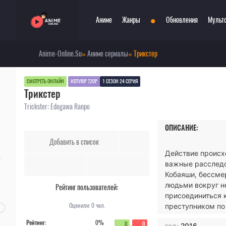
•
Аниме
Жанры
Обновления
Мульт
Anime-Online.Su
»
Аниме сериалы
» Трикстер
Сериалы
Боевые искусства
Смотр
При
Фильмы
Война
Топ 3
Пар
СМОТРЕТЬ ОНЛАЙН
HDTVRIP 720P
1 СЕЗОН 24 СЕРИЯ
Трикстер
Аниме 2022
Драма
Сёд
Аниме 2021
Детектив
Три
Trickster: Edogawa Ranpo
Аниме 2020
Комедия
Ужа
ОПИСАНИЕ:
Топ 100 аниме
Меха
Фан
Добавить в список
Анонсы аниме
Мистика
Фэн
Действие происх
Онгоинги
Музыкальный
Шко
важные расследо
Новости
Повседневность
Игр
Кобаяши, бессме
людьми вокруг не
Рейтинг пользователей:
присоединиться к
Оценили:
0
чел.
преступником по
Рейтинг:
0%
0
0
год:
2016