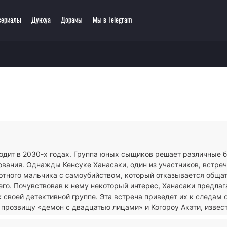
сериалы
Дунхуа
Дорамы
Мы в Telegram
еть онлайн
ключения
Этти
0 мультсериалов
одия
3D
зё-ай
Романтика
ллер
Сёнэн
сы
Сёдзё
тастика
Спорт
тези
Демоны
одит в 2030-х годах. Группа юных сыщиков решает различные б
ла
Экшен
вания. Однажды Кенсуке Ханасаки, один из участников, встре
ы
Сверхъестественное
ртного мальчика с самоубийством, который отказывается обща
го. Почувствовав к нему некоторый интерес, Ханасаки предлаг
 своей детективной группе. Эта встреча приведет их к следам
 прозвищу «демон с двадцатью лицами» и Когороу Акэти, извес