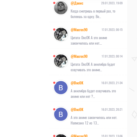
@Данис
29.01.2023, 19:09
Когда смотришь в первый раз, то
болеешь за одну. Во...
@Macros90
17.01.2023, 00:15
Цитата: DocOK А это аниме
закончилось или нет....
@Macros90
17.01.2023, 00:14
Цитата: DocOK А анилибра будет
озвучивать это аниме...
@DocOK
16.01.2023, 21:34
А анилибра будет озвучивать это
аниме или нет ?...
@DocOK
16.01.2023, 20:21
А это аниме закончилось или нет.
Написано 12 из 13...
@Macros90
15.01.2023, 13:06