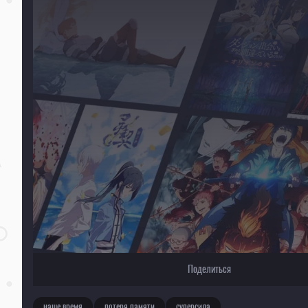
Для просмотра некоторых аниме необходимо установить VPN
Текущее воспроизведение：Трикстер
Поделиться
наше время
потеря памяти
суперсила