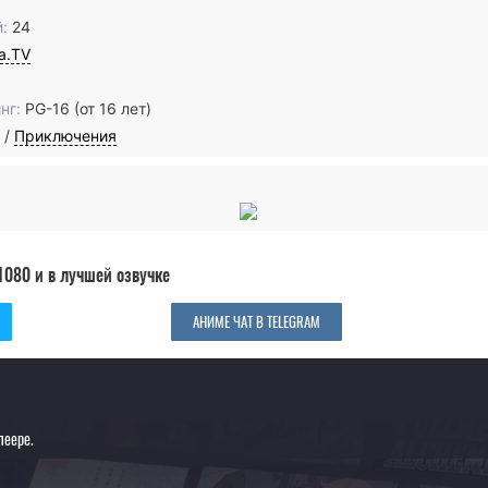
:
24
ia.TV
нг:
PG-16 (от 16 лет)
/
Приключения
1080 и в лучшей озвучке
АНИМЕ ЧАТ В TELEGRAM
леере.