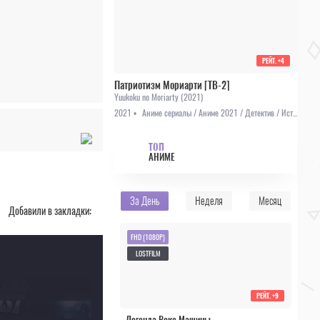
РЕЙТ.
+4
Патриотизм Мориарти [ТВ-2]
Yuukoku no Moriarty (2021)
2021 •
Аниме сериалы / Аниме 2021 / Детектив / История / Мистика / Приключения
ТОП
АНИМЕ
За День
Неделя
Месяц
Добавили в закладки:
FHD (1080P)
LOSTFILM
РЕЙТ.
+9
Легенда Вокс Машины