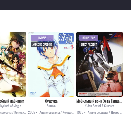
DVDRIP
BDRIP 720P
AMAZING DUBBING
SHIZA PROJECT
ебный лабиринт
Судзука
Мобильный воин Зета Гандам [ТВ]
abyrinth of Magic
Suzuka
Kidou Senshi Z Gundam
Аниме сериалы / Комедия / Приключения / Сёнэн / Фэнтези
2005 •
Аниме сериалы / Комедия / Повседневность / Романтика / Сёнэн
1985 •
Аниме сериалы / Драма / Меха / Приключения / Фантастика