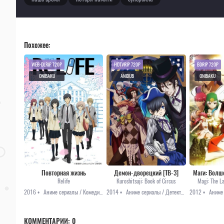
Похожее:
WEB-DLRIP 720P
HDTVRIP 720P
BDRIP 720P
ONIBAKU
ANIDUB
ONIBAKU
Повторная жизнь
Демон-дворецкий [ТВ-3]
Маги: Волш
Relife
Kuroshitsuji: Book of Circus
Magi: The L
2016 •
Аниме сериалы / Комедия / Повседневность / Романтика
2014 •
Аниме сериалы / Детектив / Мистика
2012 •
КОММЕНТАРИИ:
0