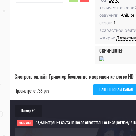
количество серий
озвучили:
AniLibr
сезон:
1
возрастной рейти
жанры:
Детектив
СКРИНШОТЫ:
Смотреть онлайн Трикстер бесплатно в хорошем качестве HD 
НАШ TELEGRAM КАНАЛ
Просмотрено: 768 раз
Плеер #1
Администрация сайта не несет ответственности за рекламу в п
ВНИМАНИЕ
Если видео не работает, обновите страницу или выберите другой плеер!