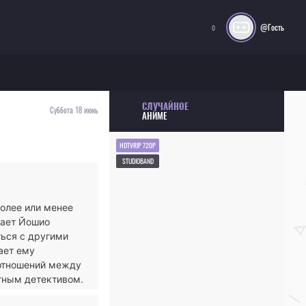
@Гость
0
СЛУЧАЙНОЕ
Суббота 18 июнь
АНИМЕ
HDTVRIP 720P
STUDIOBAND
олее или менее
чает Йошио
ться с другими
ает ему
 отношений между
тным детективом.