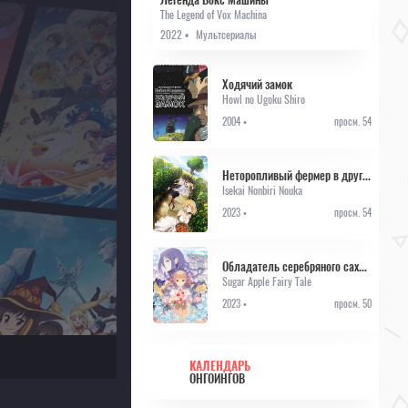
The Legend of Vox Machina
2022 •
Мультсериалы
Ходячий замок
Howl no Ugoku Shiro
2004 •
просм. 54
Неторопливый фермер в другом мире
Isekai Nonbiri Nouka
2023 •
просм. 54
Обладатель серебряного сахара и темный фейри: сказка о сахарном яблоке
Sugar Apple Fairy Tale
2023 •
просм. 50
КАЛЕНДАРЬ
ОНГОИНГОВ