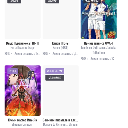
ANIDUB
ANCORD
ARASI PROJECT
Внук Нурарихёна [ТВ-1]
Канон [ТВ-2]
Принц тенниса OVA-1
Nurarihyon no Mago
Kanon (2006)
Tennis no Ouji-sama: Zenkoku
Taikai hen
2010 •
Аниме сериалы / Мистика / Приключения / Сёнэн
2006 •
Аниме сериалы / Драма / Комедия / Мистика / Романтика
2006 •
Аниме сериалы / Спорт
DVDRIP
WEB-DLRIP 720P
STUDIOBAND
Юный мастер Инь-Ян
Великий писатель и алхимик: Судебный механизм
Shounen Onmyouji
Bungou to Alchemist: Shinpan