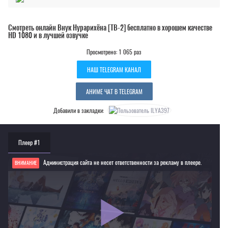
Смотреть онлайн Внук Нурарихёна [ТВ-2] бесплатно в хорошем качестве
HD 1080 и в лучшей озвучке
Просмотрено: 1 065 раз
НАШ TELEGRAM КАНАЛ
АНИМЕ ЧАТ В TELEGRAM
Добавили в закладки:
Плеер #1
Администрация сайта не несет ответственности за рекламу в плеере.
ВНИМАНИЕ
Если видео не работает, обновите страницу или выберите другой плеер!
Для просмотра некоторых аниме необходимо установить VPN
Текущее воспроизведение：Внук Нурарихёна [ТВ-2]