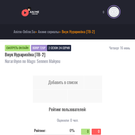
0
Anime-Online.Su
»
Аниме сериалы
» Внук Нурарихёна [ТВ-2]
Четверг 16 июнь
СМОТРЕТЬ ОНЛАЙН
BDRIP 720P
2 СЕЗОН 24 СЕРИЯ
Внук Нурарихёна [ТВ-2]
Nurarihyon no Mago: Sennen Makyou
Добавить в список
Рейтинг пользователей:
Оценили:
0
чел.
Рейтинг:
0%
0
0