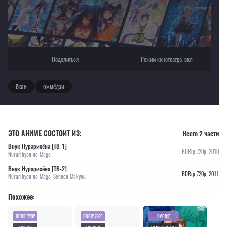
Поделиться
Режим кинотеатра:
вкл
ёкаи
оммёдзи
ЭТО АНИМЕ СОСТОИТ ИЗ:
Всего 2 части
Внук Нурарихёна [ТВ-1]
BDRip 720p, 2010
Nurarihyon no Mago
Внук Нурарихёна [ТВ-2]
BDRip 720p, 2011
Nurarihyon no Mago: Sennen Makyou
Похожее:
BDRIP 720P
BDRIP 720P
DVDRIP