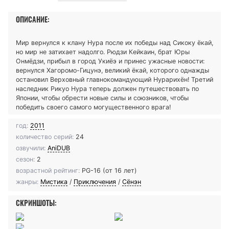
ОПИСАНИЕ:
Мир вернулся к клану Нура после их победы над Сикоку ёкай,
но мир не затихает надолго. Рюдзи Кейкаин, брат Юры
Онмёдзи, прибыл в город Укиёэ и принес ужасные новости:
вернулся Хагоромо-Гицунэ, великий ёкай, которого однажды
остановил Верховный главнокомандующий Нурарихён! Третий
наследник Рикуо Нура теперь должен путешествовать по
Японии, чтобы обрести новые силы и союзников, чтобы
победить своего самого могущественного врага!
год:
2011
количество серий:
24
озвучили:
AniDUB
сезон:
2
возрастной рейтинг:
PG-16 (от 16 лет)
жанры:
Мистика
/
Приключения
/
Сёнэн
СКРИНШОТЫ: