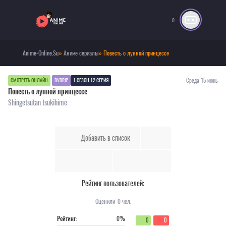
0
Anime-Online.Su
»
Аниме сериалы
» Повесть о лунной принцессе
Среда 15 июнь
СМОТРЕТЬ ОНЛАЙН
DVDRIP
1 СЕЗОН 12 СЕРИЯ
Повесть о лунной принцессе
Shingetsutan tsukihime
Добавить в список
Рейтинг пользователей:
Оценили:
0
чел.
Рейтинг:
0%
0
0