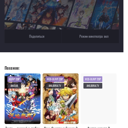
Поделиться
Режим кинотеатра:
вкл
Похожее:
BDRIP 720P
WEB-DLRIP 720P
WEB-DLRIP 720P
ANIDUB
ANILIBRIA.TV
ANILIBRIA.TV