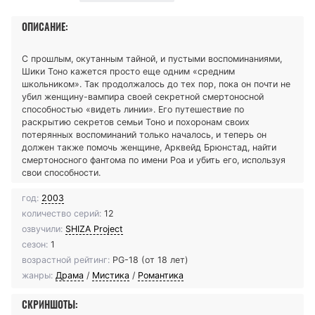
ОПИСАНИЕ:
С прошлым, окутанным тайной, и пустыми воспоминаниями,
Шики Тоно кажется просто еще одним «средним
школьником». Так продолжалось до тех пор, пока он почти не
убил женщину-вампира своей секретной смертоносной
способностью «видеть линии». Его путешествие по
раскрытию секретов семьи Тоно и похоронам своих
потерянных воспоминаний только началось, и теперь он
должен также помочь женщине, Арквейд Брюнстад, найти
смертоносного фантома по имени Роа и убить его, используя
свои способности.
год:
2003
количество серий:
12
озвучили:
SHIZA Project
сезон:
1
возрастной рейтинг:
PG-18 (от 18 лет)
жанры:
Драма
/
Мистика
/
Романтика
СКРИНШОТЫ: