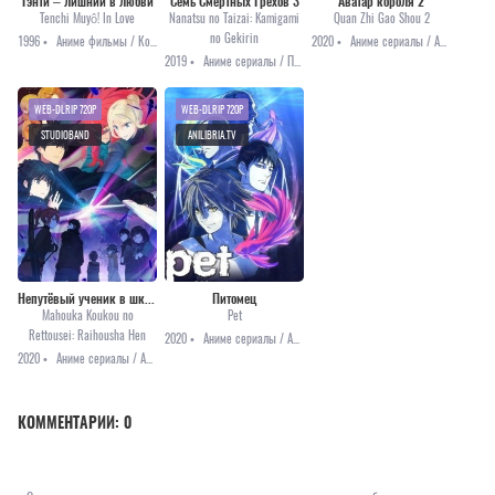
Тэнти – лишний в любви
Семь Смертных Грехов 3
Аватар короля 2
Tenchi Muyô! In Love
Nanatsu no Taizai: Kamigami
Quan Zhi Gao Shou 2
no Gekirin
1996 •
Аниме фильмы / Комедия / Романтика / Сёнэн / Фантастика / Школа
2020 •
Аниме сериалы / Аниме 2020 / Приключения
2019 •
Аниме сериалы / Приключения / Фэнтези
WEB-DLRIP 720P
WEB-DLRIP 720P
STUDIOBAND
ANILIBRIA.TV
Непутёвый ученик в школе магии: Гость
Питомец
Mahouka Koukou no
Pet
Rettousei: Raihousha Hen
2020 •
Аниме сериалы / Аниме 2020 / Драма / Детектив / Мистика
2020 •
Аниме сериалы / Аниме 2020 / Приключения / Фантастика
КОММЕНТАРИИ:
0