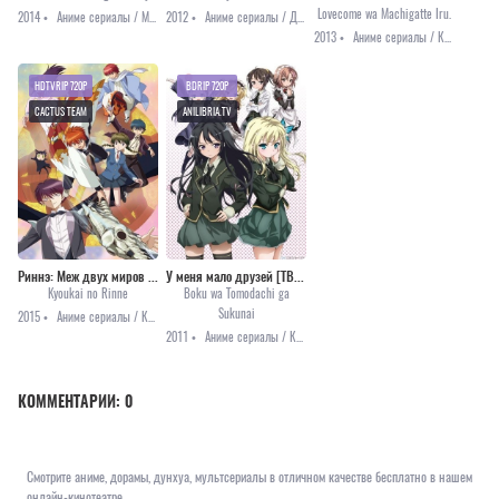
Lovecome wa Machigatte Iru.
2014 •
Аниме сериалы / Меха / Приключения / Фантастика
2012 •
Аниме сериалы / Детектив / Повседневность / Романтика
2013 •
Аниме сериалы / Комедия / Повседневность / Романтика
HDTVRIP 720P
BDRIP 720P
CACTUS TEAM
ANILIBRIA.TV
Риннэ: Меж двух миров [ТВ-1]
У меня мало друзей [ТВ-1]
Kyoukai no Rinne
Boku wa Tomodachi ga
Sukunai
2015 •
Аниме сериалы / Комедия / Приключения / Романтика / Сёнэн / Фэнтези
2011 •
Аниме сериалы / Комедия / Повседневность / Этти
КОММЕНТАРИИ:
0
Смотрите аниме, дорамы, дунхуа, мультсериалы в отличном качестве бесплатно в нашем
онлайн-кинотеатре.