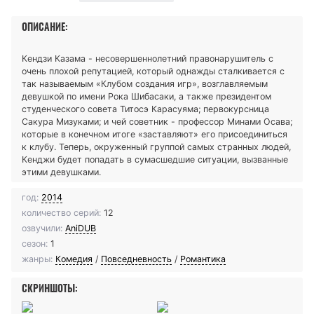
ОПИСАНИЕ:
Кендзи Казама - несовершеннолетний правонарушитель с
очень плохой репутацией, который однажды сталкивается с
так называемым «Клубом создания игр», возглавляемым
девушкой по имени Рока Шибасаки, а также президентом
студенческого совета Титосэ Карасуяма; первокурсница
Сакура Мизуками; и чей советник - профессор Минами Осава;
которые в конечном итоге «заставляют» его присоединиться
к клубу. Теперь, окруженный группой самых странных людей,
Кенджи будет попадать в сумасшедшие ситуации, вызванные
этими девушками.
год:
2014
количество серий:
12
озвучили:
AniDUB
сезон:
1
жанры:
Комедия
/
Повседневность
/
Романтика
СКРИНШОТЫ: