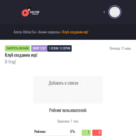
0
Anime-Online.Su
»
Аниме сериалы
» Клуб создания игр!
Пятница 17 июнь
СМОТРЕТЬ ОНЛАЙН
BDRIP 720P
1 СЕЗОН 12 СЕРИЯ
Клуб создания игр!
D-Frag!
Добавить в список
Рейтинг пользователей:
Оценили:
1
чел.
Рейтинг:
0%
1
0