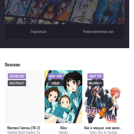
Поделиться
Режим кинотеатра:
вкл
Похожее:
HDTVRIP 720P
BDRIP 1080P
BDRIP 720P
SHIZA PROJECT
ANIDUB
ANILIBRIA.TV
Мастера Ганплы [ТВ-2]
Хёка
Как и ожидал, моя школьная романтическая жизнь не удалась [ТВ-1]
Gundam Build Fighters Try
Hyouka
Yahari Ore no Seishun