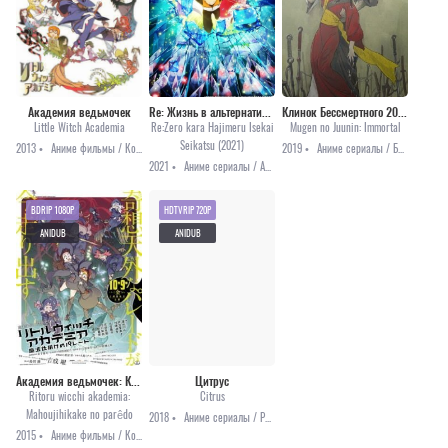
Академия ведьмочек
Re: Жизнь в альтернативном мире с нуля [ТВ-2, 2 часть]
Клинок Бессмертного 2019 [все серии]
Little Witch Academia
Re:Zero kara Hajimeru Isekai
Mugen no Juunin: Immortal
Seikatsu (2021)
2013 •
Аниме фильмы / Комедия / Приключения / Фэнтези
2019 •
Аниме сериалы / Боевые искусства / Приключения
2021 •
Аниме сериалы / Аниме 2021 / Драма / Триллер / Фэнтези
BDRIP 1080P
HDTVRIP 720P
ANIDUB
ANIDUB
Академия ведьмочек: Колдовской парад
Цитрус
Ritoru wicchi akademia:
Citrus
Mahoujihikake no parêdo
2018 •
Аниме сериалы / Романтика
2015 •
Аниме фильмы / Комедия / Приключения / Фэнтези / Школа