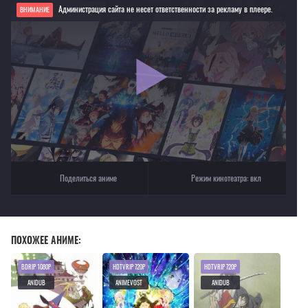
Администрация сайта не несет ответственности за рекламу в плеере.
ВНИМАНИЕ
Если видео не работает, обновите страницу или выберите другой плеер!
Для просмотра некоторых аниме необходимо установить VPN
Текущее воспроизведение：Ведьмина служба доставки [1989]
Поделиться аниме
Режим кинотеатра:
вкл
ПОХОЖЕЕ АНИМЕ:
BDRIP 1080P
HDTVRIP 720P
HDTVRIP 720P
ANIDUB
ANIMEVOST
ANIDUB