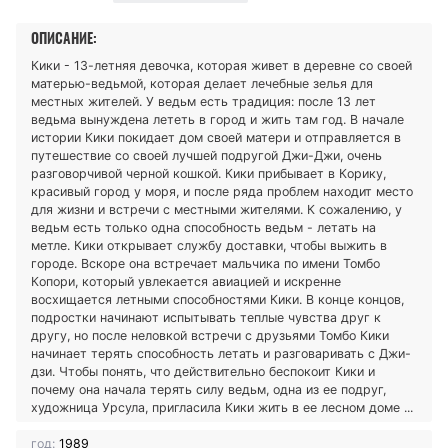
ОПИСАНИЕ:
Кики - 13-летняя девочка, которая живет в деревне со своей
матерью-ведьмой, которая делает лечебные зелья для
местных жителей. У ведьм есть традиция: после 13 лет
ведьма вынуждена лететь в город и жить там год. В начале
истории Кики покидает дом своей матери и отправляется в
путешествие со своей лучшей подругой Джи-Джи, очень
разговорчивой черной кошкой. Кики прибывает в Корику,
красивый город у моря, и после ряда проблем находит место
для жизни и встречи с местными жителями. К сожалению, у
ведьм есть только одна способность ведьм - летать на
метле. Кики открывает службу доставки, чтобы выжить в
городе. Вскоре она встречает мальчика по имени Томбо
Копори, который увлекается авиацией и искренне
восхищается летными способностями Кики. В конце концов,
подростки начинают испытывать теплые чувства друг к
другу, но после неловкой встречи с друзьями Томбо Кики
начинает терять способность летать и разговаривать с Джи-
дзи. Чтобы понять, что действительно беспокоит Кики и
почему она начала терять силу ведьм, одна из ее подруг,
художница Урсула, пригласила Кики жить в ее лесном доме ...
год:
1989