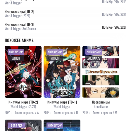
HDTVRip 720p, 2014
World Trigger
Импульс мира [ТВ-2]
HDTVRip 720p, 2021
World Trigger (2021)
Импульс мира [ТВ-3]
HDTVRip 720p, 2021
World Trigger 3rd Season
ПОХОЖЕЕ АНИМЕ:
HDTVRIP 720P
HDTVRIP 720P
HDTVRIP 720P
ANIDUB
ANIDUB
ANILIBRIA.TV
Импульс мира [ТВ-2]
Импульс мира [ТВ-1]
Кровопийцы
World Trigger (2021)
World Trigger
Bloodivores
2021 •
Аниме сериалы / Аниме 2021 / Приключения / Сёнэн / Фэнтези
2014 •
Аниме сериалы / Приключения / Сёнэн / Фэнтези
2016 •
Аниме сериалы / Мистика / Приключения
BDRIP 720P
HDTVRIP 720P