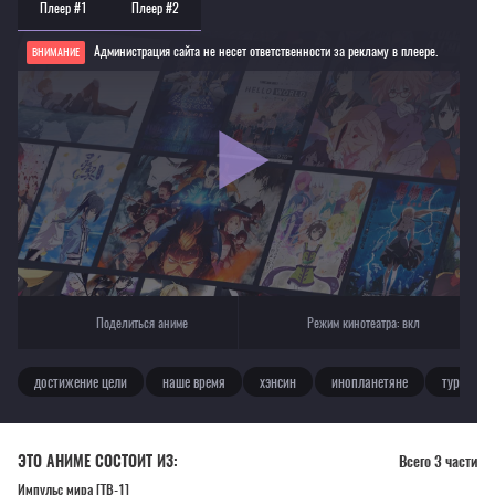
Плеер #1
Плеер #2
Администрация сайта не несет ответственности за рекламу в плеере.
ВНИМАНИЕ
Если видео не работает, обновите страницу или выберите другой плеер!
Для просмотра некоторых аниме необходимо установить VPN
Текущее воспроизведение：Импульс мира [ТВ-3]
Поделиться аниме
Режим кинотеатра:
вкл
достижение цели
наше время
хэнсин
инопланетяне
турнир
ЭТО АНИМЕ СОСТОИТ ИЗ:
Всего 3 части
Импульс мира [ТВ-1]