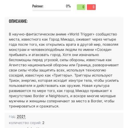
Рейтинг:
0%
0
0
ОПИСАНИЕ:
В научно-фантастическом аниме «World Trigger» сообщество
места, известного как Город Микадо, оживает через четыре
года после того, как открылись врата в другой мир, позволяя
монстрам и человекоподобным людям по имени «Соседи»
прибывать и атаковать город. Хотя они изначально
беспомощны перед угрозой, силы обороны, известные как
Агентство национальной обороны или Граница, разворачивает
свои силы чтобы защитить всех, используя технологию
соседей, известную как «Триггеры». Триггеры используют
Трион, энергию, которая исходит изнутри тела, чтобы усилить
пользователя и действовать как оружие. Новая культура
развивается по мере того, как город Микадо привыкает к
присутствию Border и Neighbours, и вскоре многие молодые
мужчины и женщины соперничают за место в Border, чтобы
тренироваться и сражаться.
год:
2021
количество серий:
2