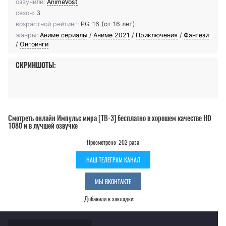
озвучили:
AnimeVost
сезон:
3
возрастной рейтинг:
PG-16 (от 16 лет)
жанры:
Аниме сериалы
/
Аниме 2021
/
Приключения
/
Фэнтези
/
Онгоинги
СКРИНШОТЫ:
Смотреть онлайн Импульс мира [ТВ-3] бесплатно в хорошем качестве HD
1080 и в лучшей озвучке
Просмотрено: 202 раза
НАШ ТЕЛЕГРАМ КАНАЛ
МЫ ВКОНТАКТЕ
Добавили в закладки: