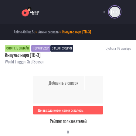
0
Anime-Online.Su
»
Аниме сериалы
» Импульс мира [ТВ-3]
Суббота 16 октябрь
СМОТРЕТЬ ОНЛАЙН
HDTVRIP 720P
3 СЕЗОН 2 СЕРИЯ
Импульс мира [ТВ-3]
World Trigger 3rd Season
Добавить в список
До выхода новой серии осталось:
Рейтинг пользователей
0