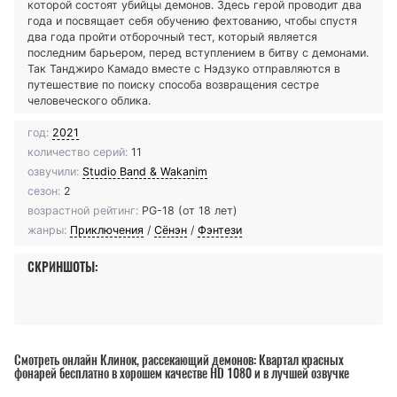
которой состоят убийцы демонов. Здесь герой проводит два
года и посвящает себя обучению фехтованию, чтобы спустя
два года пройти отборочный тест, который является
последним барьером, перед вступлением в битву с демонами.
Так Танджиро Камадо вместе с Нэдзуко отправляются в
путешествие по поиску способа возвращения сестре
человеческого облика.
год:
2021
количество серий:
11
озвучили:
Studio Band & Wakanim
сезон:
2
возрастной рейтинг:
PG-18 (от 18 лет)
жанры:
Приключения
/
Сёнэн
/
Фэнтези
СКРИНШОТЫ:
Смотреть онлайн Клинок, рассекающий демонов: Квартал красных
фонарей бесплатно в хорошем качестве HD 1080 и в лучшей озвучке