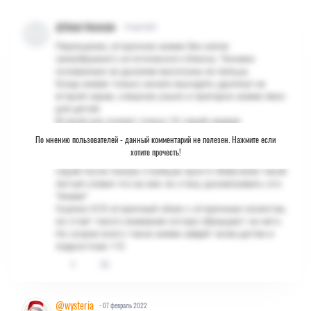
@Dulat Matatabi
- 10 май 2021
Переоценен, вторичное аниме без капли
своеобразного эстетического блеска. Техники
основанные на дыхании высосыны из пальца.
Когда аниме только начало выходить дропнул на
второй серии, слишком уныло и притарно аниме явно
для детей.
Второй раз осилил только 10 серий увидев
антагониста, без вкусный типичный антагонист без
По мнению пользователей -
данный комментарий не полезен. Нажмите если
чего либо нового ДЛЯ ТАКОГО ХАЙПА
хотите прочесть!
Третий раз был последним дропнул на 22 второй
серий после показа сталбцов просто Фейспалм такой
лютый словил что во век не стану досматривать это
"Аниме"
Оценка 5/10 вторичный сёнен с вторичным сюжетом,
не стоит такого внимание которе обращают на него.
Но скорее всего такое аниме зайдёт всем детям и
подросткам +12
4
80
@wysteria
- 07 февраль 2022