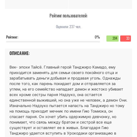
Рейтинг пользователей:
Оценили:
237
чел.
Рейтинг:
0%
204
33
ОПИСАНИЕ:
Век- эпохи Тайсё. Главный герой Танджиро Камадо, ему
приходится заменять для семьи своего покойного отца и
зарабатывать деньги добывая и продавая уголь. Однажды
после того, как парень покидает дом и отправляется за
углем, на его семейство нападает демон и жестоко убивает
всех кроме сестры парня Нэдзуко, она остается
единственной выжившей, но она уже не человек, а демон Они.
Изначально Нэдзуко пытается напасть на Танджиро но тому
на помощь приходит мечник по имени Гию Томиока, он
спасает парня. Он хочет убить одержимую девчонку, но
понимает, что связь между братом и сестрой все еще
существует и оставляет ее в живых. Благодаря Гию
Танджиро удается вступить в Урокодаки организацию в