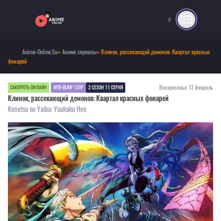
0
Anime-Online.Su
»
Аниме сериалы
» Клинок, рассекающий демонов: Квартал красных
фонарей
Воскресенье 13 февраль
СМОТРЕТЬ ОНЛАЙН
WEB-DLRIP 720P
2 СЕЗОН 11 СЕРИЯ
Клинок, рассекающий демонов: Квартал красных фонарей
Kimetsu no Yaiba: Yuukaku Hen