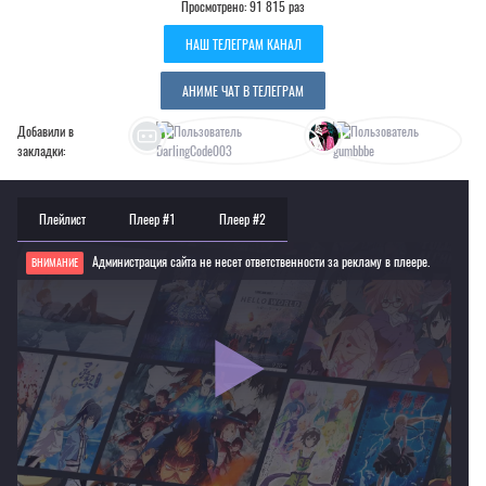
Просмотрено: 91 815 раз
НАШ ТЕЛЕГРАМ КАНАЛ
АНИМЕ ЧАТ В ТЕЛЕГРАМ
Добавили в
закладки:
Плейлист
Плеер #1
Плеер #2
Администрация сайта не несет ответственности за рекламу в плеере.
ВНИМАНИЕ
Если видео не работает, обновите страницу или выберите другой плеер!
Для просмотра некоторых аниме необходимо установить VPN
Текущее воспроизведение：Клинок, рассекающий демонов: Квартал красных
фонарей