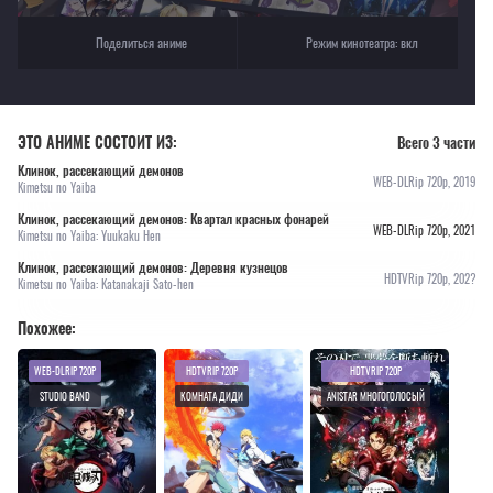
Поделиться аниме
Режим кинотеатра:
вкл
ЭТО АНИМЕ СОСТОИТ ИЗ:
Всего 3 части
Клинок, рассекающий демонов
WEB-DLRip 720p, 2019
Kimetsu no Yaiba
Клинок, рассекающий демонов: Квартал красных фонарей
WEB-DLRip 720p, 2021
Kimetsu no Yaiba: Yuukaku Hen
Клинок, рассекающий демонов: Деревня кузнецов
HDTVRip 720p, 202?
Kimetsu no Yaiba: Katanakaji Sato-hen
Похожее:
WEB-DLRIP 720P
HDTVRIP 720P
HDTVRIP 720P
STUDIO BAND
КОМНАТА ДИДИ
ANISTAR МНОГОГОЛОСЫЙ