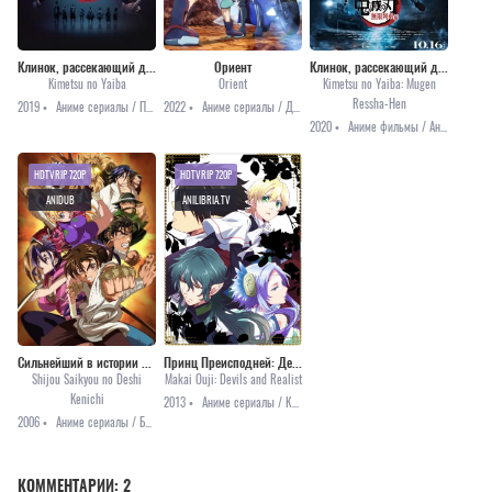
Клинок, рассекающий демонов
Ориент
Клинок, рассекающий демонов: Бесконечный поезд [2020]
Kimetsu no Yaiba
Orient
Kimetsu no Yaiba: Mugen
Ressha-Hen
2019 •
Аниме сериалы / Приключения / Сёнэн / Фэнтези
2022 •
Аниме сериалы / Драма / Приключения / Фэнтези / Аниме 2022
2020 •
Аниме фильмы / Аниме 2020 / История / Сёнэн
HDTVRIP 720P
HDTVRIP 720P
ANIDUB
ANILIBRIA.TV
Сильнейший в истории ученик Кэнъити [ТВ]
Принц Преисподней: Демоны и реалист
Shijou Saikyou no Deshi
Makai Ouji: Devils and Realist
Kenichi
2013 •
Аниме сериалы / Комедия / Мистика
2006 •
Аниме сериалы / Боевые искусства / Комедия / Повседневность / Сёнэн
КОММЕНТАРИИ:
2