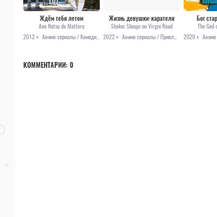
Ждём тебя летом
Жизнь девушки-карателя
Бог ст
Ano Natsu de Matteru
Shokei Shoujo no Virgin Road
The God 
2012 •
Аниме сериалы / Комедия / Повседневность / Романтика
2022 •
Аниме сериалы / Приключения / Фэнтези / Анонсы
2020 •
КОММЕНТАРИИ:
0