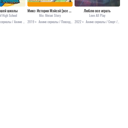
аршей школы
Микс: История Мэйсэй [все серии]
Люблю все играть
of High School
Mix: Meisei Story
Love All Play
Аниме сериалы / Аниме 2020 / Боевые искусства / Приключения / Фэнтези
2019 •
Аниме сериалы / Повседневность / Романтика / Спорт
2022 •
Аниме сериалы / Спорт / Анонсы