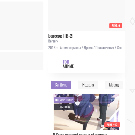
РЕЙТ.
0
Берсерк [ТВ-2]
Berserk
и
2016 •
Аниме сериалы / Драма / Приключения / Фэнтези
ТОП
АНИМЕ
За День
Неделя
Месяц
HDTVRIP 1080P
FUMODUB
РЕЙТ.
+17
У Коми-сан проблемы с общением