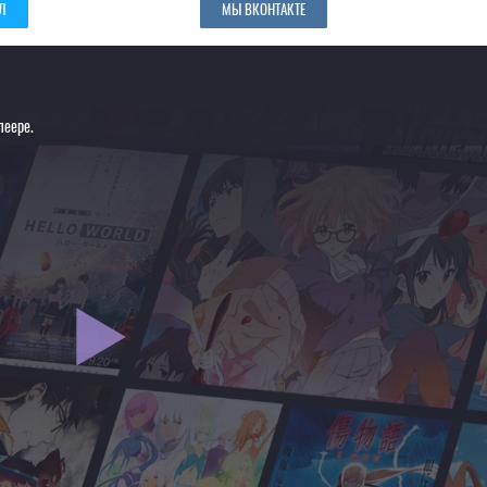
Л
МЫ ВКОНТАКТЕ
леере.