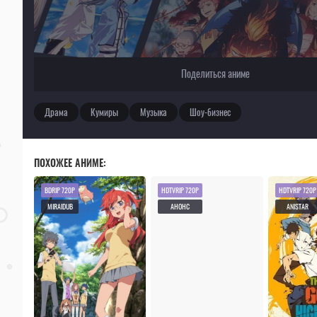
Поделиться аниме
Драма
Кумиры
Музыка
Шоу-бизнес
ПОХОЖЕЕ АНИМЕ:
BDRIP 720P
HDTVRIP 720P
HDTVRIP 720P
MIRAIDUB
АНОНС
ANISTAR