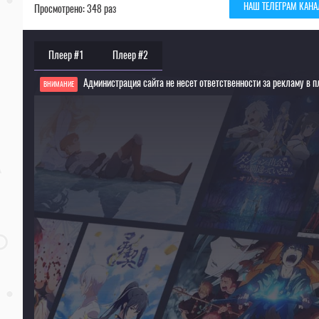
НАШ ТЕЛЕГРАМ КАНА
Просмотрено: 348 раз
Плеер #1
Плеер #2
Администрация сайта не несет ответственности за рекламу в п
ВНИМАНИЕ
Если видео не работает, обновите страницу или выберите другой плеер!
Для просмотра некоторых аниме необходимо установить VPN
Текущее воспроизведение：Отбор проектов