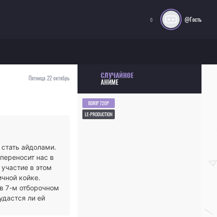
@Гость
0
СЛУЧАЙНОЕ
Пятница 22 октябрь
АНИМЕ
BDRIP 720P
LE-PRODUCTION
 стать айдолами.
переносит нас в
участие в этом
ичной койке.
 в 7-м отборочном
удастся ли ей