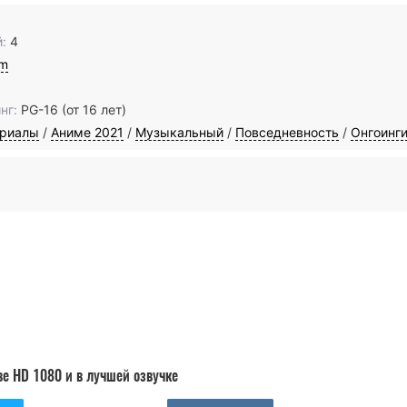
:
4
im
нг:
PG-16 (от 16 лет)
ериалы
/
Аниме 2021
/
Музыкальный
/
Повседневность
/
Онгоинг
ве HD 1080 и в лучшей озвучке