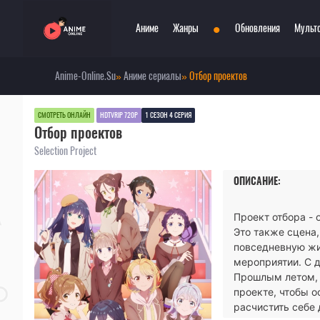
•
Аниме
Жанры
Обновления
Мульт
Anime-Online.Su
»
Аниме сериалы
» Отбор проектов
Сериалы
Боевые искусства
При
Фильмы
Война
Пар
СМОТРЕТЬ ОНЛАЙН
HDTVRIP 720P
1 СЕЗОН 4 СЕРИЯ
Отбор проектов
Аниме 2022
Драма
Сёд
Аниме 2021
Детектив
Три
Selection Project
Аниме 2020
Комедия
Ужа
ОПИСАНИЕ:
Топ 100 аниме
Меха
Фан
Анонсы аниме
Мистика
Фэн
Проект отбора - 
Онгоинги
Музыкальный
Шко
Это также сцена,
Новости
Повседневность
Игр
повседневную жи
мероприятии. С д
Прошлым летом, 
проекте, чтобы о
расчистить себе 