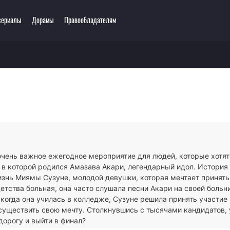
сериалы
Дорамы
Правообладателям
ключения
Этти
одия
3D
зё-ай
Романтика
ллер
Сёнэн
сы
Сёдзё
тастика
Спорт
тези
Демоны
очень важное ежегодное мероприятие для людей, которые хотят
ла
Экшен
 в которой родился Амазава Акари, легендарный идол. История 
ы
Сверхъестественное
знь Миямы Сузуне, молодой девушки, которая мечтает принять 
етства больная, она часто слушала песни Акари на своей больн
когда она училась в колледже, Сузуне решила принять участие
существить свою мечту. Столкнувшись с тысячами кандидатов, 
дорогу и выйти в финал?