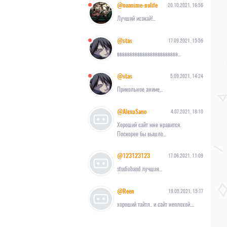
@noanime-nolife
20.10.2021, 16:56
Лучший исэкай!...
@stas
17.09.2021, 15:56
вввввввввввввввввввввввв...
@stas
5.09.2021, 14:24
Прикольное аниме...
@AlexuSano
4.07.2021, 18:10
Хороший сайт мне нравится.
Поскорее бы вышло...
@123123123
17.06.2021, 11:09
studioband лучшая...
@Reen
19.05.2021, 15:17
хороший тайтл.. и сайт неплохой....