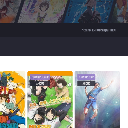
Режим кинотеатра:
вкл
HDTVRIP 1080P
HDTVRIP 720P
ANIDUB
АНОНС