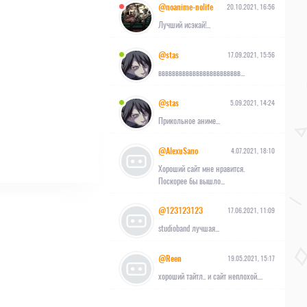
@noanime-nolife
20.10.2021, 16:56
Лучший исэкай!...
@stas
17.09.2021, 15:56
вввввввввввввввввввввввв...
@stas
5.09.2021, 14:24
Прикольное аниме...
@AlexuSano
4.07.2021, 18:10
Хороший сайт мне нравится.
Поскорее бы вышло...
@123123123
17.06.2021, 11:09
studioband лучшая...
@Reen
19.05.2021, 15:17
хороший тайтл.. и сайт неплохой....