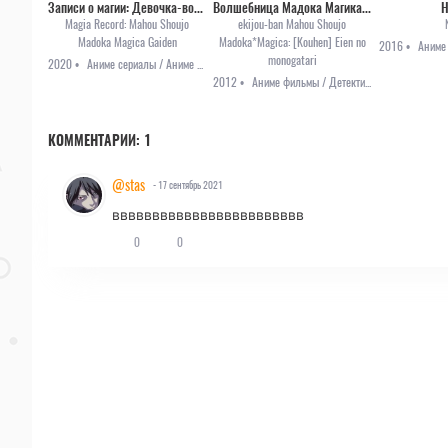
Записи о магии: Девочка-волшебница Мадока
Волшебница Мадока Магика 2 [2012]
Н
Magia Record: Mahou Shoujo
ekijou-ban Mahou Shoujo
Madoka Magica Gaiden
Madoka*Magica: [Kouhen] Eien no
2016 •
monogatari
2020 •
Аниме сериалы / Аниме 2020 / Приключения
2012 •
Аниме фильмы / Детектив / Триллер / Фэнтези
КОММЕНТАРИИ:
1
@stas
- 17 сентябрь 2021
вввввввввввввввввввввввв
0
0