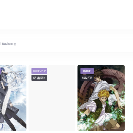
of Awakening
BDRIP 720P
DVDRIP
СВ-ДУБЛЬ
ANIMEDIA