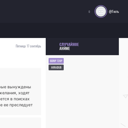
@Гость
0
СЛУЧАЙНОЕ
Пятница 17 сентябрь
АНИМЕ
BDRIP 720P
MIRAIDUB
орые вынуждены
желания, ходят
ется в поисках
не ее преследует