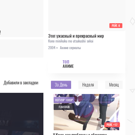
РЕЙТ.
0
и
Этот ужасный и прекрасный мир
Kono minikuku mo utsukushii sekai
2004 •
Аниме сериалы
ТОП
АНИМЕ
Добавили в закладки:
За День
Неделя
Месяц
HDTVRIP 1080P
FUMODUB
РЕЙТ.
+17
У Коми-сан проблемы с общением