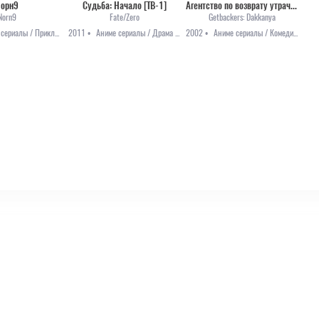
орн9
Судьба: Начало [ТВ-1]
Агентство по возврату утраченного
Norn9
Fate/Zero
Getbackers: Dakkanya
Аниме сериалы / Приключения / Романтика / Сёдзё
2011 •
Аниме сериалы / Драма / Приключения / Фэнтези
2002 •
Аниме сериалы / Комедия / Мистика / Приключения / Сёнэн