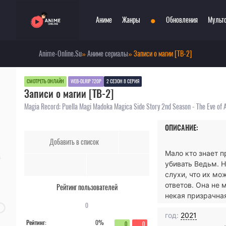
•
Аниме
Жанры
Обновления
Мульт
Anime-Online.Su
»
Аниме сериалы
» Записи о магии [ТВ-2]
Сериалы
Боевые искусства
При
Фильмы
Война
Пар
СМОТРЕТЬ ОНЛАЙН
WEB-DLRIP 720P
2 СЕЗОН 8 СЕРИЯ
Записи о магии [ТВ-2]
Аниме 2022
Драма
Сёд
Аниме 2021
Детектив
Три
Magia Record: Puella Magi Madoka Magica Side Story 2nd Season - The Eve of
Аниме 2020
Комедия
Ужа
ОПИСАНИЕ:
Топ 100 аниме
Меха
Фан
Добавить в список
Анонсы аниме
Мистика
Фэн
Мало кто знает 
Онгоинги
Музыкальный
Шко
убивать Ведьм. Н
Новости
Повседневность
Игр
слухи, что их мо
ответов. Она не 
Рейтинг пользователей
некая призрачна
0
год:
2021
Рейтинг:
0%
0
0