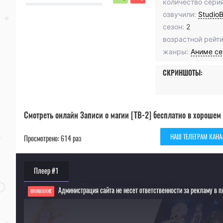
количество серий
озвучили:
Studio
сезон:
2
возрастной рейти
жанры:
Аниме с
СКРИНШОТЫ:
Смотреть онлайн Записи о магии [ТВ-2] бесплатно в хорошем 
НАШ ТЕЛЕГРАМ КАНА
Просмотрено: 614 раз
Плеер #1
Администрация сайта не несет ответственности за рекламу в п
ВНИМАНИЕ
Если видео не работает, обновите страницу или выберите другой плеер!