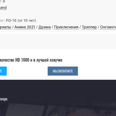
:
8
Band
нг:
PG-16 (от 16 лет)
ериалы
/
Аниме 2021
/
Драма
/
Приключения
/
Триллер
/
Онгоинг
качестве HD 1080 и в лучшей озвучке
Л
МЫ ВКОНТАКТЕ
леере.