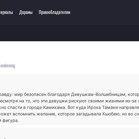
сериалы
Дорамы
Правообладателям
ключения
Этти
одия
3D
зё-ай
Романтика
ллер
Сёнэн
 Awakening
сы
Сёдзё
тастика
Спорт
тези
Демоны
правду: мир безопасен благодаря Девушкам-Волшебницам, кот
ла
Экшен
есмотря на то, что эти девушки рискуют своими жизнями из-за 
ы
Сверхъестественное
жно спасти в городе Камихама. Вот куда Ироха Тамаки направля
может вспомнить желание, которое загадывала Кьюбею, но во с
я фигура.