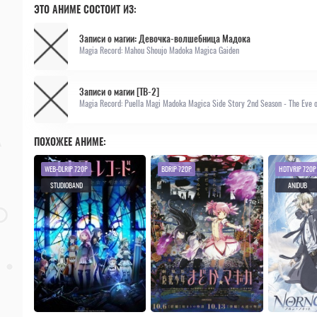
ЭТО АНИМЕ СОСТОИТ ИЗ:
Записи о магии: Девочка-волшебница Мадока
Magia Record: Mahou Shoujo Madoka Magica Gaiden
Записи о магии [ТВ-2]
Magia Record: Puella Magi Madoka Magica Side Story 2nd Season - The Eve 
ПОХОЖЕЕ АНИМЕ:
WEB-DLRIP 720P
BDRIP 720P
HDTVRIP 720P
STUDIOBAND
ANIDUB