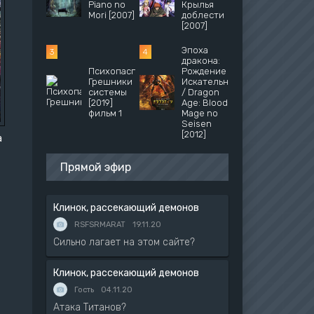
Piano no
Крылья
Mori [2007]
доблести
[2007]
Эпоха
дракона:
Психопаспорт:
Рождение
Грешники
Искательницы
системы
/ Dragon
[2019]
Age: Blood
фильм 1
Mage no
Seisen
[2012]
а
Прямой эфир
Клинок, рассекающий демонов
RSFSRMARAT
19.11.20
Сильно лагает на этом сайте?
Клинок, рассекающий демонов
Гость
04.11.20
Атака Титанов?