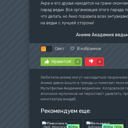
Акра и его друзья находятся на грани оконча
парад ведьм. Вся организация этого парада л
что делать, но Акко поразила всех энтузиаз
на ведьм с лучшей стороны!
Аниме Академия ведьм
Свет
В избранное
Нравится!
0
0
Любители аниме могут насладиться творением 
Аниме давно вошло в тренды и помогает многим
Мультфильм Академия ведьмочек: Колдовской п
японских мультиков не перестают удивлять, пр
кинотеатра анидаб.
Рекомендуем еще:
Люб. Многоголосый
BDRip
Дублированный
BDRip 720p