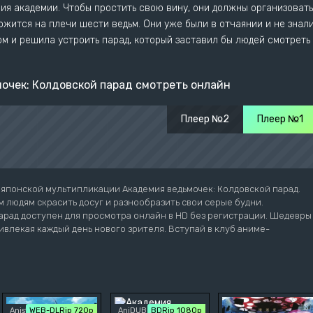
ния академии. Чтобы простить свою вину, они должны организовать
ожится на плечи шести ведьм. Они уже были в отчаянии и не знали
мом и решила устроить парад, который заставил бы людей смотреть
очек: Колдовской парад смотреть онлайн
Плеер №2
Плеер №1
японской мультипликации Академия ведьмочек: Колдовской парад.
 людям скрасить досуг и разнообразить свои серые будни.
арад доступен для просмотра онлайн в HD без регистрации. Шедевры
ивлекая каждый день нового зрителя. Вступай в клуб аниме-
Anistar
WEB-DLRip 720p
AniDUB
BDRip 1080p