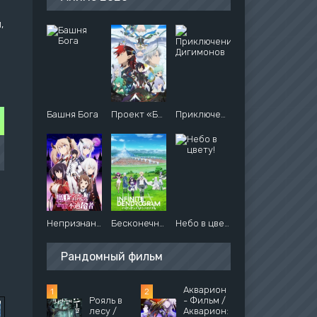
,
Башня Бога
Проект «Белая Кошка»: Нулевая Хроника
Приключения Дигимонов
Непризнанный школой владыка демонов
Бесконечный Дендрограм
Небо в цвету!
Рандомный фильм
Акварион
Рояль в
- Фильм /
лесу /
Акварион: