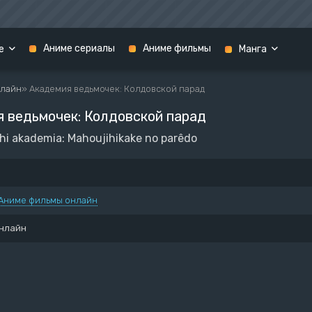
Аниме сериалы
Аниме фильмы
е
Манга
нлайн
» Академия ведьмочек: Колдовской парад
2020
 ведьмочек: Колдовской парад
1 сезон
Боруто
1 сезон
chi akademia: Mahoujihikake no parêdo
2 сезон
Фильмы
Наруто
Феи
1 сезон
Аниме фильмы онлайн
а меча онлайн
2 сезон
нлайн
экзорцист
3 сезон
Фильмы