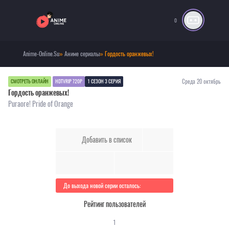
0
Anime-Online.Su
»
Аниме сериалы
» Гордость оранжевых!
Среда 20 октябрь
СМОТРЕТЬ ОНЛАЙН
HDTVRIP 720P
1 СЕЗОН 3 СЕРИЯ
Гордость оранжевых!
Puraore! Pride of Orange
Добавить в список
До выхода новой серии осталось:
Рейтинг пользователей
1