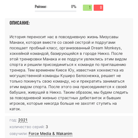
Рейтинг:
0%
1
0
ОПИСАНИЕ:
История переносит нас в повседневную жизнь Мизусавы
Манаки, которая вместе со своей сестрой и подругами
посещает пробный класс, организованный Dream Monkeys,
хоккейной командой, базирующейся в городе Никко. После
этой тренировки Манака и ее подруги увлеклись этим видом
спорта и решили присоединиться к команде по приглашению
тренера. Тем временем Киесе Юу, известная хоккеистка из
могущественной команды Куширо Белоснежка, решает не
только покинуть свою команду, но и прекратить заниматься
этим видом спорта. После этого она присоединяется к своей
бабушке, живущей в Никко. Таким образом, мы будем следить
за повседневной жизнью страстных дебютанток и бывших
игроков, которые никогда больше не захотят ступить на
каток.
год:
2021
количество серий:
3
озвучили:
Force Media & Wakanim