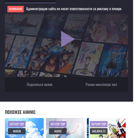
Администрация сайта не несет ответственности за рекламу в плеере.
ВНИМАНИЕ
Если видео не работает, обновите страницу или выберите другой плеер!
Для просмотра некоторых аниме необходимо установить VPN
Текущее воспроизведение：Гордость оранжевых!
Поделиться аниме
Режим кинотеатра:
вкл
ПОХОЖЕЕ АНИМЕ:
HDTVRIP 720P
HDTVRIP 720P
HDTVRIP 720P
ANIDUB
АНОНС
ANILIBRIA.TV