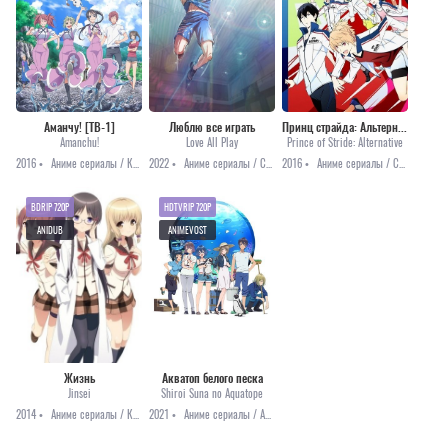
Аманчу! [ТВ-1]
Люблю все играть
Принц страйда: Альтернатива
Amanchu!
Love All Play
Prince of Stride: Alternative
2016 •
Аниме сериалы / Комедия / Повседневность / Сёнэн
2022 •
Аниме сериалы / Спорт / Анонсы
2016 •
Аниме сериалы / Сёдзё / Спорт
BDRIP 720P
HDTVRIP 720P
ANIDUB
ANIMEVOST
Жизнь
Акватоп белого песка
Jinsei
Shiroi Suna no Aquatope
2014 •
Аниме сериалы / Комедия / Повседневность
2021 •
Аниме сериалы / Аниме 2021 / Повседневность / Приключения / Онгоинги