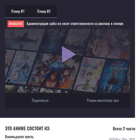
Плеер #1
Плеер #2
Администрация сайта не несет ответственности за рекламу в плеере.
ВНИМАНИЕ
Если видео не работает, обновите страницу или выберите другой плеер!
Для просмотра некоторых аниме необходимо установить VPN
Текущее воспроизведение：Восемьдесят шесть [ТВ-2]
Поделиться
Режим кинотеатра:
вкл
ЭТО АНИМЕ СОСТОИТ ИЗ:
Всего 2 части
Восемьдесят шесть
HDTVRip 720p, 2021