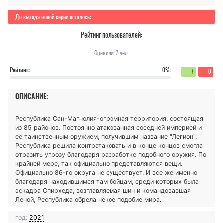
До выхода новой серии осталось:
Рейтинг пользователей:
Оценили:
7
чел.
Рейтинг:
0%
7
0
ОПИСАНИЕ:
Республика Сан-Магнолия-огромная территория, состоящая
из 85 районов. Постоянно атакованная соседней империей и
ее таинственным оружием, получившим название "Легион",
Республика решила контратаковать и в конце концов смогла
отразить угрозу благодаря разработке подобного оружия. По
крайней мере, так официально представляются вещи.
Официально 86-го округа не существует. И все же именно
благодаря находившимся там бойцам, среди которых была
эскадра Спирхеда, возглавляемая шин и командовавшая
Леной, Республика обрела некое подобие мира.
год:
2021