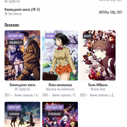
86: Eighty Six
Восемьдесят шесть [ТВ-2]
HDTVRip 720p, 2021
86 2nd Season
Похожее:
HDTVRIP 720P
DVDRIP
АНОНС
ANILIBRIA.TV
Восемьдесят шесть
Жена-школьница
Пыль Мёбиуса
86: Eighty Six
Okusama wa Joshikousei
Möbius Dust
2021 •
Аниме сериалы / Аниме 2021 / Приключения / Фантастика
2005 •
Аниме сериалы / Комедия / Повседневность / Романтика
2022 •
Аниме сериалы / Драма / Приключения / Фантастика / Анонсы
BDRIP 720P
WEB-DLRIP 720P
FUMODUB
STUDIOBAND