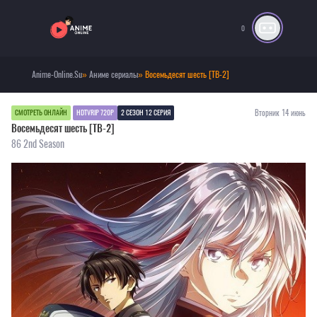
0
Anime-Online.Su
»
Аниме сериалы
» Восемьдесят шесть [ТВ-2]
Вторник 14 июнь
СМОТРЕТЬ ОНЛАЙН
HDTVRIP 720P
2 СЕЗОН 12 СЕРИЯ
Восемьдесят шесть [ТВ-2]
86 2nd Season