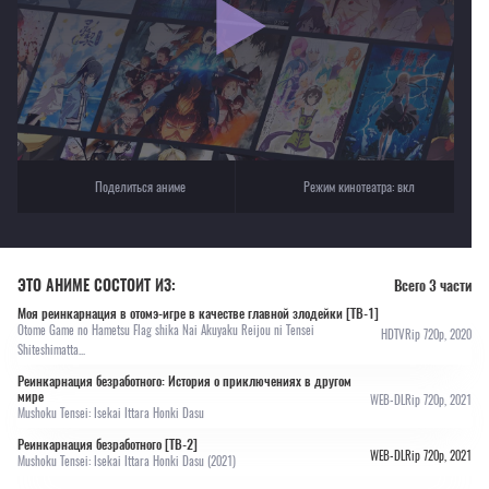
Текущее воспроизведение：Реинкарнация безработного [ТВ-2]
Поделиться аниме
Режим кинотеатра:
вкл
ЭТО АНИМЕ СОСТОИТ ИЗ:
Всего 3 части
Моя реинкарнация в отомэ-игре в качестве главной злодейки [ТВ-1]
Otome Game no Hametsu Flag shika Nai Akuyaku Reijou ni Tensei
HDTVRip 720p, 2020
Shiteshimatta...
Реинкарнация безработного: История о приключениях в другом
мире
WEB-DLRip 720p, 2021
Mushoku Tensei: Isekai Ittara Honki Dasu
Реинкарнация безработного [ТВ-2]
WEB-DLRip 720p, 2021
Mushoku Tensei: Isekai Ittara Honki Dasu (2021)