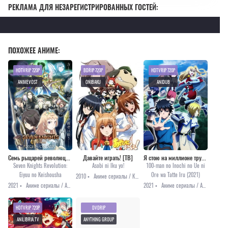
РЕКЛАМА ДЛЯ НЕЗАРЕГИСТРИРОВАННЫХ ГОСТЕЙ:
ПОХОЖЕЕ АНИМЕ:
HDTVRIP 720P
BDRIP 720P
HDTVRIP 720P
ANIMEVOST
ONIBAKU
ANIDUB
Семь рыцарей революции: Преемник героя
Давайте играть! [ТВ]
Я стою на миллионе трупов [ТВ-2]
Seven Knights Revolution:
Asobi ni Iku yo!
100-man no Inochi no Ue ni
Eiyuu no Keishousha
Ore wa Tatte Iru (2021)
2010 •
Аниме сериалы / Комедия / Романтика / Этти
2021 •
Аниме сериалы / Аниме 2021 / Приключения / Фэнтези
2021 •
Аниме сериалы / Аниме 2021 / Приключения / Фэнтези
HDTVRIP 720P
DVDRIP
ANILIBRIA.TV
ANYTHING GROUP