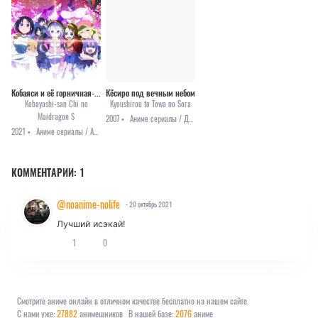
Кобаяси и её горничная-дракон [ТВ-2]
Кёсиро под вечным небом
Kobayashi-san Chi no
Kyoushirou to Towa no Sora
Maidragon S
2007 •
Аниме сериалы / Драма / Приключения / Романтика / Фэнтези
2021 •
Аниме сериалы / Аниме 2021 / Комедия / Повседневность
КОММЕНТАРИИ:
1
@noanime-nolife
- 20 октябрь 2021
Лучший исэкай!
1
0
Смотрите аниме онлайн в отличном качестве бесплатно на нашем сайте.
С нами уже:
27882
анимешников
В нашей базе:
2076
аниме