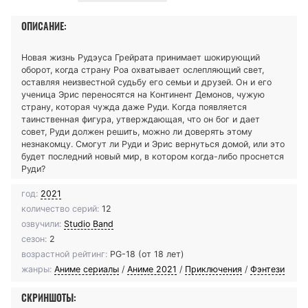
ОПИСАНИЕ:
Новая жизнь Рудэуса Грейрата принимает шокирующий
оборот, когда страну Роа охватывает ослепляющий свет,
оставляя неизвестной судьбу его семьи и друзей. Он и его
ученица Эрис переносятся на Континент Демонов, чужую
страну, которая чужда даже Руди. Когда появляется
таинственная фигура, утверждающая, что он бог и дает
совет, Руди должен решить, можно ли доверять этому
незнакомцу. Смогут ли Руди и Эрис вернуться домой, или это
будет последний новый мир, в котором когда-либо проснется
Руди?
год:
2021
количество серий:
12
озвучили:
Studio Band
сезон:
2
возрастной рейтинг:
PG-18 (от 18 лет)
жанры:
Аниме сериалы
/
Аниме 2021
/
Приключения
/
Фэнтези
СКРИНШОТЫ: