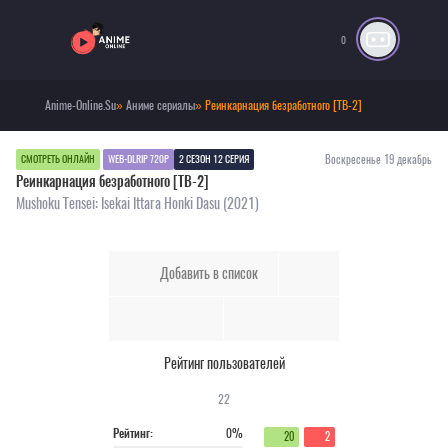
0
Anime-Online.Su
»
Аниме сериалы
» Реинкарнация безработного [ТВ-2]
Воскресенье 19 декабрь
СМОТРЕТЬ ОНЛАЙН
WEB-DLRIP 720P
2 СЕЗОН 12 СЕРИЯ
Реинкарнация безработного [ТВ-2]
Mushoku Tensei: Isekai Ittara Honki Dasu (2021)
Добавить в список
Рейтинг пользователей
22
Рейтинг:
0%
20
2