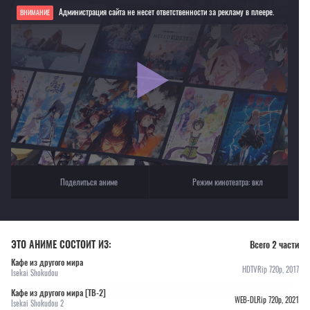
Администрация сайта не несет ответственности за рекламу в плеере.
ВНИМАНИЕ
Если видео не работает, обновите страницу или выберите другой плеер!
Для просмотра некоторых аниме необходимо установить VPN
Текущее воспроизведение：Кафе из другого мира [ТВ-2]
Поделиться аниме
Режим кинотеатра:
вкл
ЭТО АНИМЕ СОСТОИТ ИЗ:
Всего 2 части
Кафе из другого мира
HDTVRip 720p, 2017
Isekai Shokudou
Кафе из другого мира [ТВ-2]
WEB-DLRip 720p, 2021
Isekai Shokudou 2