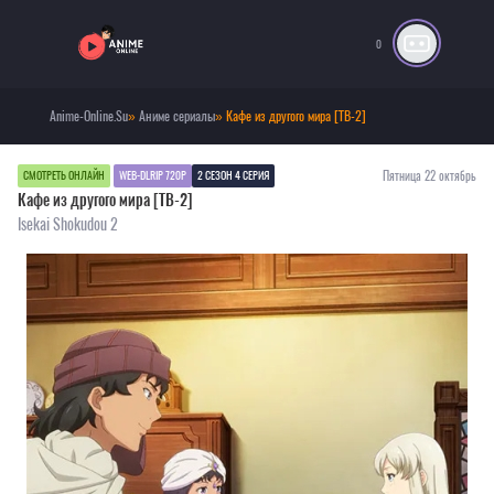
0
Anime-Online.Su
»
Аниме сериалы
» Кафе из другого мира [ТВ-2]
Пятница 22 октябрь
СМОТРЕТЬ ОНЛАЙН
WEB-DLRIP 720P
2 СЕЗОН 4 СЕРИЯ
Кафе из другого мира [ТВ-2]
Isekai Shokudou 2