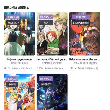
ПОХОЖЕЕ АНИМЕ:
HDTVRIP 720P
HDTVRIP 720P
BDRIP 720P
ANILIBRIA.TV
MCA
ДУБЛИРОВАННЫЙ
Кафе из другого мира
Ресторан «Райский уголок»
Небесный замок Лапута [1986]
Isekai Shokudou
Ristorante Paradiso
Tenkû no shiro Rapyuta
2017 •
Аниме сериалы / Комедия / Фэнтези
2009 •
Аниме сериалы / Повседневность / Романтика
1986 •
Аниме фильмы / Драма / Приключения / Романтика / Фэнтези
BDRIP 720P
HDTVRIP 720P
ONIBAKU
ANILIBRIA.TV