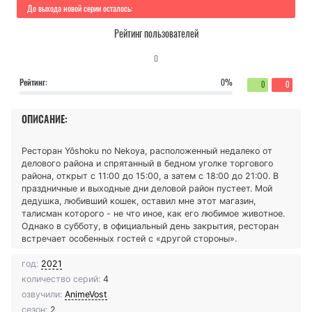
До выхода новой серии осталось:
Рейтинг пользователей
0
Рейтинг:
0%
0
0
ОПИСАНИЕ:
Ресторан Yôshoku no Nekoya, расположенный недалеко от
делового района и спрятанный в бедном уголке торгового
района, открыт с 11:00 до 15:00, а затем с 18:00 до 21:00. В
праздничные и выходные дни деловой район пустеет. Мой
дедушка, любивший кошек, оставил мне этот магазин,
талисман которого - не что иное, как его любимое животное.
Однако в субботу, в официальный день закрытия, ресторан
встречает особенных гостей с «другой стороны».
год:
2021
количество серий:
4
озвучили:
AnimeVost
сезон:
2