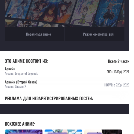
Поделиться аниме
Режим кинотеатра:
вкл
ЭТО АНИМЕ СОСТОИТ ИЗ:
Всего 2 части
Аркейн
FHD (1080p), 2021
Arcane: League of Legends
Аркейн (Второй Сезон)
HDTVRip 720p, 2023
Arcane: Season 2
РЕКЛАМА ДЛЯ НЕЗАРЕГИСТРИРОВАННЫХ ГОСТЕЙ:
ПОХОЖЕЕ АНИМЕ: