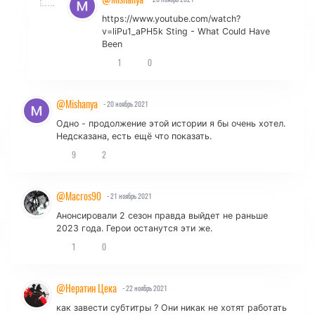
https://www.youtube.com/watch?
v=liPu1_aPH5k Sting - What Could Have
Been
1
0
@Mishanya
- 20 ноябрь 2021
Одно - продолжение этой истории я бы очень хотел.
Недсказана, есть ещё что показать.
9
2
@Macros90
- 21 ноябрь 2021
Анонсировали 2 сезон правда выйдет не раньше
2023 года. Герои останутся эти же.
1
0
@Нератин Цека
- 22 ноябрь 2021
как завести субтитры ? Они никак не хотят работать