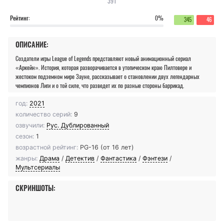
391
Рейтинг:
0%
345
46
ОПИСАНИЕ:
Создатели игры League of Legends представляют новый анимационный сериал
«Аркейн». История, которая разворачивается в утопическом краю Пилтовере и
жестоком подземном мире Зауне, рассказывает о становлении двух легендарных
чемпионов Лиги и о той силе, что разведет их по разные стороны баррикад.
год:
2021
количество серий:
9
озвучили:
Рус. Дублированный
сезон:
1
возрастной рейтинг:
PG-16 (от 16 лет)
жанры:
Драма
/
Детектив
/
Фантастика
/
Фэнтези
/
Мультсериалы
СКРИНШОТЫ: