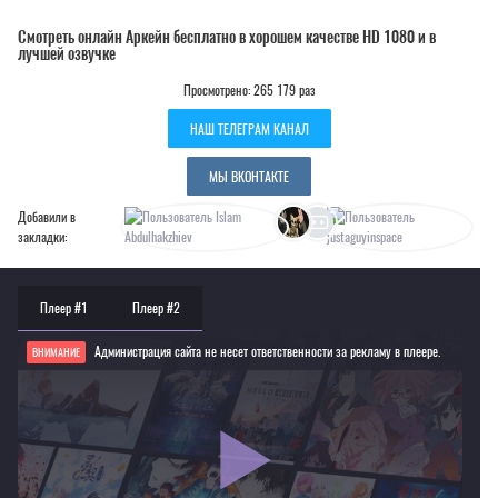
Смотреть онлайн Аркейн бесплатно в хорошем качестве HD 1080 и в
лучшей озвучке
Просмотрено: 265 179 раз
НАШ ТЕЛЕГРАМ КАНАЛ
МЫ ВКОНТАКТЕ
Добавили в
закладки:
Плеер #1
Плеер #2
Администрация сайта не несет ответственности за рекламу в плеере.
ВНИМАНИЕ
Если видео не работает, обновите страницу или выберите другой плеер!
Для просмотра некоторых аниме необходимо установить VPN
Текущее воспроизведение：Аркейн