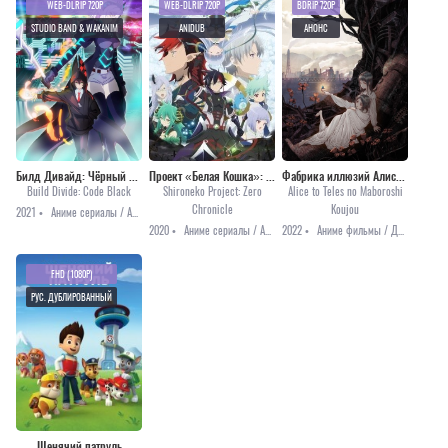
WEB-DLRIP 720P
WEB-DLRIP 720P
BDRIP 720P
STUDIO BAND & WAKANIM
ANIDUB
АНОНС
Билд Дивайд: Чёрный код
Проект «Белая Кошка»: Нулевая Хроника
Фабрика иллюзий Алисы и Терезы
Build Divide: Code Black
Shironeko Project: Zero
Alice to Teles no Maboroshi
Chronicle
Koujou
2021 •
Аниме сериалы / Аниме 2021 / Приключения / Фэнтези
2020 •
Аниме сериалы / Аниме 2020 / Приключения / Романтика / Фэнтези
2022 •
Аниме фильмы / Драма / Приключения / Анонсы
FHD (1080P)
РУС. ДУБЛИРОВАННЫЙ
Щенячий патруль