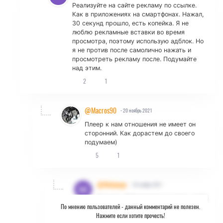
Реализуйте на сайте рекламу по ссылке.
Как в приложениях на смартфонах. Нажал,
30 секунд прошло, есть копейка. Я не
люблю рекламные вставки во время
просмотра, поэтому использую адблок. Но
я не против после самолично нажать и
просмотреть рекламу после. Подумайте
над этим.
2
1
@Macros90
- 20 ноябрь 2021
Плеер к нам отношения не имеет он
сторонний. Как дорастем до своего
подумаем)
5
1
@Mishanya
- 20 ноябрь 2021
Я понял. Действительно иметь своё
По мнению пользователей -
данный комментарий не полезен.
хранилище с релизами - не
Нажмите если хотите прочесть!
простое дело. Там очень много