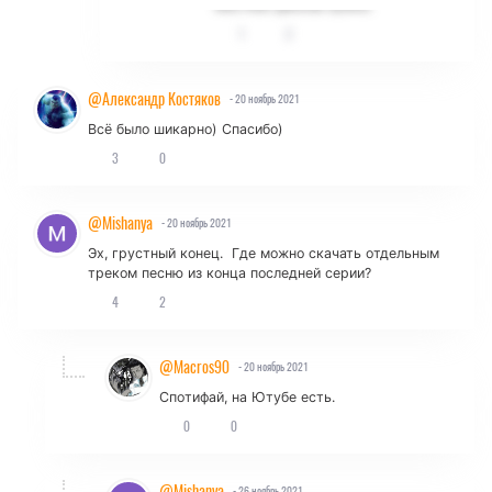
жестких дисков нужно.
1
2
@Александр Костяков
- 20 ноябрь 2021
Всё было шикарно) Спасибо)
3
0
@Mishanya
- 20 ноябрь 2021
Эх, грустный конец.
Где можно скачать отдельным
треком песню из конца последней серии?
4
2
@Macros90
- 20 ноябрь 2021
Спотифай, на Ютубе есть.
0
0
@Mishanya
- 26 ноябрь 2021