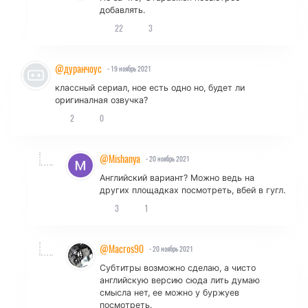
добавлять.
22
3
@дуранчоус
- 19 ноябрь 2021
классный сериал, ное есть одно но, будет ли
оригиналная озвучка?
2
0
@Mishanya
- 20 ноябрь 2021
Английский вариант? Можно ведь на
других площадках посмотреть, вбей в гугл.
3
1
@Macros90
- 20 ноябрь 2021
Субтитры возможно сделаю, а чисто
английскую версию сюда лить думаю
смысла нет, ее можно у буржуев
посмотреть.