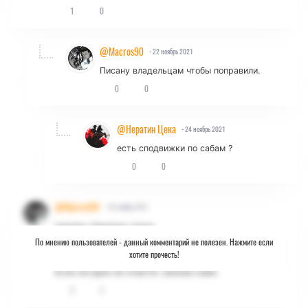
1
0
@Macros90
- 22 ноябрь 2021
Писану владельцам чтобы поправили.
0
0
@Нератин Цека
- 24 ноябрь 2021
есть сподвижки по сабам ?
0
0
@Macros90
- 24 ноябрь 2021
Цитата: Нератин Цека
По мнению пользователей -
данный комментарий не полезен. Нажмите если
есть сподвижки по сабам ?
хотите прочесть!
Если сегодня не ответят, зальем сами.
0
2