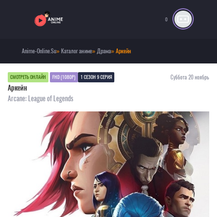
0
Anime-Online.Su
»
Каталог аниме
»
Драма
» Аркейн
Суббота 20 ноябрь
СМОТРЕТЬ ОНЛАЙН
FHD (1080P)
1 СЕЗОН 9 СЕРИЯ
Аркейн
Arcane: League of Legends