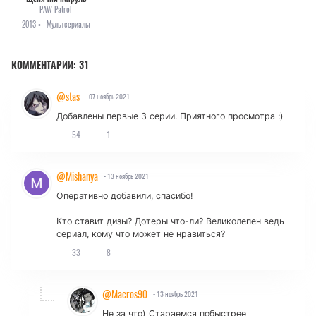
PAW Patrol
2013 •
Мультсериалы
КОММЕНТАРИИ:
31
@stas
- 07 ноябрь 2021
Добавлены первые 3 серии. Приятного просмотра :)
54
1
@Mishanya
- 13 ноябрь 2021
Оперативно добавили, спасибо!
Кто ставит дизы? Дотеры что-ли? Великолепен ведь
сериал, кому что может не нравиться?
33
8
@Macros90
- 13 ноябрь 2021
Не за что) Стараемся побыстрее