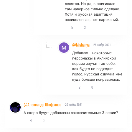
ленятся. Но да, в оригинале
там наверное сильно сделано.
Хотя и русская адаптация
великолепная, нет нареканий.
5
3
@Mishanya
- 26 ноябрь 2021
Добавлю - некоторые
персонажы в Анлийской
версии звучат так себе,
как будто не подходит
голос. Русская озвучка мне
куда больше понравилась.
2
0
@Александр Шафранов
- 20 ноябрь 2021
А скоро будут добавлены заключительные 3 серии?
4
0