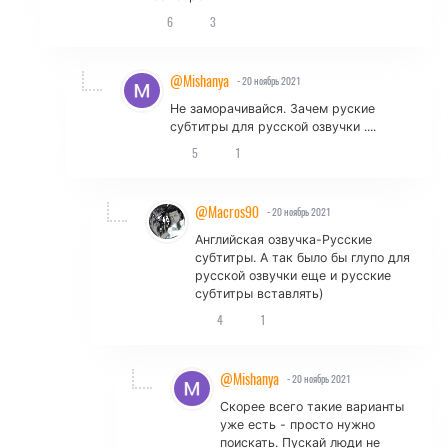
6
3
@Mishanya
- 20 ноябрь 2021
Не заморачивайся. Зачем руские
субтитры для русской озвучки ....
5
1
@Macros90
- 20 ноябрь 2021
Английская озвучка-Русские
субтитры. А так было бы глупо для
русской озвучки еще и русские
субтитры вставлять)
4
1
@Mishanya
- 20 ноябрь 2021
Скорее всего такие варианты
уже есть - просто нужно
поискать. Пускай люди не