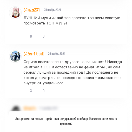
@luzzi231
- 25 ноябрь 2021
ЛУЧШИЙ мультик вай топ графика топ всем советую
посмотреть ТОП МУЛьТ
0
0
@Zeri4 GooD
- 26 ноябрь 2021
Сериал великолепен - другого названия нет ! Никогда
не играл в LOL и естественно не фанат игры , но сам
сериал лучший за последний год ! До последнего не
хотел досматривать последнею серию - замерло все
внутри от увиденного ...
3
0
@xsp1x
- 11 декабрь 2021
Будет ли продолжение? И могу ли я узнать
Автор отметил комментарий -
как содержащий спойлер. Нажмите если хотите
примерную дату выхода? а так шикарно, советую
прочесть!
посмотреть.