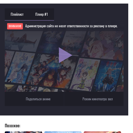
Плейлист
Плеер #1
Администрация сайта не несет ответственности за рекламу в плеере.
ВНИМАНИЕ
Если видео не работает, обновите страницу или выберите другой плеер!
Для просмотра некоторых аниме необходимо установить VPN
Текущее воспроизведение：Жизнь девушки-карателя
Поделиться аниме
Режим кинотеатра:
вкл
Похожее: