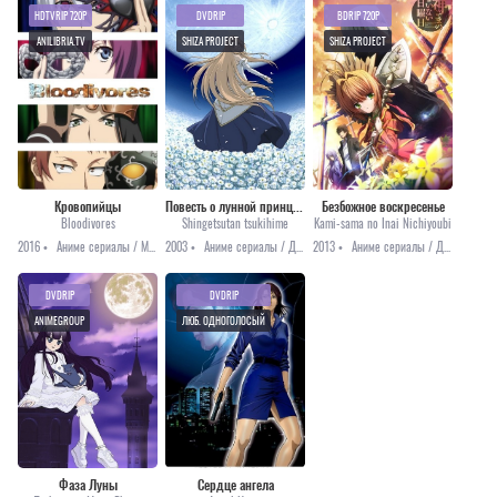
HDTVRIP 720P
DVDRIP
BDRIP 720P
ANILIBRIA.TV
SHIZA PROJECT
SHIZA PROJECT
Кровопийцы
Повесть о лунной принцессе
Безбожное воскресенье
Bloodivores
Shingetsutan tsukihime
Kami-sama no Inai Nichiyoubi
2016 •
Аниме сериалы / Мистика / Приключения
2003 •
Аниме сериалы / Драма / Мистика / Романтика
2013 •
Аниме сериалы / Драма / Мистика / Приключения / Романтика / Сёнэн / Фэнтези
DVDRIP
DVDRIP
ANIMEGROUP
ЛЮБ. ОДНОГОЛОСЫЙ
Фаза Луны
Сердце ангела