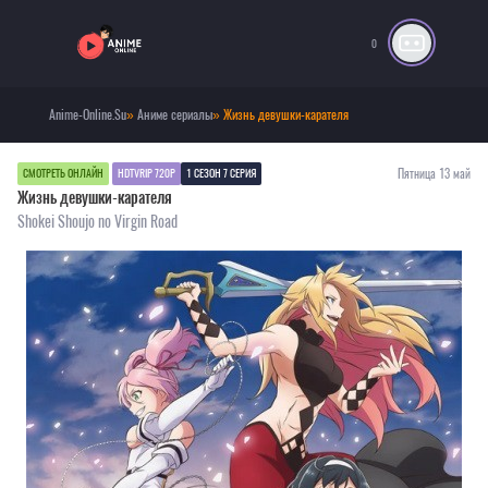
0
Anime-Online.Su
»
Аниме сериалы
» Жизнь девушки-карателя
Пятница 13 май
СМОТРЕТЬ ОНЛАЙН
HDTVRIP 720P
1 СЕЗОН 7 СЕРИЯ
Жизнь девушки-карателя
Shokei Shoujo no Virgin Road