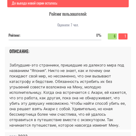
До выхода новой серии осталось:
Рейтинг пользователей:
Оценили:
7
чел.
Рейтинг:
0%
6
1
ОПИСАНИЕ:
Заблудшие-это странники, пришедшие из далекого мира под
названием "Япония". Никто не знает, как и почему они
покидают свой мир, но несомненно, что они вызывают
катастрофу и бедствие. Обязанность истребить их без
угрызений совести возложена на Мену, молодую
исполнительницу. Когда она встречается с Акари, ей кажется,
что это работа, как другая, пока она не обнаруживает, что
убить эту девушку невозможно. Чтобы найти способ убить ее,
она решает взять Акари с собой. Удивительно, но юная
бессмертница более чем счастлива, что ей удалось
отправиться в путешествие вместе с экзекутором. Так
начинается путешествие, которое навсегда изменит Мену.