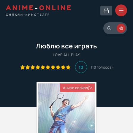
ANIME
-
ONLINE
ОНЛАЙН-КИНОТЕАТР
Люблю все играть
LOVE ALL PLAY
10
(
10
голосов)
Аниме сериал