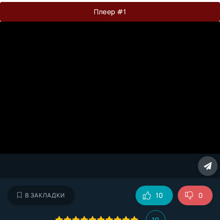
Плеер #1
10
0
В ЗАКЛАДКИ
10