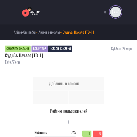
0
Anime-Online.Su
»
Аниме сериалы
» Судьба: Начало [ТВ-1]
Суббота 27 март
СМОТРЕТЬ ОНЛАЙН
BDRIP 720P
1 СЕЗОН 13 СЕРИЯ
Судьба: Начало [ТВ-1]
Fate/Zero
Добавить в список
Рейтинг пользователей
1
Рейтинг:
0%
1
0