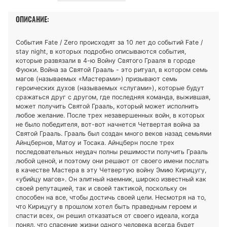
ОПИСАНИЕ:
События Fate / Zero происходят за 10 лет до событий Fate /
stay night, в которых подробно описываются события,
которые развязали в 4-ю Войну Святого Грааля в городе
Фуюки. Война за Святой Грааль - это ритуал, в котором семь
магов (называемых «Мастерами») призывают семь
героических духов (называемых «слугами»), которые будут
сражаться друг с другом, где последняя команда, выжившая,
может получить Святой Грааль, который может исполнить
любое желание. После трех незавершенных войн, в которых
не было победителя, вот-вот начнется Четвертая война за
Святой Грааль. Грааль был создан много веков назад семьями
Айнцбернов, Матоу и Тосака. Айнцберн после трех
последовательных неудач полны решимости получить Грааль
любой ценой, и поэтому они решают от своего имени послать
в качестве Мастера в эту Четвертую войну Эмию Кирицугу,
«убийцу магов». Он элитный наемник, широко известный как
своей репутацией, так и своей тактикой, поскольку он
способен на все, чтобы достичь своей цели. Несмотря на то,
что Кирицугу в прошлом хотел быть праведным героем и
спасти всех, он решил отказаться от своего идеала, когда
понял, что спасение жизни одного человека всегда будет