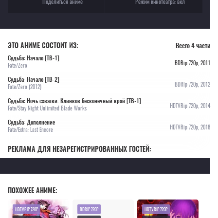
Поделиться аниме
Режим кинотеатра:
вкл
ЭТО АНИМЕ СОСТОИТ ИЗ:
Всего 4 части
Судьба: Начало [ТВ-1]
BDRip 720p, 2011
Fate/Zero
Судьба: Начало [ТВ-2]
BDRip 720p, 2012
Fate/Zero (2012)
Судьба: Ночь схватки. Клинков бесконечный край [ТВ-1]
HDTVRip 720p, 2014
Fate/Stay Night Unlimited Blade Works
Судьба: Дополнение
HDTVRip 720p, 2018
Fate/Extra: Last Encore
РЕКЛАМА ДЛЯ НЕЗАРЕГИСТРИРОВАННЫХ ГОСТЕЙ:
ПОХОЖЕЕ АНИМЕ:
HDTVRIP 720P
BDRIP 720P
HDTVRIP 720P