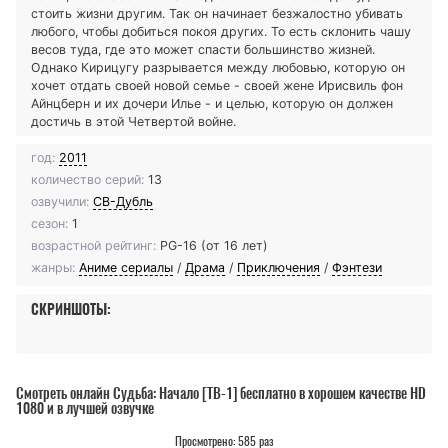
стоить жизни другим. Так он начинает безжалостно убивать
любого, чтобы добиться покоя других. То есть склонить чашу
весов туда, где это может спасти большинство жизней.
Однако Кирицугу разрывается между любовью, которую он
хочет отдать своей новой семье - своей жене Ирисвиль фон
Айнцберн и их дочери Илье - и целью, которую он должен
достичь в этой Четвертой войне.
год:
2011
количество серий:
13
озвучили:
СВ-Дубль
сезон:
1
возрастной рейтинг:
PG-16 (от 16 лет)
жанры:
Аниме сериалы
/
Драма
/
Приключения
/
Фэнтези
СКРИНШОТЫ:
Смотреть онлайн Судьба: Начало [ТВ-1] бесплатно в хорошем качестве HD
1080 и в лучшей озвучке
Просмотрено: 585 раз