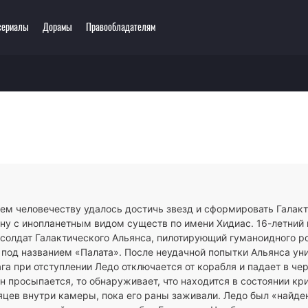
сериалы
Дорамы
Правообладателям
ключения
Этти
одия
3D
зё-ай
Романтика
ллер
Сёнэн
сы
Сёдзё
тастика
Спорт
тези
Демоны
ем человечеству удалось достичь звезд и сформировать Галакт
ла
Экшен
йну с инопланетным видом существ по имени Хидиас. 16-летний
ы
Сверхъестественное
 солдат Галактического Альянса, пилотирующий гуманоидного р
 под названием «Палата». После неудачной попытки Альянса ун
а при отступлении Ледо отключается от корабля и падает в чер
он просыпается, то обнаруживает, что находится в состоянии кр
яцев внутри камеры, пока его раны заживали. Ледо был «найде