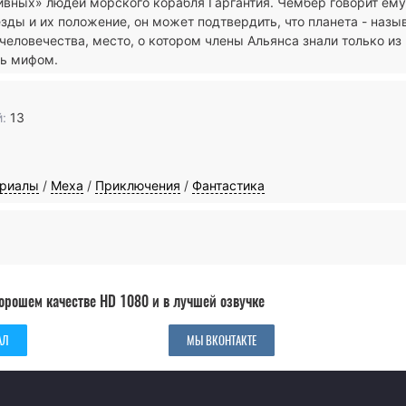
вных» людей морского корабля Гаргантия. Чембер говорит ему,
ды и их положение, он может подтвердить, что планета - назы
еловечества, место, о котором члены Альянса знали только из
сь мифом.
:
13
ериалы
/
Меха
/
Приключения
/
Фантастика
хорошем качестве HD 1080 и в лучшей озвучке
АЛ
МЫ ВКОНТАКТЕ