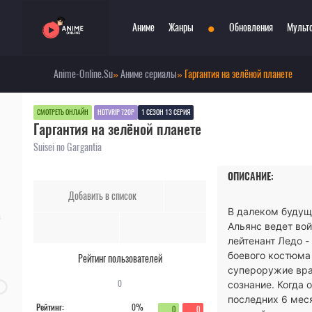
•
Аниме
Жанры
Обновления
Мульт
Anime-Online.Su
»
Аниме сериалы
» Гаргантия на зелёной планете
Сериалы
Боевые искусства
При
Фильмы
Война
Пар
СМОТРЕТЬ ОНЛАЙН
HDTVRIP 720P
1 СЕЗОН 13 СЕРИЯ
Гаргантия на зелёной планете
Аниме 2022
Драма
Сёд
Аниме 2021
Детектив
Три
Suisei no Gargantia
Аниме 2020
Комедия
Ужа
ОПИСАНИЕ:
Топ 100 аниме
Меха
Фан
Добавить в список
Анонсы аниме
Мистика
Фэн
В далеком будущ
Онгоинги
Музыкальный
Шко
Альянс ведет во
Новости
Повседневность
Игр
лейтенант Ледо -
боевого костюма
Рейтинг пользователей
супероружие враг
0
сознание. Когда 
последних 6 мес
Рейтинг:
0%
0
0