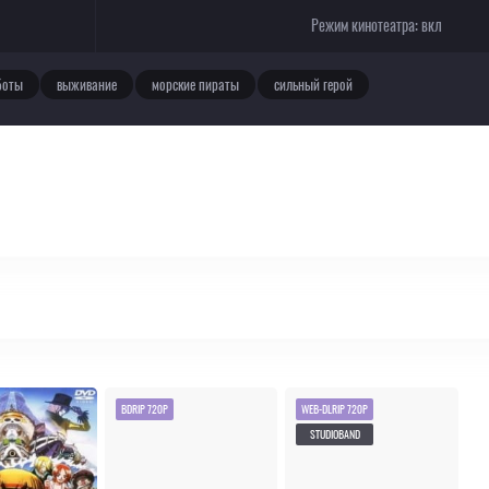
Режим кинотеатра:
вкл
боты
выживание
морские пираты
сильный герой
BDRIP 720P
WEB-DLRIP 720P
STUDIOBAND