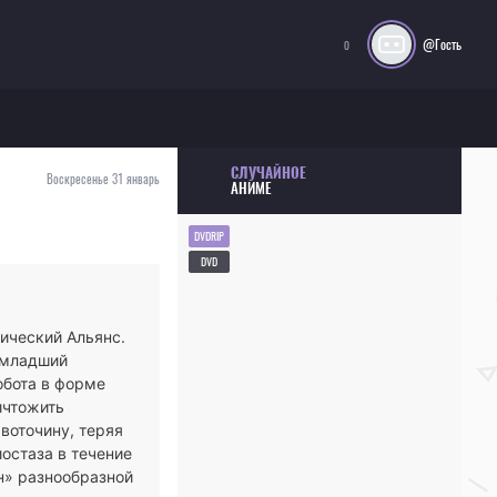
@Гость
0
СЛУЧАЙНОЕ
Воскресенье 31 январь
АНИМЕ
DVDRIP
DVD
ический Альянс.
 младший
обота в форме
ичтожить
воточину, теряя
иостаза в течение
н» разнообразной