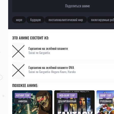
Поделиться аниме
море
будущее
постапокалиптический мир
пилотируемые ро
ЭТО АНИМЕ СОСТОИТ ИЗ:
Гаргантия на зелёной планете
Suisei no Gargantia
Гаргантия на зелёной планете OVA
Suisei no Gargantia: Meguru Kouro, Haruka
ПОХОЖЕЕ АНИМЕ:
HDTVRIP 720P
WEB-DLRIP 720P
BDRIP 720P
ANIMEDIA
ДУБЛИРОВАННЫЙ
PERSONA99