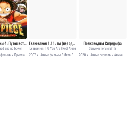
Ван-Пис фильм 4: Путешествие в один конец
Евангелион 1.11: ты (не) один / Evangelion 1.11: You Are (Not) Alone [2007]
Полководцы Сигрдрифа
Dead end no bôken
Evangelion: 1.0 You Are (Not) Alone
Senyoku no Sigrdrifa
Аниме фильмы / Приключения / Сёнэн / Фэнтези
2007 •
Аниме фильмы / Меха / Фантастика
2020 •
Аниме сериалы / Аниме 2020 / Приключения