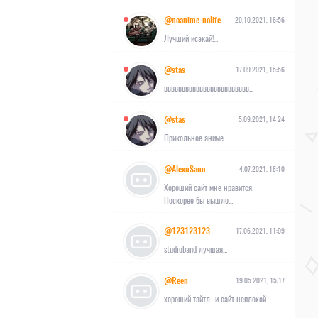
@noanime-nolife
20.10.2021, 16:56
Лучший исэкай!...
@stas
17.09.2021, 15:56
вввввввввввввввввввввввв...
@stas
5.09.2021, 14:24
Прикольное аниме...
@AlexuSano
4.07.2021, 18:10
Хороший сайт мне нравится.
Поскорее бы вышло...
@123123123
17.06.2021, 11:09
studioband лучшая...
@Reen
19.05.2021, 15:17
хороший тайтл.. и сайт неплохой....