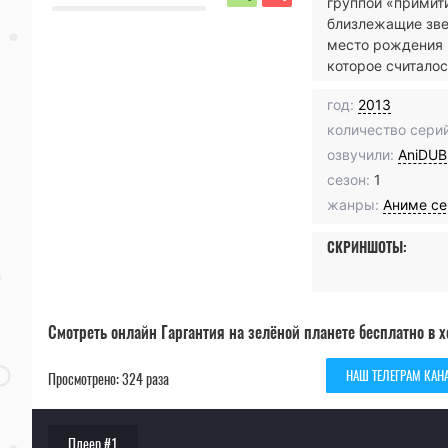
группой «примити
близлежащие звез
место рождения ч
которое считало
год:
2013
количество серий
озвучили:
AniDUB
сезон:
1
жанры:
Аниме с
СКРИНШОТЫ:
Смотреть онлайн Гаргантия на зелёной планете бесплатно в 
НАШ ТЕЛЕГРАМ КАН
Просмотрено: 324 раза
Плеер #1