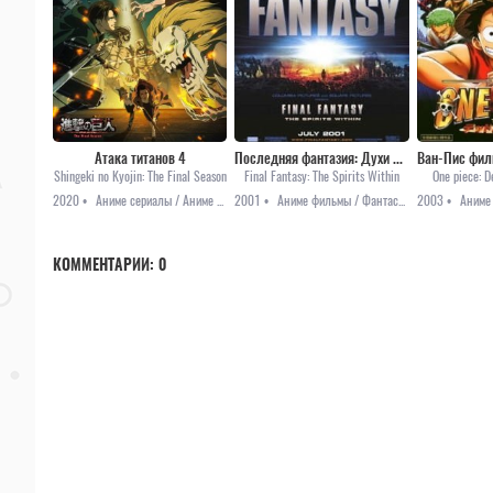
Атака титанов 4
Последняя фантазия: Духи внутри
Shingeki no Kyojin: The Final Season
Final Fantasy: The Spirits Within
One piece: 
2020 •
Аниме сериалы / Аниме 2021 / Драма / Приключения / Сёнэн / Фэнтези
2001 •
Аниме фильмы / Фантастика
2003 •
КОММЕНТАРИИ:
0