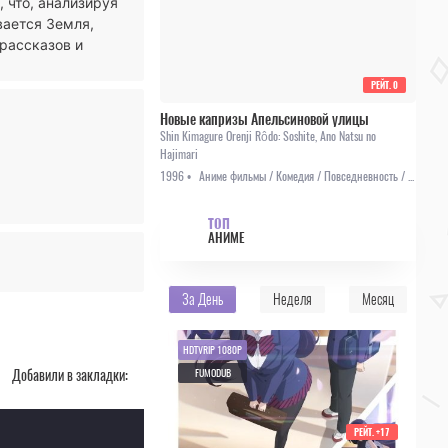
 что, анализируя
вается Земля,
 рассказов и
РЕЙТ.
0
Новые капризы Апельсиновой улицы
Shin Kimagure Orenji Rôdo: Soshite, Ano Natsu no
Hajimari
1996 •
Аниме фильмы / Комедия / Повседневность / Романтика / Сёнэн
ТОП
АНИМЕ
За День
Неделя
Месяц
HDTVRIP 1080P
Добавили в закладки:
FUMODUB
РЕЙТ.
+17