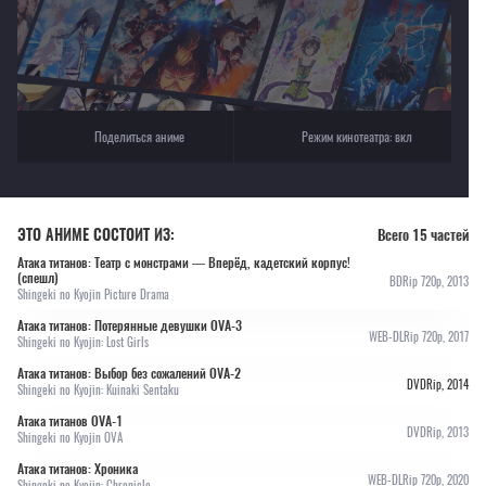
Поделиться аниме
Режим кинотеатра:
вкл
ЭТО АНИМЕ СОСТОИТ ИЗ:
Всего 15 частей
Атака титанов: Театр с монстрами — Вперёд, кадетский корпус!
(спешл)
BDRip 720p, 2013
Shingeki no Kyojin Picture Drama
Атака титанов: Потерянные девушки OVA-3
WEB-DLRip 720p, 2017
Shingeki no Kyojin: Lost Girls
Атака титанов: Выбор без сожалений OVA-2
DVDRip, 2014
Shingeki no Kyojin: Kuinaki Sentaku
Атака титанов OVA-1
DVDRip, 2013
Shingeki no Kyojin OVA
Атака титанов: Хроника
WEB-DLRip 720p, 2020
Shingeki no Kyojin: Chronicle