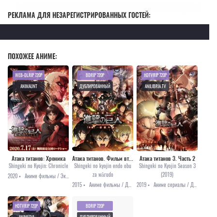
РЕКЛАМА ДЛЯ НЕЗАРЕГИСТРИРОВАННЫХ ГОСТЕЙ:
ПОХОЖЕЕ АНИМЕ:
WEB-DLRIP 720P
BDRIP 720P
HDTVRIP 720P
ANIMAUNT
ДУБЛИРОВАННЫЙ
ANILIBRIA.TV
Атака титанов: Хроника
Атака титанов. Фильм второй
Атака титанов 3. Часть 2
Shingeki no Kyojin: Chronicle
Shingeki no kyojin endo obu
Shingeki no Kyojin Season 3
za wârudo
(2019)
2020 •
Аниме фильмы / Экшен / Война / Драма / Детектив / Сёнэн / Фэнтези
2015 •
Аниме фильмы / Драма / Приключения / Сёнэн / Фэнтези
2019 •
Аниме сериалы / Драма / Приключения / Сёнэн / Фэнтези
HDTVRIP 720P
BDRIP 720P
ANIMEDIA
ДУБЛИРОВАННЫЙ