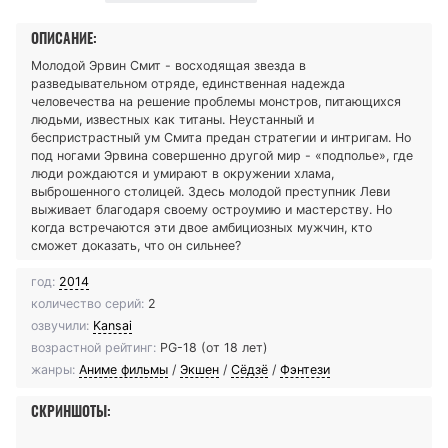
ОПИСАНИЕ:
Молодой Эрвин Смит - восходящая звезда в
разведывательном отряде, единственная надежда
человечества на решение проблемы монстров, питающихся
людьми, известных как титаны. Неустанный и
беспристрастный ум Смита предан стратегии и интригам. Но
под ногами Эрвина совершенно другой мир - «подполье», где
люди рождаются и умирают в окружении хлама,
выброшенного столицей. Здесь молодой преступник Леви
выживает благодаря своему остроумию и мастерству. Но
когда встречаются эти двое амбициозных мужчин, кто
сможет доказать, что он сильнее?
год:
2014
количество серий:
2
озвучили:
Kansai
возрастной рейтинг:
PG-18 (от 18 лет)
жанры:
Аниме фильмы
/
Экшен
/
Сёдзё
/
Фэнтези
СКРИНШОТЫ: